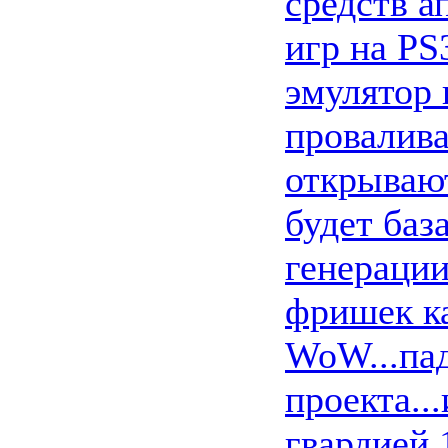
средств а
игр на PS
эмулятор 
провалива
открывают
будет баз
генерации
фришек ка
WoW...пад
проекта..
гвардией