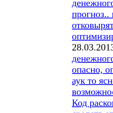
денежног
прогноз..
отковырят
оптимизир
28.03.201
денежног
опасно, о
аук то ясн
возможнос
Код раско