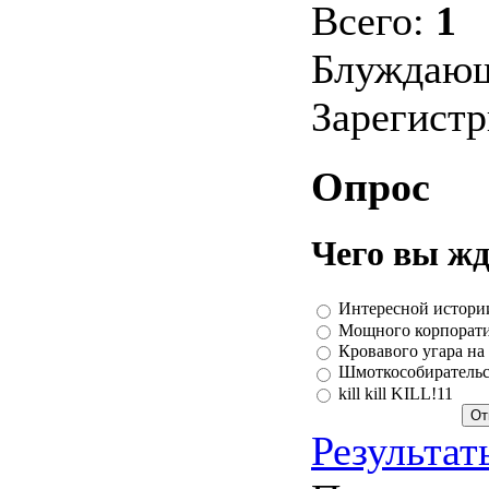
Всего:
1
Блуждающ
Зарегист
Опрос
Чего вы жд
Интересной истори
Мощного корпорат
Кровавого угара на
Шмоткособирательс
kill kill KILL!11
Результат