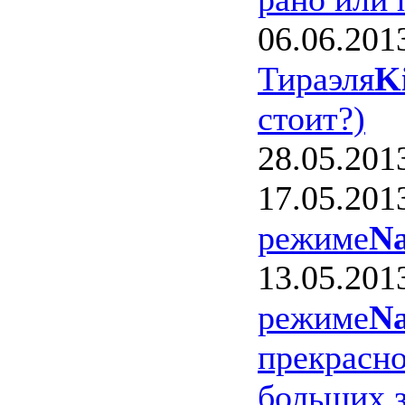
06.06.201
Тираэля
K
стоит?)
28.05.201
17.05.201
режиме
Na
13.05.201
режиме
Na
прекрасно
больших з