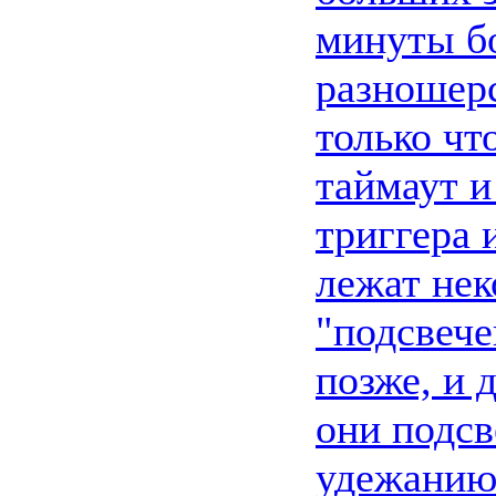
минуты бо
разношерс
только чт
таймаут и
триггера 
лежат нек
"подсвече
позже, и 
они подсв
удежанию(