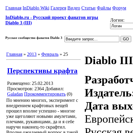
Главная
InDiablo Wiki
Галерея
Видео
Статьи
Файлы
Форум
InDiablo.ru - Русский проект фанатов игры
Логин:
Diablo 3 (III)
Русское сообщество фанатов Diablo 3
Главная
»
2013
»
Февраль
»
25
Diablo III
Перспективы крафта
Разработ
Размещено: 25.02.2013
Просмотров: 2364
Добавил:
Издатель
Galadan
Прокомментировать
(0)
По мнению многих, эксперимент с
Дата вых
внедрением крафтовых вещей
прошел вполне успешно - многие
Европейск
уже щеголяют новыми амулетами,
плечами, рукавицами, да и я себе
наручи наконец-то скрафтил.
Русская в
Вполне ожидаемый вопрос в такой