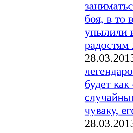
заниматьс
боя, в то
упылили в
радостям 
28.03.201
легендаро
будет как
случайным
чуваку, ег
28.03.201