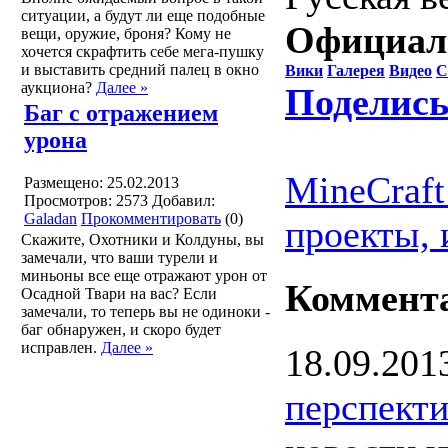
ситуации, а будут ли еще подобные
Официал
вещи, оружие, броня? Кому не
хочется скрафтить себе мега-пушку
и выставить средний палец в окно
Вики
Галерея
Видео
С
аукциона?
Далее »
Поделись
Баг с отражением
урона
MineCraft
Размещено: 25.02.2013
Просмотров: 2573
Добавил:
Galadan
Прокомментировать
(0)
проекты, 
Скажите, Охотники и Колдуны, вы
замечали, что ваши турели и
миньоны все еще отражают урон от
Коммент
Осадной Твари на вас? Если
замечали, то теперь вы не одиноки -
баг обнаружен, и скоро будет
исправлен.
Далее »
18.09.201
перспекти