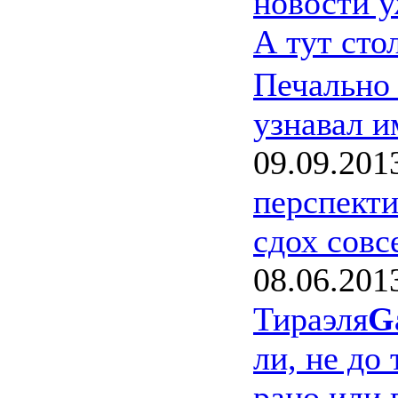
новости у
А тут сто
Печально 
узнавал и
09.09.201
перспекти
сдох сов
08.06.201
Тираэля
G
ли, не до 
рано или 