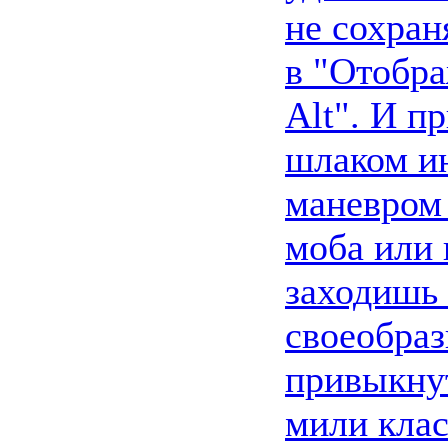
не сохран
в "Отобра
Alt". И п
шлаком и
маневром 
моба или 
заходишь 
своеобраз
привыкнут
мили клас