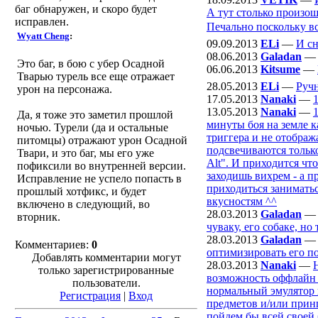
баг обнаружен, и скоро будет
А тут столько произо
исправлен.
Печально поскольку вс
Wyatt Cheng
:
09.09.2013
ELi
—
И сн
08.06.2013
Galadan
Это баг, в бою с убер Осадной
06.06.2013
Kitsume
—
Тварью турель все еще отражает
28.05.2013
ELi
—
Руч
урон на персонажа.
17.05.2013
Nanaki
—
13.05.2013
Nanaki
—
Да, я тоже это заметил прошлой
минуты боя на земле к
ночью. Турели (да и остальные
триггера и не отображ
питомцы) отражают урон Осадной
подсвечиваются только
Твари, и это баг, мы его уже
Alt". И приходится чт
пофиксили во внутренней версии.
заходишь вихрем - а п
Исправление не успело попасть в
приходиться заниматьс
прошлый хотфикс, и будет
вкусностям ^^
включено в следующий, во
28.03.2013
Galadan
вторник.
чуваку, его собаке, но 
28.03.2013
Galadan
Комментариев:
0
оптимизировать его по
Добавлять комментарии могут
28.03.2013
Nanaki
—
только зарегистрированные
возможность оффлайн и
пользователи.
нормальный эмулятор н
Регистрация
|
Вход
предметов и/или принц
пойдем бы всей своей