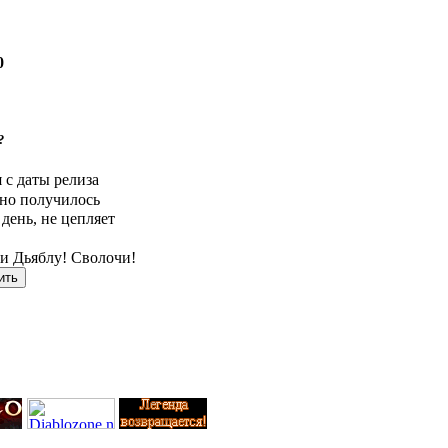
0
?
 с даты релиза
ьно получилось
день, не цепляет
ли Дьяблу! Сволочи!