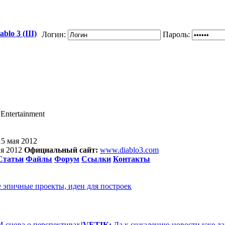
blo 3 (III)
Логин:
Пароль:
 Entertainment
15 мая 2012
ня 2012
Официальный сайт:
www.diablo3.com
Статьи
Файлы
Форум
Ссылки
Контакты
е эпичные проекты, идеи для построек
И снова о перспективах!
VETIK:
Да к сожалению новости уже да