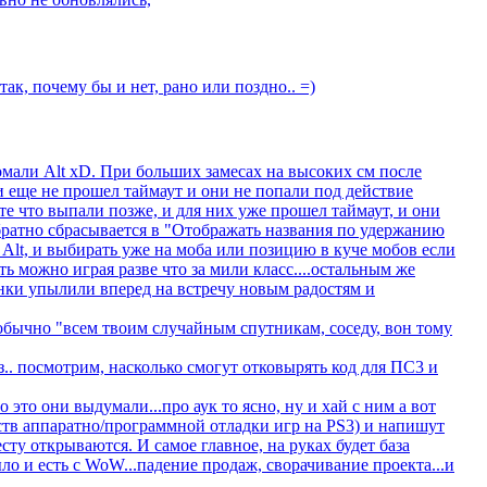
 так, почему бы и нет, рано или поздно.. =)
ломали Alt xD. При больших замесах на высоких см после
и еще не прошел таймаут и они не попали под действие
те что выпали позже, и для них уже прошел таймаут, и они
обратно сбрасывается в "Отображать названия по удержанию
Alt, и выбирать уже на моба или позицию в куче мобов если
ь можно играя разве что за мили класс....остальным же
онки упылили вперед на встречу новым радостям и
обычно "всем твоим случайным спутникам, соседу, вон тому
. посмотрим, насколько смогут отковырять код для ПС3 и
о это они выдумали...про аук то ясно, ну и хай с ним а вот
дств аппаратно/программной отладки игр на PS3) и напишут
сту открываются. И самое главное, на руках будет база
о и есть с WoW...падение продаж, сворачивание проекта...и