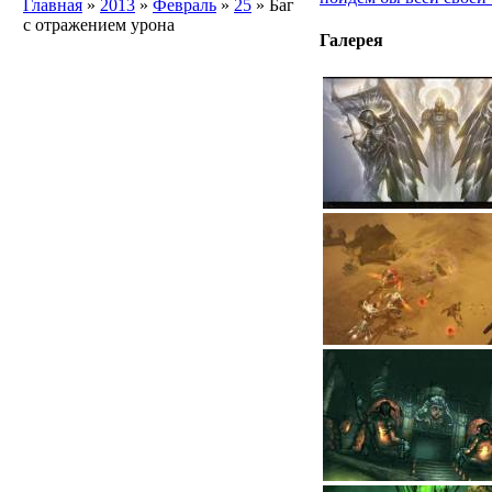
Главная
»
2013
»
Февраль
»
25
» Баг
с отражением урона
Галерея