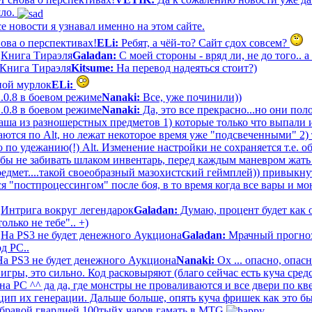
шло.
е новости я узнавал именно на этом сайте.
ова о перспективах!
ELi:
Ребят, а чёй-то? Сайт сдох совсем?
—
Книга Тираэля
Galadan:
С моей стороны - вряд ли, не до того.. а
Книга Тираэля
Kitsume:
На перевод надеяться стоит?)
ной мурлок
ELi:
1.0.8 в боевом режиме
Nanaki:
Все, уже починили))
1.0.8 в боевом режиме
Nanaki:
Да, это все прекрасно...но они по
аша из разношерстных предметов 1) которые только что выпали 
аются по Alt, но лежат некоторое время уже "подсвеченными" 2) 
 по удежанию(!) Alt. Изменение настройки не сохраняется т.е. 
обы не забивать шлаком инвентарь, перед каждым маневром жать 
редмет....такой своеобразный мазохистский геймплей)) привыкнут
я "постпроцессингом" после боя, в то время когда все вары и м
—
Интрига вокруг легендарок
Galadan:
Думаю, процент будет как 
только не тебе".. +)
—
На PS3 не будет денежного Аукциона
Galadan:
Мрачный прогноз.
д РС..
На PS3 не будет денежного Аукциона
Nanaki:
Ох ... опасно, опасн
гры, это сильно. Код расковыряют (благо сейчас есть куча сре
а PC ^^ да да, где монстры не проваливаются и все двери по кве
ип их генерации. Дальше больше, опять куча фришек как это был
 бравой гвардией 100тыйх чаров гамать в MTG