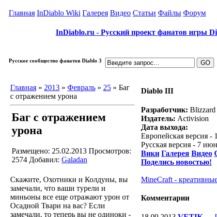
Главная
InDiablo Wiki
Галерея
Видео
Статьи
Файлы
Форум
InDiablo.ru - Русский проект фанатов игры Dia
Русское сообщество фанатов Diablo 3
Главная
»
2013
»
Февраль
»
25
» Баг
Diablo III
с отражением урона
Разработчик:
Blizzard
Баг с отражением
Издатель:
Activision
Дата выхода:
урона
Европейская версия - 
Русская версия - 7 ию
Размещено: 25.02.2013
Просмотров:
Вики
Галерея
Видео
2574
Добавил:
Galadan
Поделись новостью!
Скажите, Охотники и Колдуны, вы
MineCraft - креативны
замечали, что ваши турели и
миньоны все еще отражают урон от
Комментарии
Осадной Твари на вас? Если
замечали, то теперь вы не одиноки -
18.09.2013
VETIK
—