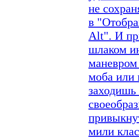
не сохран
в "Отобра
Alt". И п
шлаком и
маневром 
моба или 
заходишь 
своеобраз
привыкнут
мили клас