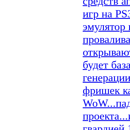
средств а
игр на PS
эмулятор 
провалива
открывают
будет баз
генерации
фришек ка
WoW...пад
проекта..
гвардией