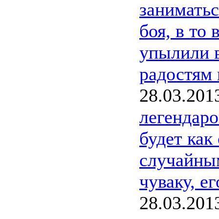
заниматьс
боя, в то
упылили в
радостям 
28.03.201
легендаро
будет как
случайным
чуваку, ег
28.03.201