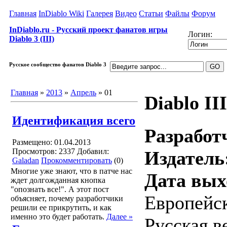
Главная
InDiablo Wiki
Галерея
Видео
Статьи
Файлы
Форум
InDiablo.ru - Русский проект фанатов игры
Логин:
Diablo 3 (III)
Русское сообщество фанатов Diablo 3
Главная
»
2013
»
Апрель
»
01
Diablo III
Идентификация всего
Разработ
Размещено: 01.04.2013
Просмотров: 2337
Добавил:
Издатель
Galadan
Прокомментировать
(0)
Многие уже знают, что в патче нас
Дата вых
ждет долгожданная кнопка
"опознать все!". А этот пост
Европейск
объясняет, почему разработчики
решили ее прикрутить, и как
именно это будет работать.
Далее »
Русская в