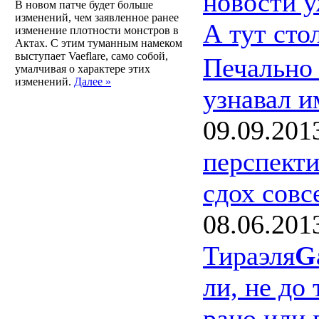
новости у
В новом патче будет больше
изменений, чем заявленное ранее
А тут сто
изменение плотности монстров в
Актах. С этим туманным намеком
выступает Vaeflare, само собой,
Печально 
умалчивая о характере этих
изменений.
Далее »
узнавал и
09.09.201
перспекти
сдох сов
08.06.201
Тираэля
G
ли, не до 
рано или 