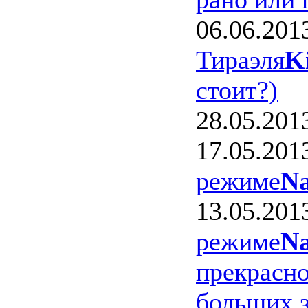
06.06.201
Тираэля
K
стоит?)
28.05.201
17.05.201
режиме
Na
13.05.201
режиме
Na
прекрасно
больших з