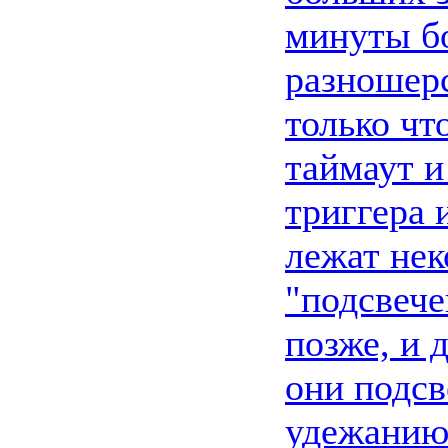
минуты бо
разношерс
только чт
таймаут и
триггера 
лежат нек
"подсвече
позже, и 
они подсв
удежанию(