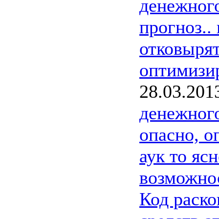
денежног
прогноз..
отковырят
оптимизир
28.03.201
денежног
опасно, о
аук то ясн
возможнос
Код раско