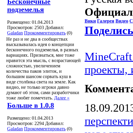
Бесконечные
подземелья
Официал
Вики
Галерея
Видео
С
Размещено: 01.04.2013
Поделись
Просмотров: 2503
Добавил:
Galadan
Прокомментировать
(0)
Не раз и не два в сообществах
высказывалась идея о концепции
бесконечного подземелья, в разных
MineCraft
вариациях. Признаться, мне тоже
нравится эта мысль, с возрастающей
сложностью, увеличением
проекты, 
количества паков элиток, и
большим шансом сорвать куш в
виде столбика света на земле. Как
Коммент
видно, не только игроки давно
думают об этом, сами разработчики
тоже любят помечтать.
Далее »
Больше в 1.0.8
18.09.201
перспекти
Размещено: 01.04.2013
Просмотров: 2294
Добавил:
Galadan
Прокомментировать
(0)