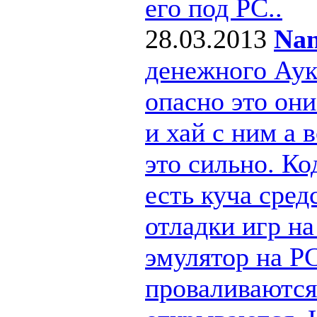
его под РС..
28.03.2013
Nan
денежного Ау
опасно это они
и хай с ним а
это сильно. Ко
есть куча сре
отладки игр н
эмулятор на PC
проваливаются 