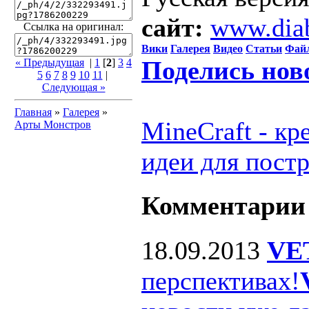
сайт:
www.dia
Ссылка на оригинал:
Вики
Галерея
Видео
Статьи
Фай
Поделись нов
« Предыдущая
|
1
[
2
]
3
4
5
6
7
8
9
10
11
|
Следующая »
Главная
»
Галерея
»
MineCraft - к
Арты Монстров
идеи для пост
Комментарии
18.09.2013
VE
перспективах!