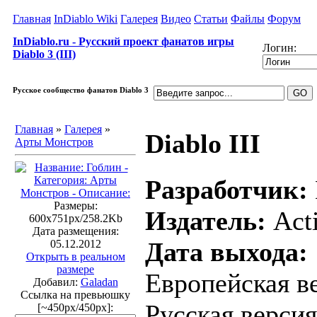
Главная
InDiablo Wiki
Галерея
Видео
Статьи
Файлы
Форум
InDiablo.ru - Русский проект фанатов игры
Логин:
Diablo 3 (III)
Русское сообщество фанатов Diablo 3
Главная
»
Галерея
»
Diablo III
Арты Монстров
Разработчик:
Размеры:
Издатель:
Acti
600x751px/258.2Kb
Дата размещения:
Дата выхода:
05.12.2012
Открыть в реальном
размере
Европейская ве
Добавил:
Galadan
Ссылка на превьюшку
Русская версия
[~450px/450px]: