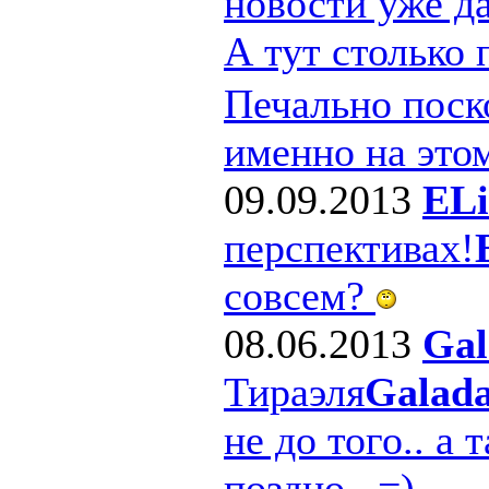
новости уже д
А тут столько
Печально поско
именно на этом
09.09.2013
ELi
перспективах!
совсем?
08.06.2013
Gal
Тираэля
Galad
не до того.. а 
поздно.. =)