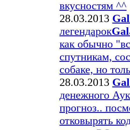
вкусностям ^^
28.03.2013
Gal
легендарок
Gal
как обычно "в
спутникам, сос
собаке, но толь
28.03.2013
Gal
денежного Ау
прогноз.. посм
отковырять ко