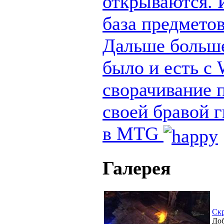
открываются. И
база предметов
Дальше больше
было и есть с
сворачивание п
своей бравой 
в MTG
Галерея
Ск
Доб