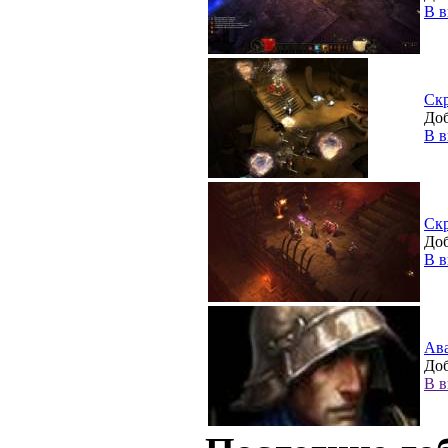
В в
Ск
Доб
В в
Ск
Доб
В в
Ав
Доб
В в