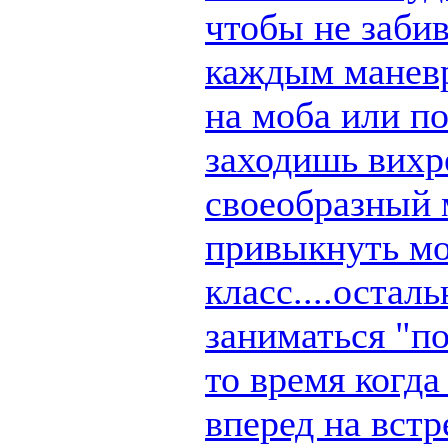
чтобы не заби
каждым маневр
на моба или п
заходишь вихре
своеобразный 
привыкнуть мо
класс....остал
заниматься "по
то время когд
вперед на вст