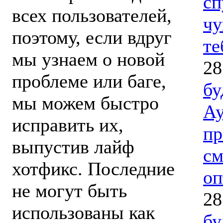
сп
всех пользователей,
чу
поэтому, если вдруг
те
мы узнаем о новой
28
проблеме или баге,
бу
мы можем быстро
Ау
исправить их,
пр
выпустив лайф
см
хотфикс. Последние
оп
не могут быть
28
использованы как
бу