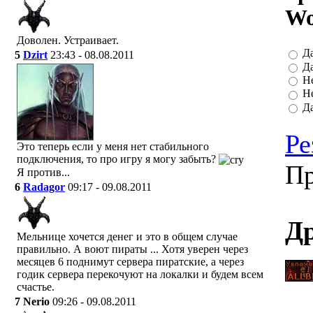
Wo
Доволен. Устраивает.
Да
5
Dzirt
23:43 - 08.08.2011
Да
Не
Не
Да
Ре
Это теперь если у меня нет стабильного
подключения, то про игру я могу забыть?
Пр
Я против...
6
Radagor
09:17 - 09.08.2011
Др
Мельнице хочется денег и это в общем случае
правильно. А воют пираты ... Хотя уверен через
месяцев 6 поднимут сервера пиратские, а через
годик сервера перекочуют на локалки и будем всем
счастье.
7
Nerio
09:26 - 09.08.2011