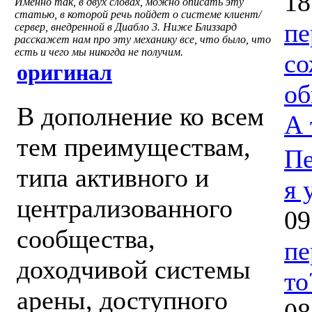
18
Именно так, в двух словах, можно описать эту
статью, в которой речь пойдет о системе клиент/
пе
сервер, внедренной в Диабло 3. Ниже Близзард
расскажет нам про эту механику все, что было, что
есть и чего мы никогда не получим.
со
оригинал
об
В дополнение ко всем
А 
тем преимуществам,
Пе
типа активного и
я 
централизованного
09
сообщества,
пе
доходчивой системы
то
арены, доступного
08