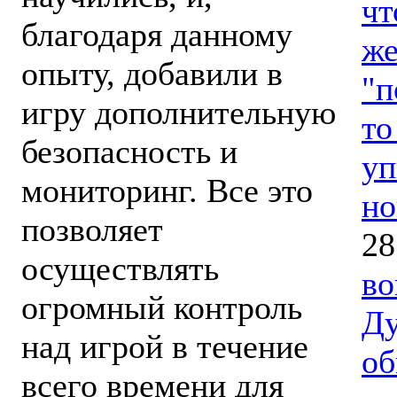
чт
благодаря данному
же
опыту, добавили в
"п
игру дополнительную
то
безопасность и
уп
мониторинг. Все это
но
позволяет
28
осуществлять
во
огромный контроль
Ду
над игрой в течение
об
всего времени для