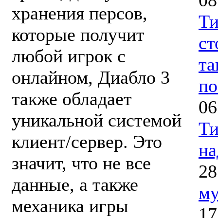
хранения персов,
Ти
которые получит
ст
любой игрок с
та
онлайном, Диабло 3
по
также обладает
06
уникальной системой
Ти
клиент/сервер. Это
на
значит, что не все
28
данные, а также
му
механика игры
17