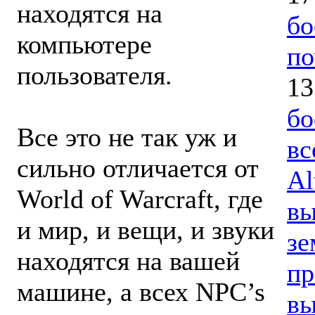
находятся на
бо
компьютере
по
пользователя.
13
бо
Все это не так уж и
вс
сильно отличается от
Al
World of Warcraft, где
вы
и мир, и вещи, и звуки
зе
находятся на вашей
пр
машине, а всех NPC’s
вы