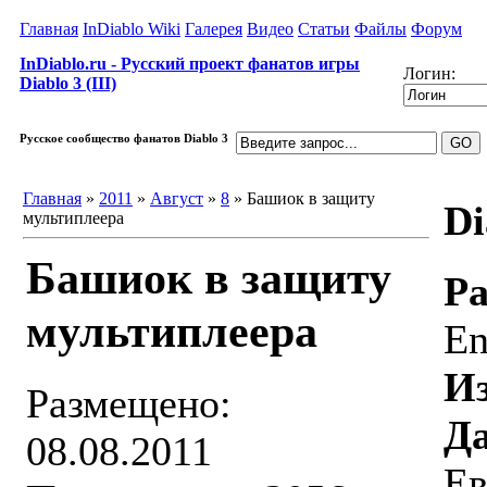
Главная
InDiablo Wiki
Галерея
Видео
Статьи
Файлы
Форум
InDiablo.ru - Русский проект фанатов игры
Логин:
Diablo 3 (III)
Русское сообщество фанатов Diablo 3
Главная
»
2011
»
Август
»
8
» Башиок в защиту
Di
мультиплеера
Башиок в защиту
Ра
мультиплеера
En
Из
Размещено:
Да
08.08.2011
Ев