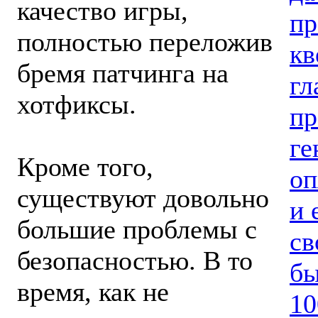
качество игры,
пр
полностью переложив
кв
бремя патчинга на
гл
хотфиксы.
пр
ге
Кроме того,
оп
существуют довольно
и 
большие проблемы с
св
безопасностью. В то
бы
время, как не
10