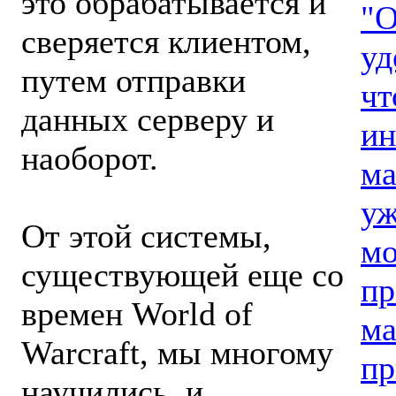
это обрабатывается и
"О
сверяется клиентом,
уд
путем отправки
чт
данных серверу и
ин
наоборот.
ма
уж
От этой системы,
мо
существующей еще со
пр
времен World of
ма
Warcraft, мы многому
пр
научились, и,