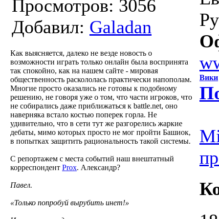
Просмотров: 3056
Ру
Добавил:
Galadan
О
Как выясняется, далеко не везде новость о
ww
возможности играть только онлайн была воспринята
так спокойно, как на нашем сайте - мировая
Вики
общественность раскололась практически напополам.
По
Многие просто оказались не готовы к подобному
решению, не говоря уже о том, что части игроков, что
не собирались даже приближаться к battle.net, оно
наверняка встало костью поперек горла. Не
удивительно, что в сети тут же разгорелись жаркие
Mi
дебаты, мимо которых просто не мог пройти Башиок,
в попытках защитить рациональность такой системы.
пр
С репортажем с места событий наш внештатный
корреспондент
Prox
. Александр?
К
Павел.
«Только попробуй вырубить инет!»