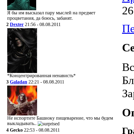
26
Я бы им высказал пару мыслей на предмет
процветания, да боюсь, забанят.
2
Dexter
21:56 - 08.08.2011
Пе
Се
Вс
*Концентрированная ненависть*
Бл
3
Galadan
22:21 - 08.08.2011
За
О
Не испортите Башиоку пищеварение, что мы будем
выкладывать..
Гр
4
Gecko
22:53 - 08.08.2011