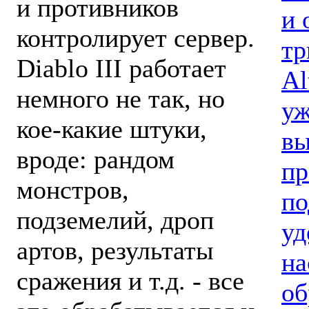
и противников
и 
контролирует сервер.
тр
Diablo III работает
Al
немного не так, но
уж
кое-какие штуки,
вы
вроде: рандом
пр
монстров,
по
подземелий, дроп
уд
артов, результаты
на
сражения и т.д. - все
об