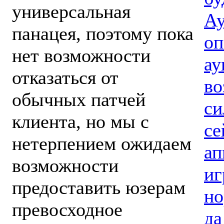
универсальная
Ау
панацея, поэтому пока
оп
нет возможности
ау
отказаться от
во
обычных патчей
си
клиента, но мы с
се
нетерпением ожидаем
ап
возможности
иг
предоставить юзерам
но
превосходное
да