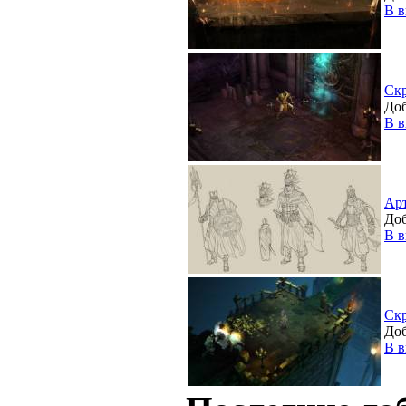
В в
Ск
Доб
В в
Ар
Доб
В в
Ск
Доб
В в