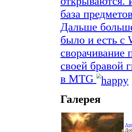
открываются. И
база предметов
Дальше больше
было и есть с
сворачивание п
своей бравой 
в MTG
Галерея
Ар
Доб