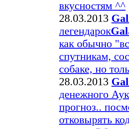
вкусностям ^^
28.03.2013
Gal
легендарок
Gal
как обычно "в
спутникам, сос
собаке, но толь
28.03.2013
Gal
денежного Ау
прогноз.. посм
отковырять ко