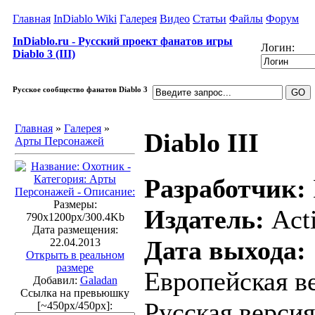
Главная
InDiablo Wiki
Галерея
Видео
Статьи
Файлы
Форум
InDiablo.ru - Русский проект фанатов игры
Логин:
Diablo 3 (III)
Русское сообщество фанатов Diablo 3
Главная
»
Галерея
»
Diablo III
Арты Персонажей
Разработчик:
Размеры:
Издатель:
Acti
790x1200px/300.4Kb
Дата размещения:
Дата выхода:
22.04.2013
Открыть в реальном
размере
Европейская ве
Добавил:
Galadan
Ссылка на превьюшку
Русская версия
[~450px/450px]: