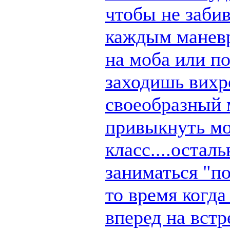
чтобы не заби
каждым маневр
на моба или п
заходишь вихре
своеобразный 
привыкнуть мо
класс....остал
заниматься "по
то время когд
вперед на вст