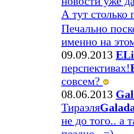
новости уже д
А тут столько
Печально поско
именно на этом
09.09.2013
ELi
перспективах!
совсем?
08.06.2013
Gal
Тираэля
Galad
не до того.. а 
поздно.. =)