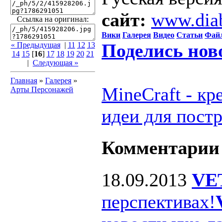
сайт:
www.dia
Ссылка на оригинал:
Вики
Галерея
Видео
Статьи
Фай
Поделись нов
« Предыдущая
|
11
12
13
14
15
[
16
]
17
18
19
20
21
|
Следующая »
Главная
»
Галерея
»
MineCraft - к
Арты Персонажей
идеи для пост
Комментарии
18.09.2013
VE
перспективах!