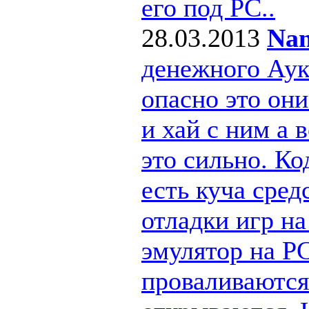
его под РС..
28.03.2013
Nan
денежного Ау
опасно это они
и хай с ним а
это сильно. Ко
есть куча сре
отладки игр н
эмулятор на PC
проваливаются 