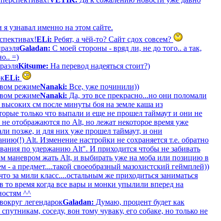
 я узнавал именно на этом сайте.
рспективах!
ELi:
Ребят, а чёй-то? Сайт сдох совсем?
раэля
Galadan:
С моей стороны - вряд ли, не до того.. а так,
о.. =)
раэля
Kitsume:
На перевод надеяться стоит?)
ок
ELi:
оевом режиме
Nanaki:
Все, уже починили))
оевом режиме
Nanaki:
Да, это все прекрасно...но они поломали
 высоких см после минуты боя на земле каша из
торые только что выпали и еще не прошел таймаут и они не
 не отображаются по Alt, но лежат некоторое время уже
ли позже, и для них уже прошел таймаут, и они
нию(!) Alt. Изменение настройки не сохраняется т.е. обратно
вания по удержанию Alt". И приходится чтобы не забивать
м маневром жать Alt, и выбирать уже на моба или позицию в
м - а предмет....такой своеобразный мазохистский геймплей))
то за мили класс....остальным же приходиться заниматься
в то время когда все вары и монки упылили вперед на
ностям ^^
вокруг легендарок
Galadan:
Думаю, процент будет как
путникам, соседу, вон тому чуваку, его собаке, но только не