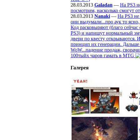
28.03.2013
Galadan
—
На PS3 н
посмотрим, насколько смогут от
28.03.2013
Nanaki
—
На PS3 не
они выдумали...про аук то ясно
Код расковыряют (благо сейчас 
PS3) и напишут нормальный эмул
двери по квесту открываются. И
принцип их генерации. Дальше б
WoW...падение продаж, сворачи
100тыйх чаров гамать в MTG
Галерея