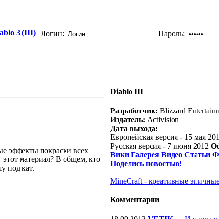
blo 3 (III)
Логин:
Пароль:
Diablo III
Разработчик:
Blizzard Entertain
Издатель:
Activision
Дата выхода:
Европейская версия - 15 мая 20
Русская версия - 7 июня 2012
О
ые эффекты покраски всех
Вики
Галерея
Видео
Статьи
Ф
т этот материал? В общем, кто
Поделись новостью!
у под кат.
MineCraft - креативные эпичные
Комментарии
18.09.2013
VETIK
—
И снова о