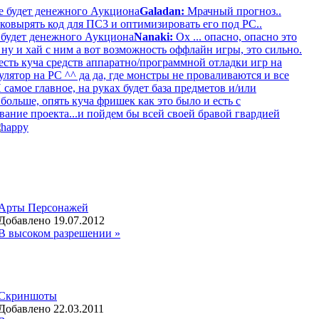
е будет денежного Аукциона
Galadan:
Мрачный прогноз..
ковырять код для ПС3 и оптимизировать его под РС..
 будет денежного Аукциона
Nanaki:
Ох ... опасно, опасно это
, ну и хай с ним а вот возможность оффлайн игры, это сильно.
есть куча средств аппаратно/программной отладки игр на
ятор на PC ^^ да да, где монстры не проваливаются и все
 самое главное, на руках будет база предметов и/или
ольше, опять куча фришек как это было и есть с
вание проекта...и пойдем бы всей своей бравой гвардией
Арты Персонажей
Добавлено 19.07.2012
В высоком разрешении »
Скриншоты
Добавлено 22.03.2011