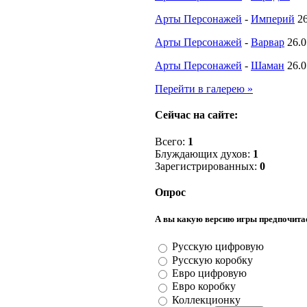
Арты Персонажей
-
Империй
2
Арты Персонажей
-
Варвар
26.0
Арты Персонажей
-
Шаман
26.0
Перейти в галерею »
Сейчас на сайте:
Всего:
1
Блуждающих духов:
1
Зарегистрированных:
0
Опрос
А вы какую версию игры предпочита
Русскую цифровую
Русскую коробку
Евро цифровую
Евро коробку
Коллекционку