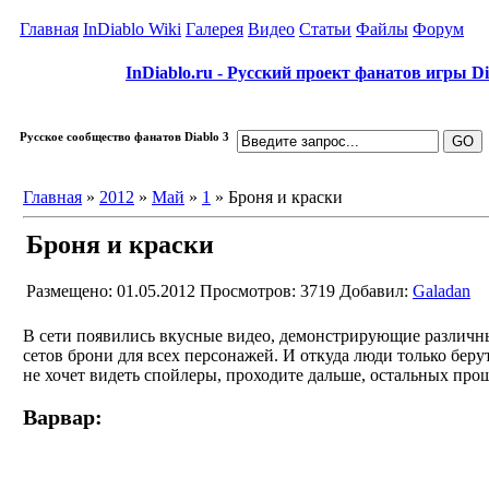
Главная
InDiablo Wiki
Галерея
Видео
Статьи
Файлы
Форум
InDiablo.ru - Русский проект фанатов игры Dia
Русское сообщество фанатов Diablo 3
Главная
»
2012
»
Май
»
1
» Броня и краски
Броня и краски
Размещено: 01.05.2012
Просмотров: 3719
Добавил:
Galadan
В сети появились вкусные видео, демонстрирующие различн
сетов брони для всех персонажей. И откуда люди только беру
не хочет видеть спойлеры, проходите дальше, остальных прош
Варвар: