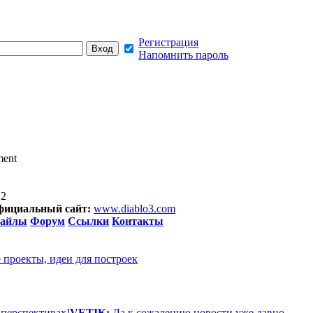
Регистрация
Напомнить пароль
ment
12
фициальный сайт:
www.diablo3.com
айлы
Форум
Ссылки
Контакты
 проекты, идеи для построек
 перспективах!
VETIK:
Да к сожалению новости уже давно