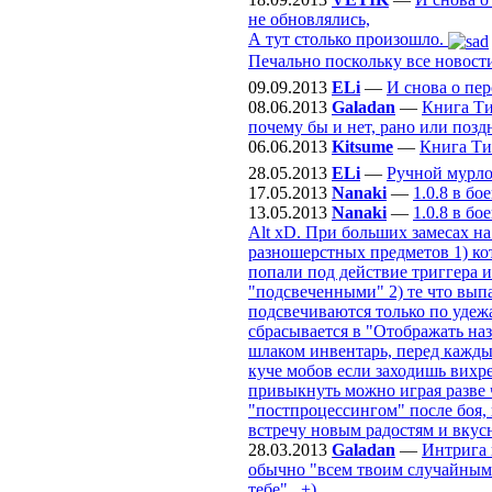
не обновлялись,
А тут столько произошло.
Печально поскольку все новости
09.09.2013
ELi
—
И снова о пе
08.06.2013
Galadan
—
Книга Ти
почему бы и нет, рано или поздн
06.06.2013
Kitsume
—
Книга Ти
28.05.2013
ELi
—
Ручной мурл
17.05.2013
Nanaki
—
1.0.8 в б
13.05.2013
Nanaki
—
1.0.8 в б
Alt xD. При больших замесах на
разношерстных предметов 1) ко
попали под действие триггера и
"подсвеченными" 2) те что выпа
подсвечиваются только по удежа
сбрасывается в "Отображать наз
шлаком инвентарь, перед кажды
куче мобов если заходишь вихре
привыкнуть можно играя разве ч
"постпроцессингом" после боя, 
встречу новым радостям и вкус
28.03.2013
Galadan
—
Интрига 
обычно "всем твоим случайным с
тебе".. +)