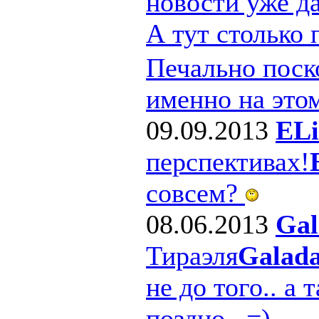
новости уже д
А тут столько
Печально поско
именно на этом
09.09.2013
ELi
перспективах!
совсем?
08.06.2013
Gal
Тираэля
Galad
не до того.. а 
поздно.. =)