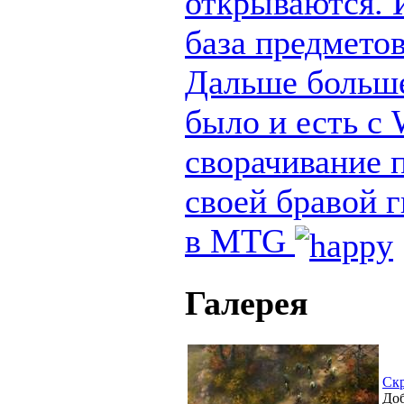
открываются. И
база предметов
Дальше больше
было и есть с
сворачивание п
своей бравой 
в MTG
Галерея
Ск
Доб