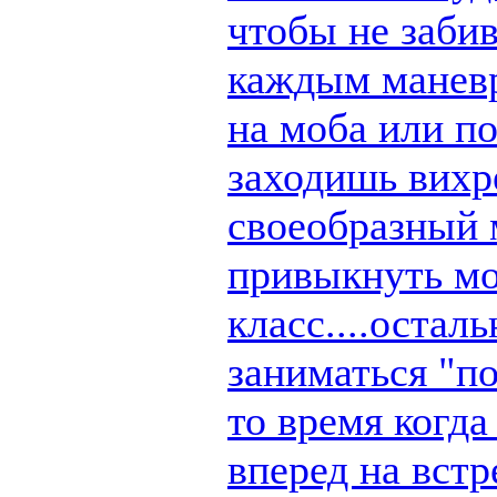
чтобы не заби
каждым маневр
на моба или п
заходишь вихре
своеобразный 
привыкнуть мо
класс....остал
заниматься "по
то время когд
вперед на вст