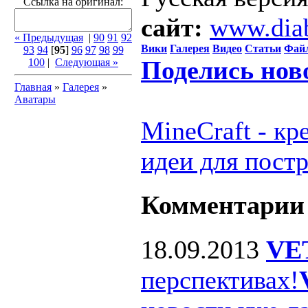
Ссылка на оригинал:
сайт:
www.dia
« Предыдущая
|
90
91
92
Вики
Галерея
Видео
Статьи
Фай
93
94
[
95
]
96
97
98
99
Поделись нов
100
|
Следующая »
Главная
»
Галерея
»
Аватары
MineCraft - к
идеи для пост
Комментарии
18.09.2013
VE
перспективах!