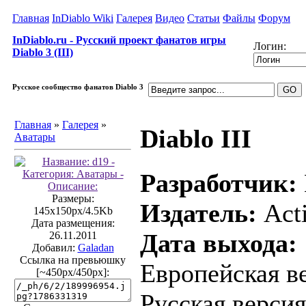
Главная
InDiablo Wiki
Галерея
Видео
Статьи
Файлы
Форум
InDiablo.ru - Русский проект фанатов игры
Логин:
Diablo 3 (III)
Русское сообщество фанатов Diablo 3
Главная
»
Галерея
»
Diablo III
Аватары
Разработчик:
Размеры:
Издатель:
Acti
145x150px/4.5Kb
Дата размещения:
Дата выхода:
26.11.2011
Добавил:
Galadan
Ссылка на превьюшку
Европейская ве
[~450px/450px]:
Русская версия