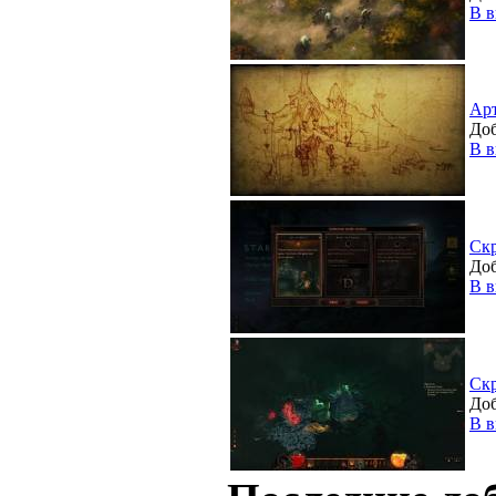
В в
Ар
Доб
В в
Ск
Доб
В в
Ск
Доб
В в