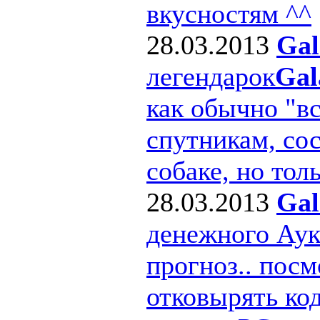
вкусностям ^^
28.03.2013
Gal
легендарок
Gal
как обычно "в
спутникам, сос
собаке, но толь
28.03.2013
Gal
денежного Ау
прогноз.. посм
отковырять ко