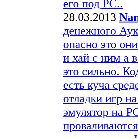
его под РС..
28.03.2013
Nan
денежного Ау
опасно это они
и хай с ним а
это сильно. Ко
есть куча сре
отладки игр н
эмулятор на PC
проваливаются 