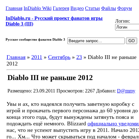
Главная
InDiablo Wiki
Галерея
Видео
Статьи
Файлы
Форум
InDiablo.ru - Русский проект фанатов игры
Логин:
Diablo 3 (III)
Русское сообщество фанатов Diablo 3
Главная
»
2011
»
Сентябрь
»
23
» Diablo III не раньше
2012
Diablo III не раньше 2012
Размещено: 23.09.2011
Просмотров: 2267
Добавил:
D@mmy
Увы и ах, кто надеялся получить заветную коробку с
игрой и прокачать первого персонажа до 60 уровня до
конца этого года, будут вынуждены затянуть пояса и
подождать ещё немного. Blizzard
официально уведоми
нас, что не успеют выпустить игру в 2011. Начало 201
го... Хм... Что может скрываться под началом - феврал