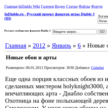
Главная
InDiablo Wiki
Галерея
Видео
Статьи
Файлы
Форум
InDiablo.ru - Русский проект фанатов игры Diablo 3
Логин
(III)
Русское сообщество фанатов Diablo 3
Главная
»
2012
»
Январь
»
6
» Новые 
Новые обои и арты
Размещено: 06.01.2012
Просмотров: 3030
Добавил:
Galadan
Еще одна порция классных обоев из и
сделанных мистером holyknight3000, 
впечатляющих арта - Диабло собстве
Охотница на фоне полыхающей дере
Смоленском. У меня новая обоина на 