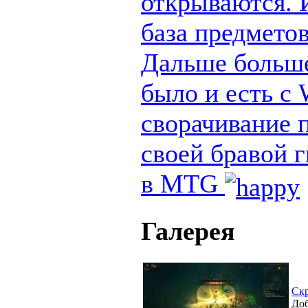
открываются. И
база предметов
Дальше больше
было и есть с
сворачивание п
своей бравой 
в MTG
Галерея
Ск
Доб