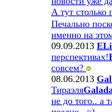
новости уже д
А тут столько
Печально поско
именно на этом
09.09.2013
ELi
перспективах!
совсем?
08.06.2013
Gal
Тираэля
Galad
не до того.. а 
поздно.. =)