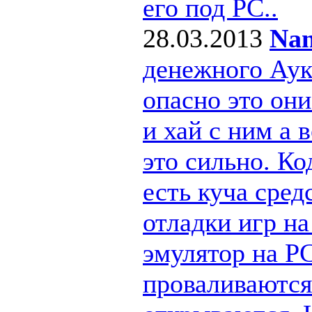
его под РС..
28.03.2013
Nan
денежного Ау
опасно это они
и хай с ним а
это сильно. Ко
есть куча сре
отладки игр н
эмулятор на PC
проваливаются 