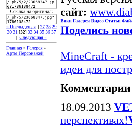
сайт:
www.dia
Ссылка на оригинал:
Вики
Галерея
Видео
Статьи
Фай
Поделись нов
« Предыдущая
|
27
28
29
30
31
[
32
]
33
34
35
36
37
|
Следующая »
Главная
»
Галерея
»
MineCraft - к
Арты Персонажей
идеи для пост
Комментарии
18.09.2013
VE
перспективах!