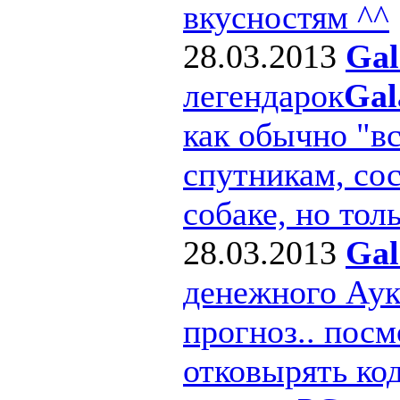
вкусностям ^^
28.03.2013
Gal
легендарок
Gal
как обычно "в
спутникам, сос
собаке, но толь
28.03.2013
Gal
денежного Ау
прогноз.. посм
отковырять ко