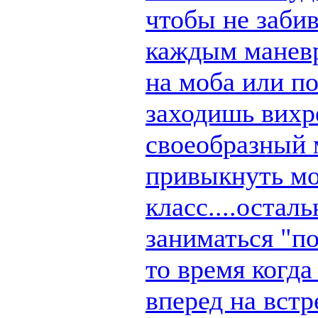
чтобы не заби
каждым маневр
на моба или п
заходишь вихре
своеобразный 
привыкнуть мо
класс....остал
заниматься "по
то время когд
вперед на вст