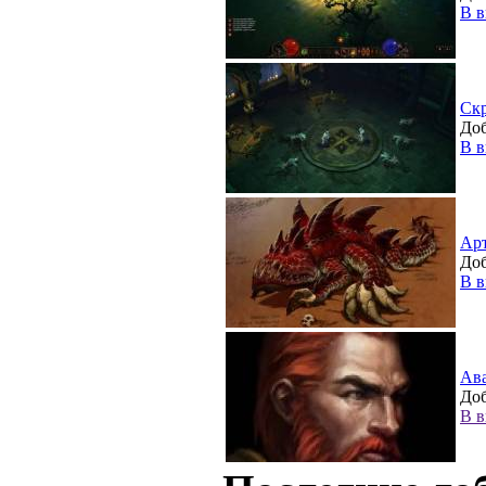
В в
Ск
Доб
В в
Ар
Доб
В в
Ав
Доб
В в