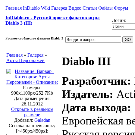
Главная
InDiablo Wiki
Галерея
Видео
Статьи
Файлы
Форум
InDiablo.ru - Русский проект фанатов игры
Логин:
Diablo 3 (III)
Русское сообщество фанатов Diablo 3
Главная
»
Галерея
»
Diablo III
Арты Персонажей
Разработчик:
Размеры:
Издатель:
Acti
900x1100px/252.7Kb
Дата размещения:
Дата выхода:
26.11.2012
Открыть в реальном
размере
Европейская ве
Добавил:
Galadan
Ссылка на превьюшку
Русская версия
[~450px/450px]: