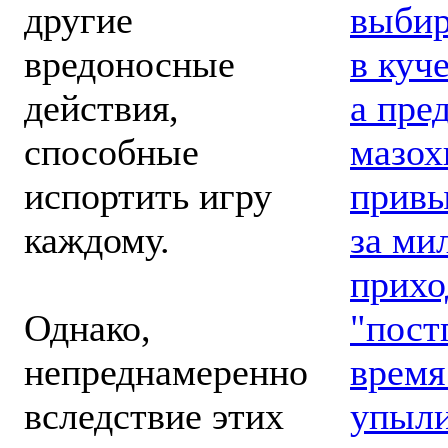
выбир
другие
в куч
вредоносные
а пре
действия,
мазох
способные
привы
испортить игру
за ми
каждому.
прихо
"пост
Однако,
время
непреднамеренно
упыли
вследствие этих