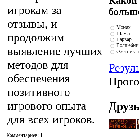
Какой 
игрокам за
больше
отзывы, и
Монах
Шаман
продолжим
Варвар
Волшебни
выявление лучших
Охотник н
методов для
Резул
обеспечения
Прого
позитивного
игрового опыта
Друзь
для всех игроков.
Комментариев:
1