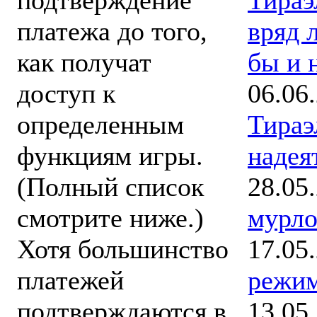
подтверждение
вряд л
платежа до того,
бы и н
как получат
06.06
доступ к
Тираэ
определенным
надея
функциям игры.
28.05
(Полный список
мурло
смотрите ниже.)
17.05
Хотя большинство
режи
платежей
13.05
подтверждаются в