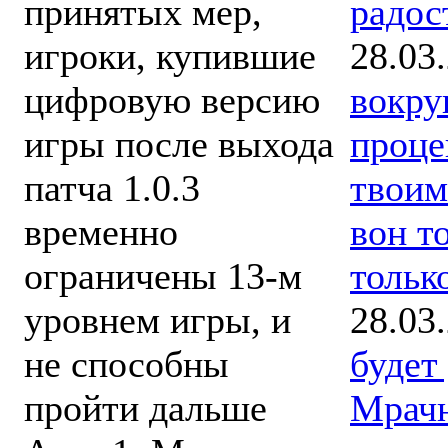
радос
принятых мер,
28.03
игроки, купившие
вокру
цифровую версию
проце
игры после выхода
твоим
патча 1.0.3
вон то
временно
только
ограничены 13-м
28.03
уровнем игры, и
будет
не способны
Мрачн
пройти дальше