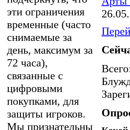
Арты
эти ограничения
26.05
временные (часто
Перей
снимаемые за
Сейча
день, максимум за
72 часа),
Всего
связанные с
Блуж
цифровыми
Зарег
покупками, для
Опро
защиты игроков.
Мы признательны