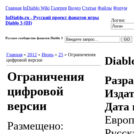
Главная
InDiablo Wiki
Галерея
Видео
Статьи
Файлы
Форум
InDiablo.ru - Русский проект фанатов игры
Логин:
Diablo 3 (III)
Русское сообщество фанатов Diablo 3
Главная
»
2012
»
Июнь
»
25
» Ограничения
Diablo
цифровой версии
Ограничения
Разра
цифровой
Издат
версии
Дата 
Европ
Размещено:
Русск