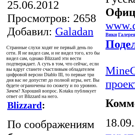
25.06.2012
Офиц
Просмотров: 2658
www.d
Добавил:
Galadan
Вики
Галере
Подел
Странные слухи ходят не первый день по
сети. Я не видел сам, и не видел того, кто бы
видел сам, однако Blizzard эти вести
подтверждает. А суть в том, что сейчас, если
MineC
вы вдруг станете счастливым обладателем
цифровой версии Diablo III, то первые три
дня вас не допустят до полной игры, нет. Вы
проек
будете ограничены по сюжету и по уровню.
Зачем? Хороший вопрос. Kotaku публикует
ответ от Blizzard на него.
Комм
Blizzard
:
18.09
По соображениям