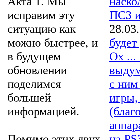
наско
Акта 1. Мы
ПС3 и
исправим эту
28.03
ситуацию как
будет
можно быстрее, и
Ох ...
в будущем
выдум
обновлении
с ним
поделимся
игры,
большей
(благ
информацией.
аппар
на PS
Помимо этих двух