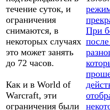
режи
течение суток, и
прекр
ограничения
При б
снимаются, в
после
некоторых случаях
разно
это может занять
котор
до 72 часов.
проше
дейст
Как и в World of
отобр
Warcraft, эти
некот
ограничения были