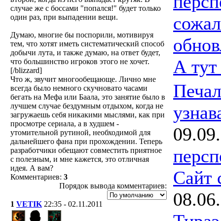
персп
случае же с боссами "попался!" будет только
один раз, при выпадении вещи.
сожал
Думаю, многие бы поспорили, мотивируя
обнов
тем, что хотят иметь систематический способ
добычи лута, и также думаю, на ответ будет,
А тут
что большинство игроков этого не хочет.
[/blizzard]
Что ж, звучит многообещающе. Лично мне
Печал
всегда было немного скучновато часами
бегать на Мефа или Баала, это занятие было в
лучшем случае бездумным отдыхом, когда не
узнав
загружаешь себя никакими мыслями, как при
просмотре сериала, а в худшем -
09.09
утомительной рутиной, необходимой для
дальнейшего фана при прохождении. Теперь
персп
разработчики обещают совместить приятное
с полезным, и мне кажется, это отличная
идея. А вам?
Сайт 
Комментариев:
3
Порядок вывода комментариев:
08.06
1
VETIK
22:35 - 02.11.2011
Тираэ