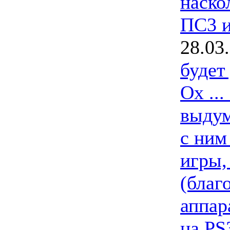
наско
ПС3 и
28.03
будет
Ох ..
выдум
с ним
игры,
(благ
аппар
на PS