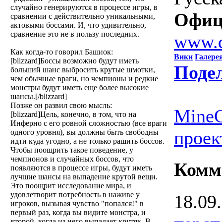
случайно генерируются в процессе игры, в
Офиц
сравнении с действительно уникальными,
актовыми боссами. И, что удивительно,
сравнение это не в пользу последних.
www.d
Как когда-то говорил Башиок:
Вики
Галере
[blizzard]Боссы возможно будут иметь
Поде
больший шанс выбросить крутые шмотки,
чем обычные враги, но чемпионы и редкие
монстры будут иметь еще более высокие
шансы.[/blizzard]
Позже он развил свою мысль:
MineC
[blizzard]Цель, конечно, в том, что на
Инферно с его ровной сложностью (все враги
проек
одного уровня), вы должны быть свободны
идти куда угодно, а не только рашить боссов.
Чтобы поощрить такое поведение, у
чемпионов и случайных боссов, что
Комм
появляются в процессе игры, будут иметь
лучшие шансы на выпадение крутой вещи.
Это поощрит исследование мира, и
удовлетворит потребность в наживе у
18.09
игроков, вызывая чувство "попался!" в
первый раз, когда вы видите монстра, и
второй, когда из него выпадает крутяк. В