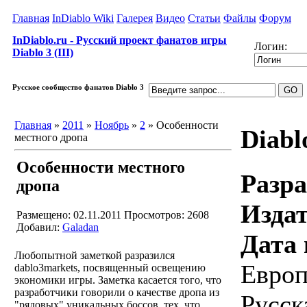
Главная
InDiablo Wiki
Галерея
Видео
Статьи
Файлы
Форум
InDiablo.ru - Русский проект фанатов игры
Логин:
Diablo 3 (III)
Русское сообщество фанатов Diablo 3
Главная
»
2011
»
Ноябрь
»
2
» Особенности
Diabl
местного дропа
Особенности местного
Разра
дропа
Издат
Размещено: 02.11.2011
Просмотров: 2608
Добавил:
Galadan
Дата 
Любопытной заметкой разразился
Европ
dablo3markets, посвященный освещению
экономики игры. Заметка касается того, что
разработчики говорили о качестве дропа из
Русск
"рядовых" уникальных боссов, тех, что