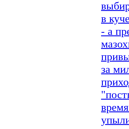
выбир
в куч
- а п
мазох
привы
за ми
прихо
"пост
время
упыли