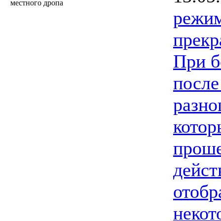
местного дропа
режи
прекр
При б
после
разно
котор
проше
дейст
отобр
некот