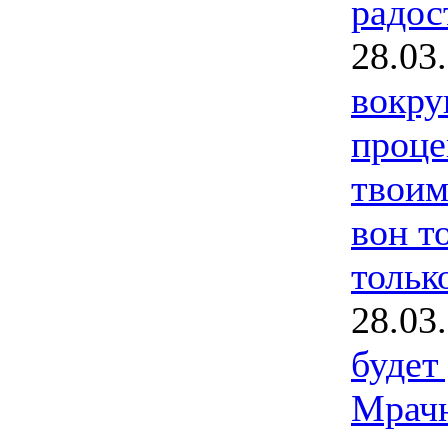
радос
28.03
вокру
проце
твоим
вон т
только
28.03
будет
Мрачн