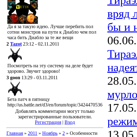
вряд л
бы и н
Да я за такую идею. Лучше перебить пол
сотни монстров на пути к Диабло чем пол
06.06
часа бить Диабло за те же вещи
2
Tazot
23:12 - 02.11.2011
Тираэ
надея
Посмотреть на эту систему на деле будет
здорово. Звучит здорово!
28.05
3
goon
13:29 - 03.11.2011
мурл
Бета патч в пятницу
17.05
http://us.battle.net/d3/en/forum/topic/3424470536
Добавлять комментарии могут только
зарегистрированные пользователи.
режи
Регистрация
|
Вход
13.05
Главная
»
2011
»
Ноябрь
»
2
» Особенности