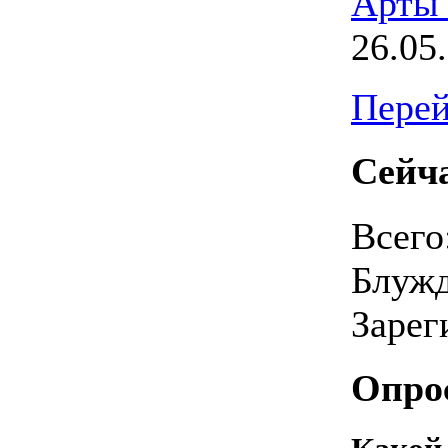
Арты
26.05
Перей
Сейча
Всего
Блуж
Зарег
Опро