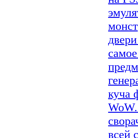
эмуля
монст
двери
самое
предм
генер
куча 
WoW..
свора
всей 