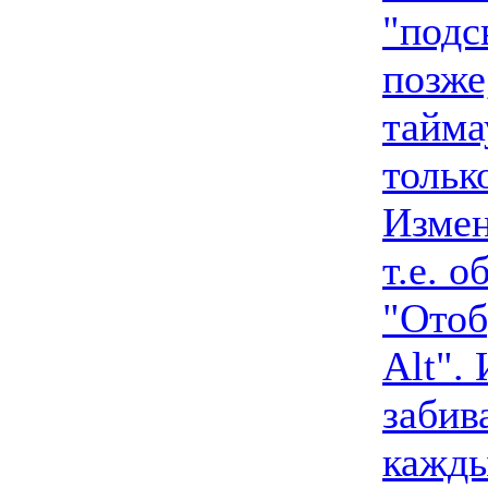
"подс
позже
тайма
тольк
Измен
т.е. 
"Отоб
Alt".
забив
кажды