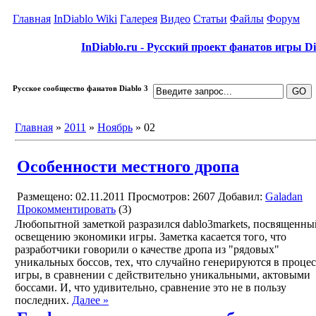
Главная
InDiablo Wiki
Галерея
Видео
Статьи
Файлы
Форум
InDiablo.ru - Русский проект фанатов игры Dia
Русское сообщество фанатов Diablo 3
Главная
»
2011
»
Ноябрь
»
02
Особенности местного дропа
Размещено: 02.11.2011
Просмотров: 2607
Добавил:
Galadan
Прокомментировать
(3)
Любопытной заметкой разразился dablo3markets, посвященны
освещению экономики игры. Заметка касается того, что
разработчики говорили о качестве дропа из "рядовых"
уникальных боссов, тех, что случайно генерируются в процес
игры, в сравнении с действительно уникальными, актовыми
боссами. И, что удивительно, сравнение это не в пользу
последних.
Далее »