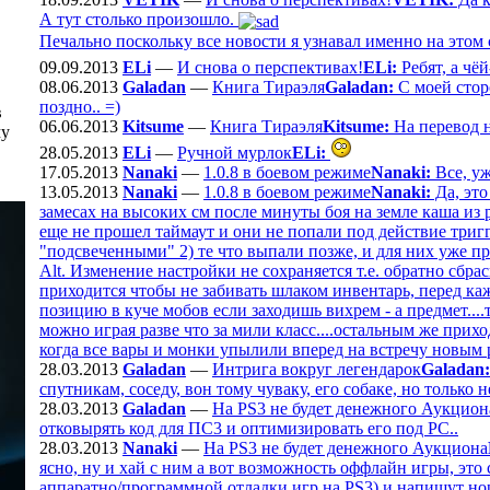
А тут столько произошло.
Печально поскольку все новости я узнавал именно на этом 
09.09.2013
ELi
—
И снова о перспективах!
ELi:
Ребят, а чё
08.06.2013
Galadan
—
Книга Тираэля
Galadan:
С моей сторо
поздно.. =)
в
06.06.2013
Kitsume
—
Книга Тираэля
Kitsume:
На перевод н
му
28.05.2013
ELi
—
Ручной мурлок
ELi:
17.05.2013
Nanaki
—
1.0.8 в боевом режиме
Nanaki:
Все, уж
13.05.2013
Nanaki
—
1.0.8 в боевом режиме
Nanaki:
Да, это
замесах на высоких см после минуты боя на земле каша из
еще не прошел таймаут и они не попали под действие тригг
"подсвеченными" 2) те что выпали позже, и для них уже п
Alt. Изменение настройки не сохраняется т.е. обратно сбр
приходится чтобы не забивать шлаком инвентарь, перед ка
позицию в куче мобов если заходишь вихрем - а предмет..
можно играя разве что за мили класс....остальным же прихо
когда все вары и монки упылили вперед на встречу новым 
28.03.2013
Galadan
—
Интрига вокруг легендарок
Galadan:
спутникам, соседу, вон тому чуваку, его собаке, но только не
28.03.2013
Galadan
—
На PS3 не будет денежного Аукцион
отковырять код для ПС3 и оптимизировать его под РС..
28.03.2013
Nanaki
—
На PS3 не будет денежного Аукциона
ясно, ну и хай с ним а вот возможность оффлайн игры, это 
аппаратно/программной отладки игр на PS3) и напишут нор