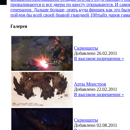
проваливаются и все двери по квесту открываются. И самое
генерации. Дальше больше, опять куча фришек как это было
пойдем бы всей своей бравой гвардией 100тыйх чаров га
Галерея
Скриншоты
Добавлено 26.02.2011
В высоком разрешении »
Арты Монстров
Добавлено 22.02.2011
В высоком разрешении »
Скриншоты
Добавлено 02.08.2011