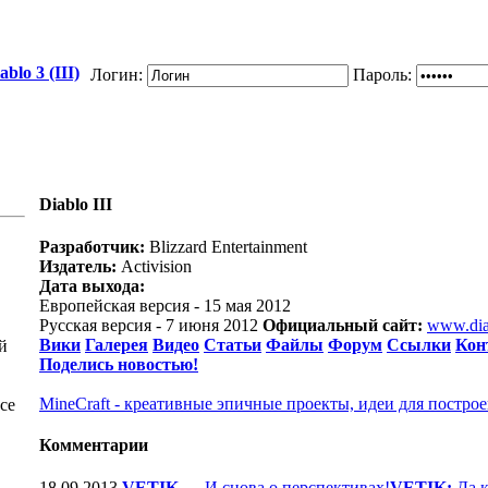
blo 3 (III)
Логин:
Пароль:
Diablo III
Разработчик:
Blizzard Entertainment
Издатель:
Activision
Дата выхода:
Европейская версия - 15 мая 2012
Русская версия - 7 июня 2012
Официальный сайт:
www.dia
Вики
Галерея
Видео
Статьи
Файлы
Форум
Ссылки
Кон
й
Поделись новостью!
MineCraft - креативные эпичные проекты, идеи для построе
се
Комментарии
18.09.2013
VETIK
—
И снова о перспективах!
VETIK:
Да к