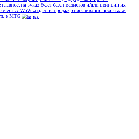
 главное, на руках будет база предметов и/или принцип их
 и есть с WoW...падение продаж, сворачивание проекта...и
мать в MTG