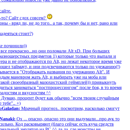
сайте.
й-то? Сайт сдох совсем?
ны - вряд ли, не до того.. а так, почему бы и нет, рано или
адеяться стоит?)
е починили))
 все прекрасно...но они поломали Alt xD. При больших
 разношерстных предметов 1) которые только что выпали и
ера и не отображаются по Alt, но лежат некоторое время уже
рошел таймаут, и они подсвечиваются только по удежанию(!)
асывается в "Отображать названия по удержанию Alt". И
ждым маневром жать Alt, и выбирать уже на моба или
..такой своеобразный мазохистский геймплей)) привыкнуть
диться заниматься "постпроцессингом" после боя, в то время
радостям и вкусностям ^^
Думаю, процент будет как обычно "всем твоим случайным
 тебе".. +)
а
Galadan:
Мрачный прогноз.. посмотрим, насколько смогут
Nanaki:
Ох ... опасно, опасно это они выдумали...про аук то
сильно. Код расковыряют (благо сейчас есть куча средств
мальный эмулятор на PC ^^ да да, где монстры не