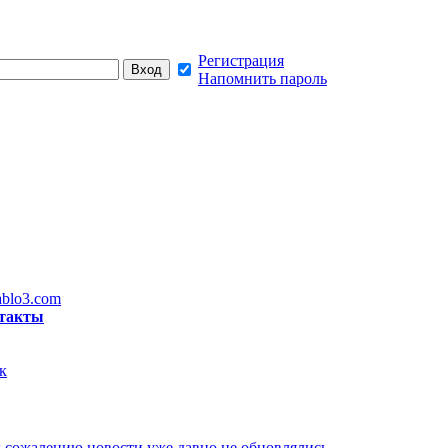
Регистрация
Напомнить пароль
blo3.com
такты
к
 сожалению новости уже давно не обновлялись,