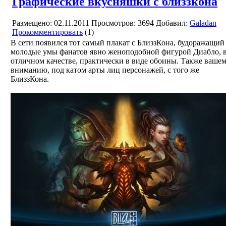
Графические вкусняшки с близзкона
Размещено: 02.11.2011
Просмотров: 3694
Добавил:
Galadan
Прокомментировать
(1)
В сети появился тот самый плакат с БлиззКона, будоражащий
молодые умы фанатов явно женоподобной фигурой Диабло, 
отличном качестве, практически в виде обоины. Также ваше
вниманию, под катом арты лиц персонажей, с того же
БлиззКона.