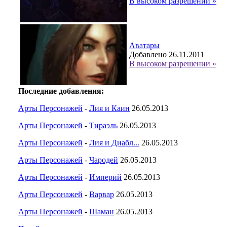
В высоком разрешении »
Аватары
Добавлено 26.11.2011
В высоком разрешении »
Последние добавления:
Арты Персонажей
-
Лия и Каин
26.05.2013
Арты Персонажей
-
Тираэль
26.05.2013
Арты Персонажей
-
Лия и Диабл...
26.05.2013
Арты Персонажей
-
Чародей
26.05.2013
Арты Персонажей
-
Империй
26.05.2013
Арты Персонажей
-
Варвар
26.05.2013
Арты Персонажей
-
Шаман
26.05.2013