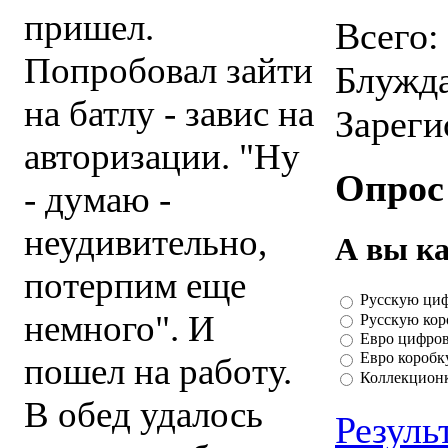
пришел.
Всего
Попробовал зайти
Блужд
на батлу - завис на
Зарег
авторизации. "Ну
Опрос
- думаю -
неудивительно,
А вы к
потерпим еще
Русскую ци
немного". И
Русскую кор
Евро цифро
Евро коробк
пошел на работу.
Коллекцион
В обед удалось
Резуль