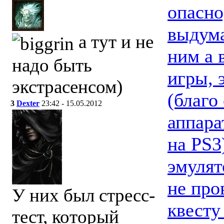
опасно
выдума
а тут и не
ним а 
надо быть
игры, 
экстрасенсом)
(благо
3
Dexter
23:42 - 15.05.2012
аппара
на PS3
эмулят
не про
У них был стресс-
квесту
тест, который