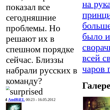
на рук
показал все
принци
сегодняшние
больше
проблемы. Но
было и
решают их в
сворач
спешном порядке
всей с
сейчас. Близзы
чаров
набрали русских в
команду?
Галер
4
AndRiEL
00:23 - 16.05.2012