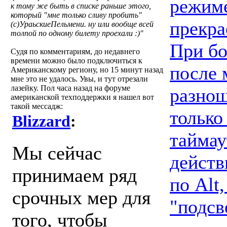
режим
к тому же быть в списке раньше этого,
который "мне только сливу пробить"
прекра
(с)УраьскиеПельмени. ну или вообще всей
толпой по одному билету проехали :)"
При бо
Судя по комментариям, до недавнего
времени можно было подключиться к
после 
Американскому региону, но 15 минут назад
мне это не удалось. Увы, и тут отрезали
лазейку. Пол часа назад на форуме
разнош
американской техподдержки я нашел вот
такой мессадж:
только
Blizzard
:
таймау
Мы сейчас
действ
принимаем ряд
по Alt
срочных мер для
"подсв
того, чтобы