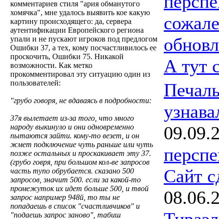
перспе
комментариев стиля "ария обманутого
хомячка", мне удалось выявить кое какую
сожале
картину происходящего: да, сервера
аутентификации Европейского региона
обновл
упали и не пускают игроков под предлогом
Ошибки 37, а тех, кому посчастливилось ее
проскочить, Ошибки 75. Никакой
А тут 
возможности. Как метко
прокомментировал эту ситуацию один из
пользователей:
Печаль
"грубо говоря, не вдаваясь в подробности:
узнава
37я вылетает из-за того, что много
09.09.
народу выкинуло и они одновременно
пытаются зайти. кому-то везет, и он
жмет подключение чуть раньше или чуть
перспе
позже остальных и проскакивает эту 37.
(грубо говря, при большом кол-ве запросов
Сайт с
часть тупо обрубается. сказано 500
запросов, значит 500. если за какой-то
промежуток их идет больше 500, и твой
08.06.
запрос например 948й, то ты не
попадаешь в список "счастливчиков" и
Тираэл
"подаешь запрос заново", табиш