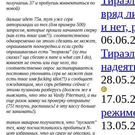
получаешь 37 и пробуешь коннектиться по
новой)
вряд ли
дальше идет 75я. тут уже серв
и нет, 
авторизации из тех (для примера 500)
запросов, которые прошли начинает сверку
(как есть твае имя?!). соответственно
06.06.
одновременно он этого сделать не может,
опрашивает поочередно.и если среди
Тираэл
опрашиваемых есть "тормоза" (ху ты
сказал? ща сбегаю к папе и what can I do),
надеят
коннект не очень или еще чего, то
соответственно опрос застапаривается.
постоянно уточнять серв не может (как
28.05.
есть твае имя fucking idiot?!) и сообщает
ожидающим, мол сорь ребятки сейчас с
этими пузанами разберусь (должен же я
17.05.
выяснить, что это за Vasily Piterman), а вы
еще разок заявку на проверку отправьте
(75! получи, распишись! в эту кассу больше
режим
не занимать!).
13.05.
таким макаром получается, что "пускает"
тех, кому посчастливилось пробиться N-
цот избранных, что их сразу не отсеяло. и