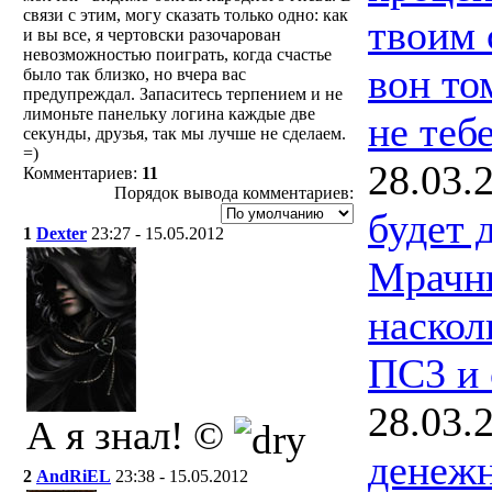
связи с этим, могу сказать только одно: как
твоим 
и вы все, я чертовски разочарован
невозможностью поиграть, когда счастье
вон то
было так близко, но вчера вас
предупреждал. Запаситесь терпением и не
лимоньте панельку логина каждые две
не тебе
секунды, друзья, так мы лучше не сделаем.
=)
28.03.
Комментариев:
11
Порядок вывода комментариев:
будет 
1
Dexter
23:27 - 15.05.2012
Мрачны
наскол
ПС3 и 
28.03.
А я знал! ©
денеж
2
AndRiEL
23:38 - 15.05.2012