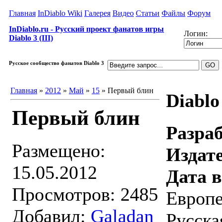
Главная
InDiablo Wiki
Галерея
Видео
Статьи
Файлы
Форум
InDiablo.ru - Русский проект фанатов игры
Логин:
Diablo 3 (III)
Русское сообщество фанатов Diablo 3
Главная
»
2012
»
Май
»
15
» Первый блин
Diablo
Первый блин
Разра
Размещено:
Издат
15.05.2012
Дата 
Просмотров: 2485
Европе
Добавил:
Galadan
Русска