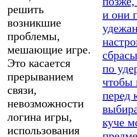
позже,
решить
и они 
возникшие
удежан
проблемы,
настро
мешающие игре.
сбрасы
Это касается
по уде
прерыванием
чтобы 
связи,
перед 
невозможности
выбира
логина игры,
куче м
использования
предме