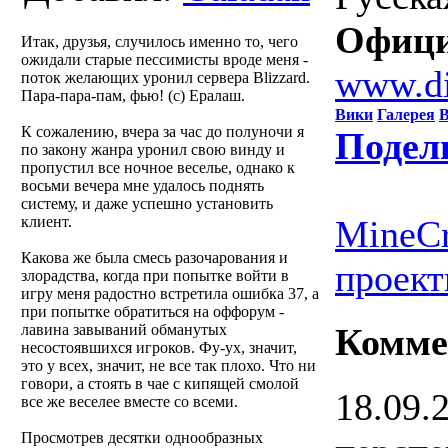
Офици
Итак, друзья, случилось именно то, чего
ожидали старые пессимисты вроде меня -
www.di
поток желающих уронил сервера Blizzard.
Пара-пара-пам, фью! (c) Ералаш.
Вики
Галерея
В
К сожалению, вчера за час до полуночи я
Подел
по закону жанра уронил свою винду и
пропустил все ночное веселье, однако к
восьми вечера мне удалось поднять
систему, и даже успешно установить
клиент.
MineCr
Какова же была смесь разочарования и
проект
злорадства, когда при попытке войти в
игру меня радостно встретила ошибка 37, а
при попытке обратиться на оффорум -
лавина завываний обманутых
Комме
несостоявшихся игроков. Фу-ух, значит,
это у всех, значит, не все так плохо. Что ни
говори, а стоять в чае с кипящей смолой
18.09.
все же веселее вместе со всеми.
Просмотрев десятки однообразных