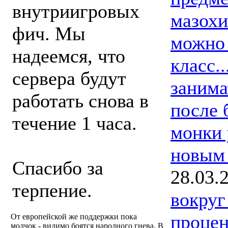
внутриигровых
мазохи
фич. Мы
можно 
надеемся, что
класс.
сервера будут
занима
работать снова в
после 
течение 1 часа.
монки 
новым 
Спасибо за
28.03.
терпение.
вокруг
процен
От европейской же поддержки пока
молчок - видимо боятся народного гнева. В