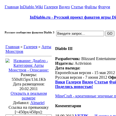
Главная
InDiablo Wiki
Галерея
Видео
Статьи
Файлы
Форум
InDiablo.ru - Русский проект фанатов игры Dia
Русское сообщество фанатов Diablo 3
Главная
»
Галерея
»
Арты
Diablo III
Монстров
Разработчик:
Blizzard Entertainme
Издатель:
Activision
Дата выхода:
Европейская версия - 15 мая 2012
Размеры:
Русская версия - 7 июня 2012
Офи
550x815px/134.1Kb
Вики
Галерея
Видео
Статьи
Фа
Дата размещения:
Поделись новостью!
20.02.2011
Открыть в реальном
MineCraft - креативные эпичные 
размере
Добавил:
Almariel
Комментарии
Ссылка на превьюшку
[~450px/450px]:
18.09.2013
VETIK
—
И снова о п