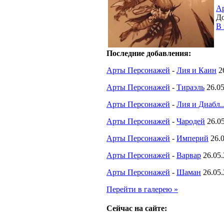
А
До
В 
Последние добавления:
Арты Персонажей
-
Лия и Каин
2
Арты Персонажей
-
Тираэль
26.0
Арты Персонажей
-
Лия и Диабл..
Арты Персонажей
-
Чародей
26.0
Арты Персонажей
-
Империй
26.
Арты Персонажей
-
Варвар
26.05
Арты Персонажей
-
Шаман
26.05
Перейти в галерею »
Сейчас на сайте: