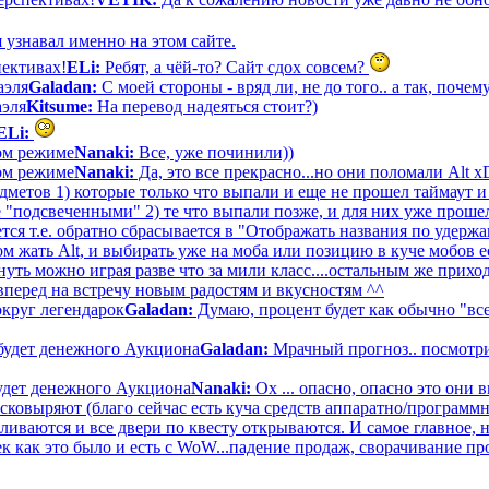
 узнавал именно на этом сайте.
пективах!
ELi:
Ребят, а чёй-то? Сайт сдох совсем?
аэля
Galadan:
С моей стороны - вряд ли, не до того.. а так, почему
аэля
Kitsume:
На перевод надеяться стоит?)
ELi:
вом режиме
Nanaki:
Все, уже починили))
вом режиме
Nanaki:
Да, это все прекрасно...но они поломали Alt 
дметов 1) которые только что выпали и еще не прошел таймаут и
е "подсвеченными" 2) те что выпали позже, и для них уже прошел
тся т.е. обратно сбрасывается в "Отображать названия по удерж
 жать Alt, и выбирать уже на моба или позицию в куче мобов ес
ть можно играя разве что за мили класс....остальным же приход
вперед на встречу новым радостям и вкусностям ^^
круг легендарок
Galadan:
Думаю, процент будет как обычно "все
будет денежного Аукциона
Galadan:
Мрачный прогноз.. посмотри
удет денежного Аукциона
Nanaki:
Ох ... опасно, опасно это они 
асковыряют (благо сейчас есть куча средств аппаратно/программ
аливаются и все двери по квесту открываются. И самое главное, 
к как это было и есть с WoW...падение продаж, сворачивание пр