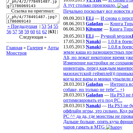
А тут столько произошло.
Ссылка на оригинал:
Печально поскольку все новости я
09.09.2013
ELi
—
И снова о перс
08.06.2013
Galadan
—
Книга Тир
« Предыдущая
|
53
54
55
06.06.2013
Kitsume
—
Книга Тир
56
57
58
59
60
61
62
[
63
] |
28.05.2013
ELi
—
Ручной мурлок
Следующая »
17.05.2013
Nanaki
—
1.0.8 в бое
13.05.2013
Nanaki
—
1.0.8 в бое
Главная
»
Галерея
»
Арты
земле каша из разношерстных пре
Монстров
Alt, но лежат некоторое время уж
Изменение настройки не сохраняе
инвентарь, перед каждым маневром
мазохистский геймплей)) привыкну
когда все вары и монки упылили 
28.03.2013
Galadan
—
Интрига во
собаке, но только не тебе".. +)
28.03.2013
Galadan
—
На PS3 не 
оптимизировать его под РС..
28.03.2013
Nanaki
—
На PS3 не б
оффлайн игры, это сильно. Код р
PC ^^ да да, где монстры не пров
Дальше больше, опять куча фрише
чаров гамать в MTG