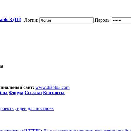
blo 3 (III)
Логин:
Пароль:
nt
циальный сайт:
www.diablo3.com
йлы
Форум
Ссылки
Контакты
проекты, идеи для построек
ерспективах!
VETIK:
Да к сожалению новости уже давно не обн