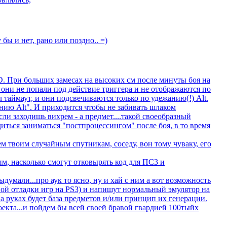
 бы и нет, рано или поздно.. =)
xD. При больших замесах на высоких см после минуты боя на
 они не попали под действие триггера и не отображаются по
 таймаут, и они подсвечиваются только по удежанию(!) Alt.
анию Alt". И приходится чтобы не забивать шлаком
ли заходишь вихрем - а предмет....такой своеобразный
иться заниматься "постпроцессингом" после боя, в то время
м твоим случайным спутникам, соседу, вон тому чуваку, его
м, насколько смогут отковырять код для ПС3 и
выдумали...про аук то ясно, ну и хай с ним а вот возможность
ной отладки игр на PS3) и напишут нормальный эмулятор на
на руках будет база предметов и/или принцип их генерации.
оекта...и пойдем бы всей своей бравой гвардией 100тыйх