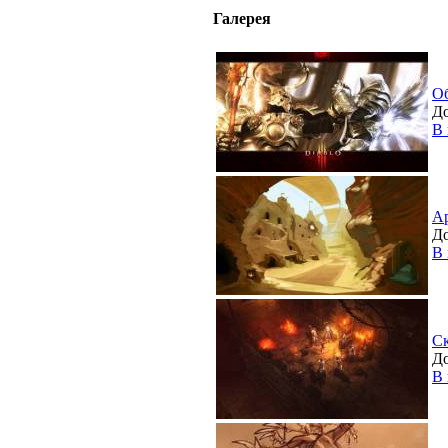
Галерея
О
До
В 
А
До
В 
С
До
В 