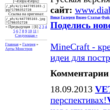
[~450px/450px]:
сайт:
www.dia
Ссылка на оригинал:
Вики
Галерея
Видео
Статьи
Фай
Поделись нов
« Предыдущая
| [
1
]
2
3
4
5
6
7
8
9
10
11
|
Следующая »
MineCraft - к
Главная
»
Галерея
»
Арты Монстров
идеи для пост
Комментарии
18.09.2013
VE
перспективах!