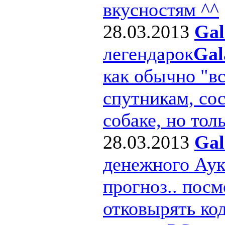
вкусностям ^^
28.03.2013
Gal
легендарок
Gal
как обычно "в
спутникам, сос
собаке, но толь
28.03.2013
Gal
денежного Ау
прогноз.. посм
отковырять ко