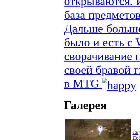
открываются. И
база предметов
Дальше больше
было и есть с
сворачивание п
своей бравой 
в MTG
Галерея
Ск
Доб