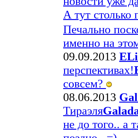
новости уже д
А тут столько
Печально поско
именно на этом
09.09.2013
ELi
перспективах!
совсем?
08.06.2013
Gal
Тираэля
Galad
не до того.. а 
поздно.. =)