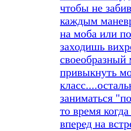
чтобы не заби
каждым маневр
на моба или п
заходишь вихре
своеобразный 
привыкнуть мо
класс....остал
заниматься "по
то время когд
вперед на вст