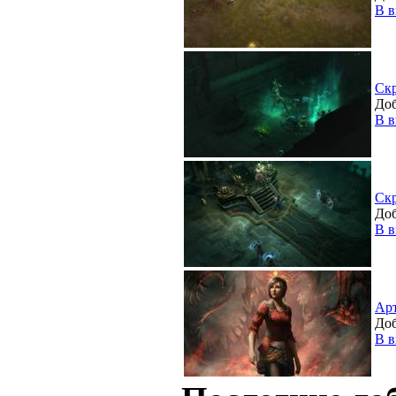
В в
Ск
Доб
В в
Ск
Доб
В в
Ар
Доб
В в