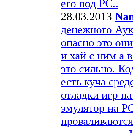
его под РС..
28.03.2013
Nan
денежного Ау
опасно это они
и хай с ним а
это сильно. Ко
есть куча сре
отладки игр н
эмулятор на PC
проваливаются 