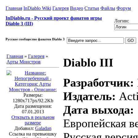
Главная
InDiablo Wiki
Галерея
Видео
Статьи
Файлы
Форум
InDiablo.ru - Русский проект фанатов игры
Логин:
Diablo 3 (III)
Русское сообщество фанатов Diablo 3
Главная
»
Галерея
»
Diablo III
Арты Монстров
Разработчик:
Издатель:
Acti
Размеры:
1280x717px/92.2Kb
Дата выхода:
Дата размещения:
07.01.2013
Открыть в реальном
Европейская ве
размере
Добавил:
Galadan
Русская версия
Ссылка на превьюшку