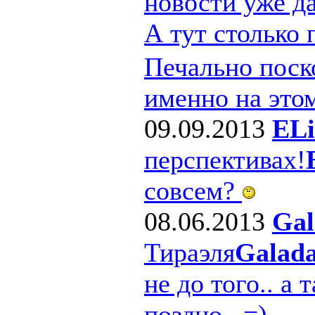
новости уже д
А тут столько
Печально поско
именно на этом
09.09.2013
ELi
перспективах!
совсем?
08.06.2013
Gal
Тираэля
Galad
не до того.. а 
поздно.. =)