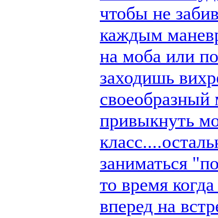
чтобы не заби
каждым маневр
на моба или п
заходишь вихре
своеобразный 
привыкнуть мо
класс....остал
заниматься "по
то время когд
вперед на вст