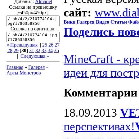
Добавил:
Almariel
Ссылка на превьюшку
сайт:
www.dia
[~450px/450px]:
Вики
Галерея
Видео
Статьи
Фай
Поделись нов
Ссылка на оригинал:
« Предыдущая
|
25
26
27
28
29
[
30
]
31
32
33
34
35
MineCraft - к
|
Следующая »
Главная
»
Галерея
»
идеи для пост
Арты Монстров
Комментарии
18.09.2013
VE
перспективах!