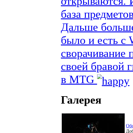
открываются. И
база предметов
Дальше больше
было и есть с
сворачивание п
своей бравой 
в MTG
Галерея
Об
Доб