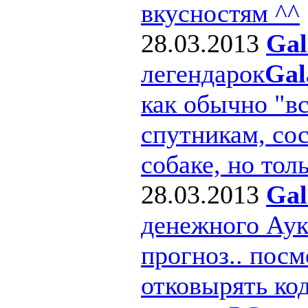
вкусностям ^^
28.03.2013
Gal
легендарок
Gal
как обычно "в
спутникам, сос
собаке, но толь
28.03.2013
Gal
денежного Ау
прогноз.. посм
отковырять ко