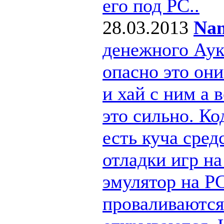
его под РС..
28.03.2013
Nan
денежного Ау
опасно это они
и хай с ним а
это сильно. Ко
есть куча сре
отладки игр н
эмулятор на PC
проваливаются 