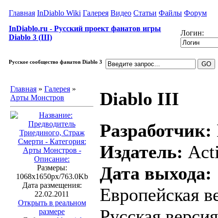
Главная
InDiablo Wiki
Галерея
Видео
Статьи
Файлы
Форум
InDiablo.ru - Русский проект фанатов игры
Логин:
Diablo 3 (III)
Русское сообщество фанатов Diablo 3
Главная
»
Галерея
»
Diablo III
Арты Монстров
Разработчик:
Издатель:
Acti
Дата выхода:
Размеры:
1068x1650px/763.0Kb
Дата размещения:
Европейская ве
22.02.2011
Открыть в реальном
Русская версия
размере