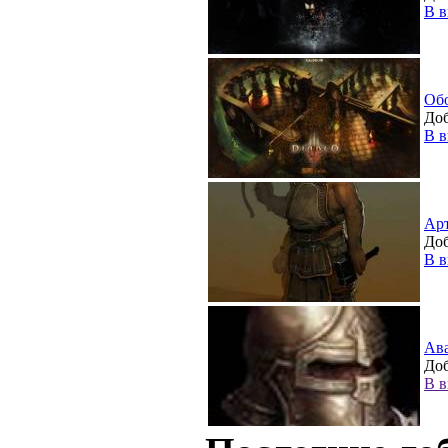
В в
Об
Доб
В в
Ар
Доб
В в
Ав
Доб
В в