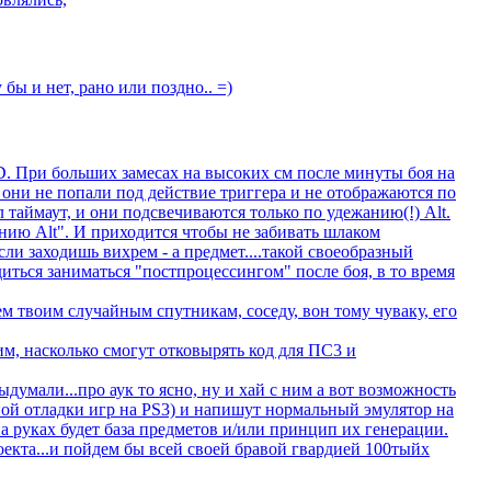
 бы и нет, рано или поздно.. =)
xD. При больших замесах на высоких см после минуты боя на
 они не попали под действие триггера и не отображаются по
 таймаут, и они подсвечиваются только по удежанию(!) Alt.
анию Alt". И приходится чтобы не забивать шлаком
ли заходишь вихрем - а предмет....такой своеобразный
иться заниматься "постпроцессингом" после боя, в то время
м твоим случайным спутникам, соседу, вон тому чуваку, его
м, насколько смогут отковырять код для ПС3 и
выдумали...про аук то ясно, ну и хай с ним а вот возможность
ной отладки игр на PS3) и напишут нормальный эмулятор на
на руках будет база предметов и/или принцип их генерации.
оекта...и пойдем бы всей своей бравой гвардией 100тыйх