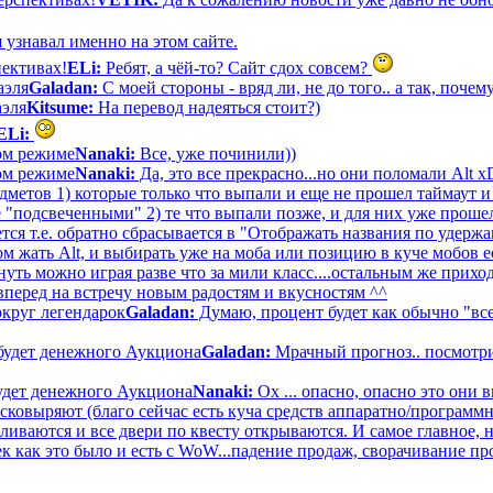
 узнавал именно на этом сайте.
пективах!
ELi:
Ребят, а чёй-то? Сайт сдох совсем?
аэля
Galadan:
С моей стороны - вряд ли, не до того.. а так, почему
аэля
Kitsume:
На перевод надеяться стоит?)
ELi:
вом режиме
Nanaki:
Все, уже починили))
вом режиме
Nanaki:
Да, это все прекрасно...но они поломали Alt 
дметов 1) которые только что выпали и еще не прошел таймаут и
е "подсвеченными" 2) те что выпали позже, и для них уже прошел
тся т.е. обратно сбрасывается в "Отображать названия по удерж
 жать Alt, и выбирать уже на моба или позицию в куче мобов ес
ть можно играя разве что за мили класс....остальным же приход
вперед на встречу новым радостям и вкусностям ^^
круг легендарок
Galadan:
Думаю, процент будет как обычно "все
будет денежного Аукциона
Galadan:
Мрачный прогноз.. посмотри
удет денежного Аукциона
Nanaki:
Ох ... опасно, опасно это они 
асковыряют (благо сейчас есть куча средств аппаратно/программ
аливаются и все двери по квесту открываются. И самое главное, 
к как это было и есть с WoW...падение продаж, сворачивание пр