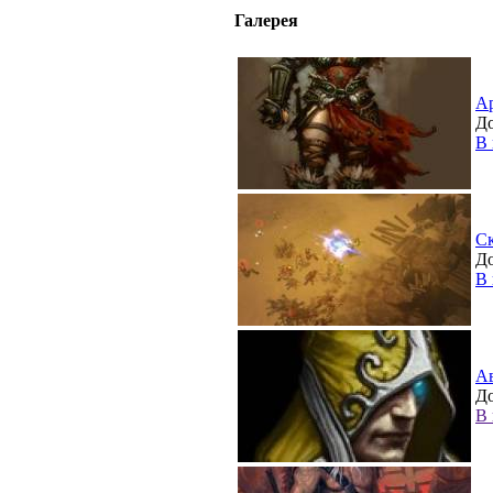
Галерея
А
До
В 
С
До
В 
А
До
В 