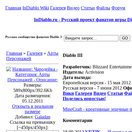
Главная
InDiablo Wiki
Галерея
Видео
Статьи
Файлы
Форум
InDiablo.ru - Русский проект фанатов игры Dia
Русское сообщество фанатов Diablo 3
Главная
»
Галерея
»
Арты
Diablo III
Персонажей
Разработчик:
Blizzard Entertainme
Издатель:
Activision
Дата выхода:
Европейская версия - 15 мая 2012
Размеры:
Русская версия - 7 июня 2012
Офи
589x800px/392.6Kb
Вики
Галерея
Видео
Статьи
Фа
Дата размещения:
Поделись новостью!
05.12.2011
Открыть в реальном
MineCraft - креативные эпичные 
размере
Добавил:
Galadan
Комментарии
Ссылка на превьюшку
[~450px/450px]:
18.09.2013
VETIK
—
И снова о п