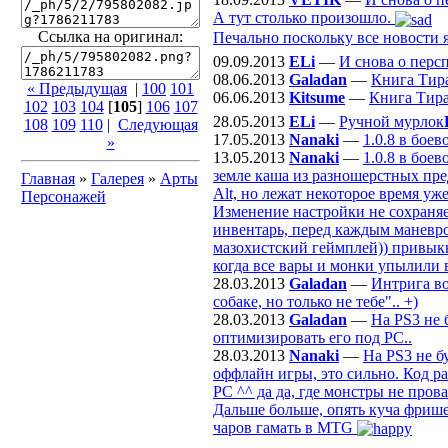
А тут столько произошло.
Ссылка на оригинал:
Печально поскольку все новости я
09.09.2013
ELi
—
И снова о перс
08.06.2013
Galadan
—
Книга Тир
« Предыдущая
|
100
101
06.06.2013
Kitsume
—
Книга Тир
102
103
104
[
105
]
106
107
28.05.2013
ELi
—
Ручной мурлок
108
109
110
|
Следующая
17.05.2013
Nanaki
—
1.0.8 в бое
»
13.05.2013
Nanaki
—
1.0.8 в бое
земле каша из разношерстных пре
Главная
»
Галерея
»
Арты
Alt, но лежат некоторое время уж
Персонажей
Изменение настройки не сохраняе
инвентарь, перед каждым маневром
мазохистский геймплей)) привыкну
когда все вары и монки упылили 
28.03.2013
Galadan
—
Интрига во
собаке, но только не тебе".. +)
28.03.2013
Galadan
—
На PS3 не 
оптимизировать его под РС..
28.03.2013
Nanaki
—
На PS3 не б
оффлайн игры, это сильно. Код р
PC ^^ да да, где монстры не пров
Дальше больше, опять куча фрише
чаров гамать в MTG