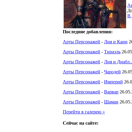
А
До
В 
Последние добавления:
Арты Персонажей
-
Лия и Каин
2
Арты Персонажей
-
Тираэль
26.0
Арты Персонажей
-
Лия и Диабл..
Арты Персонажей
-
Чародей
26.0
Арты Персонажей
-
Империй
26.
Арты Персонажей
-
Варвар
26.05
Арты Персонажей
-
Шаман
26.05
Перейти в галерею »
Сейчас на сайте: