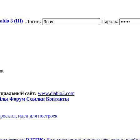
blo 3 (III)
Логин:
Пароль:
nt
циальный сайт:
www.diablo3.com
йлы
Форум
Ссылки
Контакты
проекты, идеи для построек
ерспективах!
VETIK:
Да к сожалению новости уже давно не обн