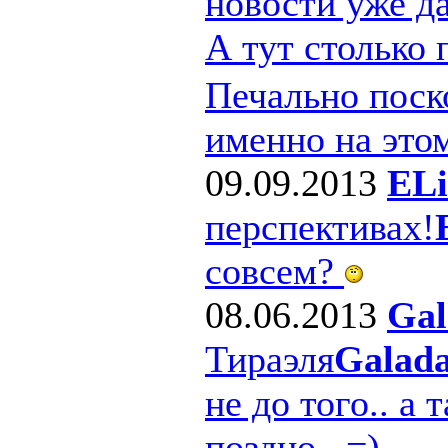
новости уже д
А тут столько
Печально поско
именно на этом
09.09.2013
ELi
перспективах!
совсем?
08.06.2013
Gal
Тираэля
Galad
не до того.. а 
поздно.. =)