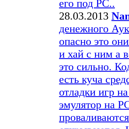
его под РС..
28.03.2013
Nan
денежного Ау
опасно это они
и хай с ним а
это сильно. Ко
есть куча сре
отладки игр н
эмулятор на PC
проваливаются 