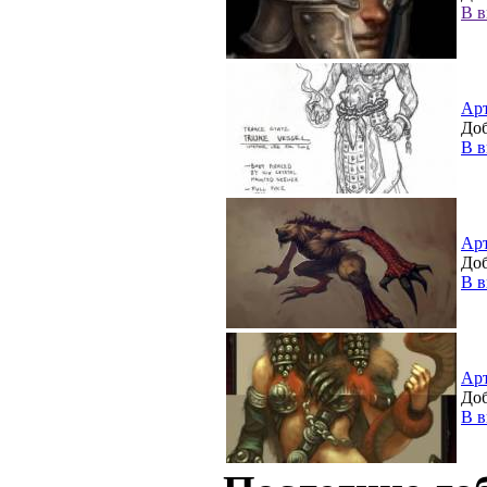
В в
Ар
Доб
В в
Ар
Доб
В в
Ар
Доб
В в