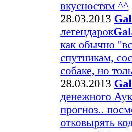
вкусностям ^^
28.03.2013
Gal
легендарок
Gal
как обычно "в
спутникам, сос
собаке, но толь
28.03.2013
Gal
денежного Ау
прогноз.. посм
отковырять ко