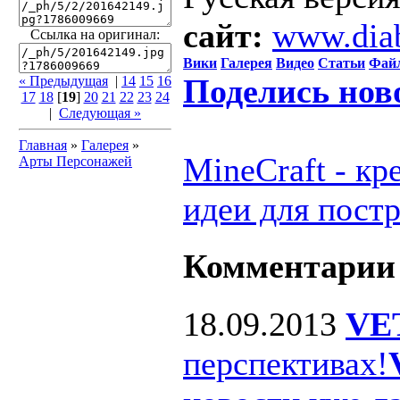
сайт:
www.dia
Ссылка на оригинал:
Вики
Галерея
Видео
Статьи
Фай
Поделись нов
« Предыдущая
|
14
15
16
17
18
[
19
]
20
21
22
23
24
|
Следующая »
Главная
»
Галерея
»
MineCraft - к
Арты Персонажей
идеи для пост
Комментарии
18.09.2013
VE
перспективах!