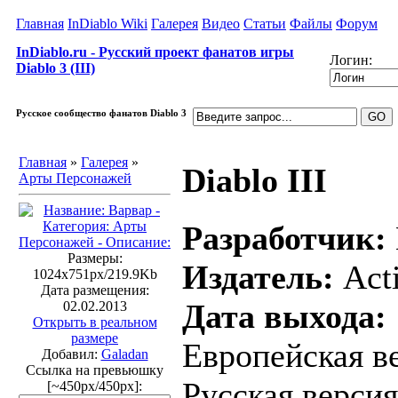
Главная
InDiablo Wiki
Галерея
Видео
Статьи
Файлы
Форум
InDiablo.ru - Русский проект фанатов игры
Логин:
Diablo 3 (III)
Русское сообщество фанатов Diablo 3
Главная
»
Галерея
»
Diablo III
Арты Персонажей
Разработчик:
Размеры:
Издатель:
Acti
1024x751px/219.9Kb
Дата размещения:
Дата выхода:
02.02.2013
Открыть в реальном
размере
Европейская ве
Добавил:
Galadan
Ссылка на превьюшку
Русская версия
[~450px/450px]: