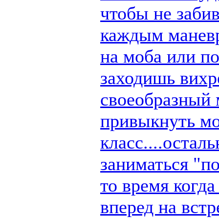
чтобы не заби
каждым маневр
на моба или п
заходишь вихре
своеобразный 
привыкнуть мо
класс....остал
заниматься "по
то время когд
вперед на вст