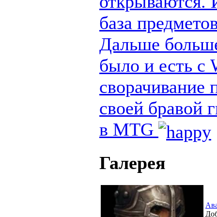
открываются. И
база предметов
Дальше больше
было и есть с
сворачивание п
своей бравой 
в MTG
Галерея
Ав
Доб