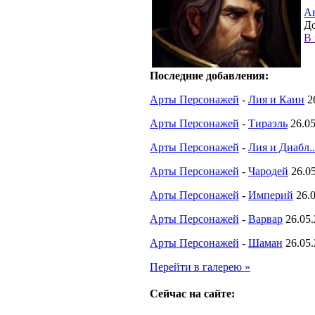
А
До
В 
Последние добавления:
Арты Персонажей
-
Лия и Каин
2
Арты Персонажей
-
Тираэль
26.0
Арты Персонажей
-
Лия и Диабл..
Арты Персонажей
-
Чародей
26.0
Арты Персонажей
-
Империй
26.
Арты Персонажей
-
Варвар
26.05
Арты Персонажей
-
Шаман
26.05
Перейти в галерею »
Сейчас на сайте: