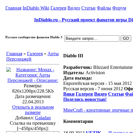
Главная
InDiablo Wiki
Галерея
Видео
Статьи
Файлы
Форум
InDiablo.ru - Русский проект фанатов игры Dia
Русское сообщество фанатов Diablo 3
Главная
»
Галерея
»
Арты
Diablo III
Персонажей
Разработчик:
Blizzard Entertainme
Издатель:
Activision
Дата выхода:
Европейская версия - 15 мая 2012
Размеры:
Русская версия - 7 июня 2012
Офи
826x1200px/228.5Kb
Вики
Галерея
Видео
Статьи
Фа
Дата размещения:
Поделись новостью!
22.04.2013
Открыть в реальном
MineCraft - креативные эпичные 
размере
Добавил:
Galadan
Комментарии
Ссылка на превьюшку
[~450px/450px]:
18.09.2013
VETIK
—
И снова о п