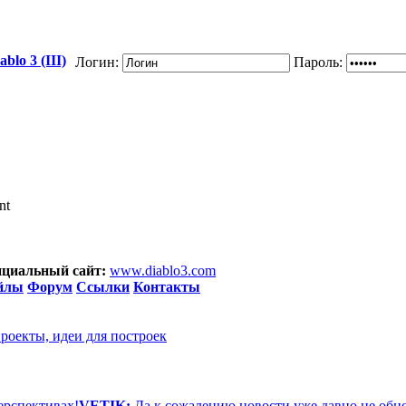
blo 3 (III)
Логин:
Пароль:
nt
циальный сайт:
www.diablo3.com
йлы
Форум
Ссылки
Контакты
проекты, идеи для построек
ерспективах!
VETIK:
Да к сожалению новости уже давно не обн