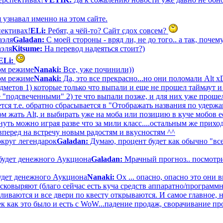
 узнавал именно на этом сайте.
пективах!
ELi:
Ребят, а чёй-то? Сайт сдох совсем?
аэля
Galadan:
С моей стороны - вряд ли, не до того.. а так, почему
аэля
Kitsume:
На перевод надеяться стоит?)
ELi:
вом режиме
Nanaki:
Все, уже починили))
вом режиме
Nanaki:
Да, это все прекрасно...но они поломали Alt 
дметов 1) которые только что выпали и еще не прошел таймаут и
е "подсвеченными" 2) те что выпали позже, и для них уже прошел
тся т.е. обратно сбрасывается в "Отображать названия по удерж
 жать Alt, и выбирать уже на моба или позицию в куче мобов ес
ть можно играя разве что за мили класс....остальным же приход
вперед на встречу новым радостям и вкусностям ^^
круг легендарок
Galadan:
Думаю, процент будет как обычно "все
будет денежного Аукциона
Galadan:
Мрачный прогноз.. посмотри
удет денежного Аукциона
Nanaki:
Ох ... опасно, опасно это они 
асковыряют (благо сейчас есть куча средств аппаратно/программ
аливаются и все двери по квесту открываются. И самое главное, 
к как это было и есть с WoW...падение продаж, сворачивание пр