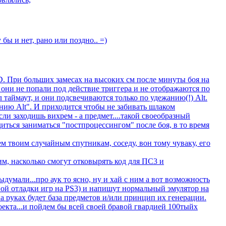
 бы и нет, рано или поздно.. =)
xD. При больших замесах на высоких см после минуты боя на
 они не попали под действие триггера и не отображаются по
 таймаут, и они подсвечиваются только по удежанию(!) Alt.
анию Alt". И приходится чтобы не забивать шлаком
ли заходишь вихрем - а предмет....такой своеобразный
иться заниматься "постпроцессингом" после боя, в то время
м твоим случайным спутникам, соседу, вон тому чуваку, его
м, насколько смогут отковырять код для ПС3 и
выдумали...про аук то ясно, ну и хай с ним а вот возможность
ной отладки игр на PS3) и напишут нормальный эмулятор на
на руках будет база предметов и/или принцип их генерации.
оекта...и пойдем бы всей своей бравой гвардией 100тыйх