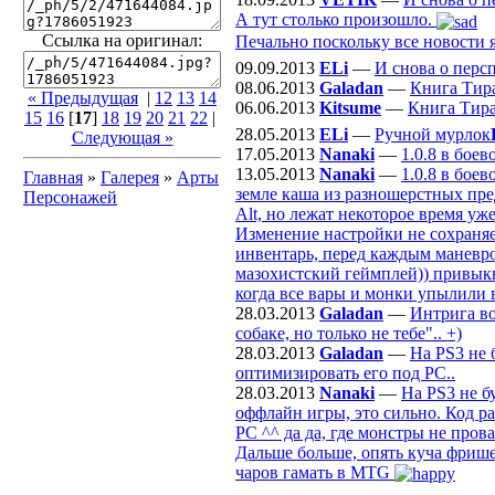
А тут столько произошло.
Ссылка на оригинал:
Печально поскольку все новости я
09.09.2013
ELi
—
И снова о перс
08.06.2013
Galadan
—
Книга Тир
« Предыдущая
|
12
13
14
06.06.2013
Kitsume
—
Книга Тир
15
16
[
17
]
18
19
20
21
22
|
28.05.2013
ELi
—
Ручной мурлок
Следующая »
17.05.2013
Nanaki
—
1.0.8 в бое
13.05.2013
Nanaki
—
1.0.8 в бое
Главная
»
Галерея
»
Арты
земле каша из разношерстных пре
Персонажей
Alt, но лежат некоторое время уж
Изменение настройки не сохраняе
инвентарь, перед каждым маневром
мазохистский геймплей)) привыкну
когда все вары и монки упылили 
28.03.2013
Galadan
—
Интрига во
собаке, но только не тебе".. +)
28.03.2013
Galadan
—
На PS3 не 
оптимизировать его под РС..
28.03.2013
Nanaki
—
На PS3 не б
оффлайн игры, это сильно. Код р
PC ^^ да да, где монстры не пров
Дальше больше, опять куча фрише
чаров гамать в MTG