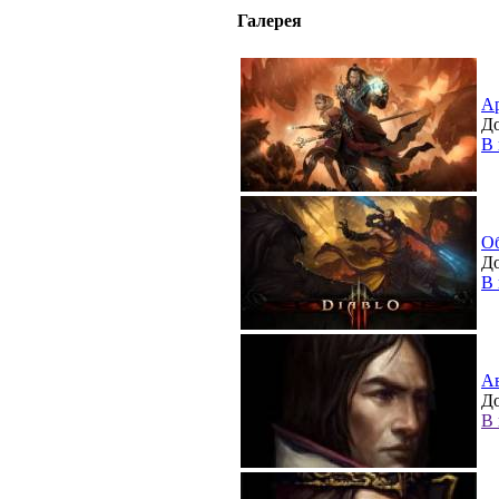
Галерея
А
До
В 
О
До
В 
А
До
В 