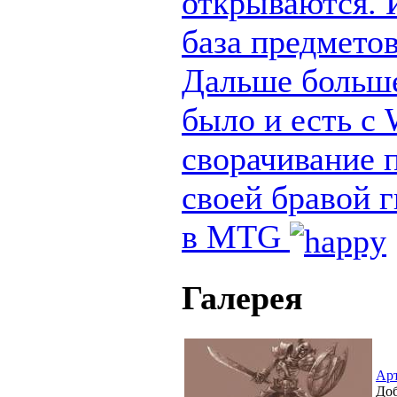
открываются. И
база предметов
Дальше больше
было и есть с
сворачивание п
своей бравой 
в MTG
Галерея
Ар
Доб