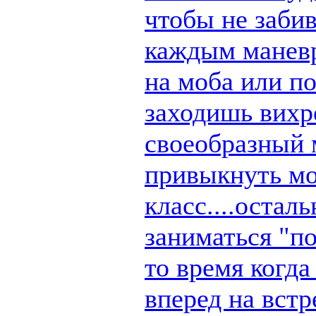
чтобы не заби
каждым маневр
на моба или п
заходишь вихре
своеобразный 
привыкнуть мо
класс....остал
заниматься "по
то время когд
вперед на вст