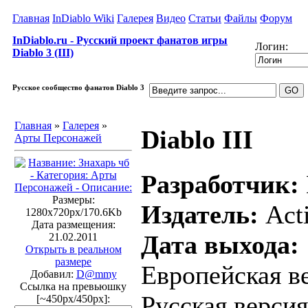
Главная
InDiablo Wiki
Галерея
Видео
Статьи
Файлы
Форум
InDiablo.ru - Русский проект фанатов игры
Логин:
Diablo 3 (III)
Русское сообщество фанатов Diablo 3
Главная
»
Галерея
»
Diablo III
Арты Персонажей
Разработчик:
Размеры:
Издатель:
Acti
1280x720px/170.6Kb
Дата размещения:
Дата выхода:
21.02.2011
Открыть в реальном
размере
Европейская ве
Добавил:
D@mmy
Ссылка на превьюшку
Русская версия
[~450px/450px]: