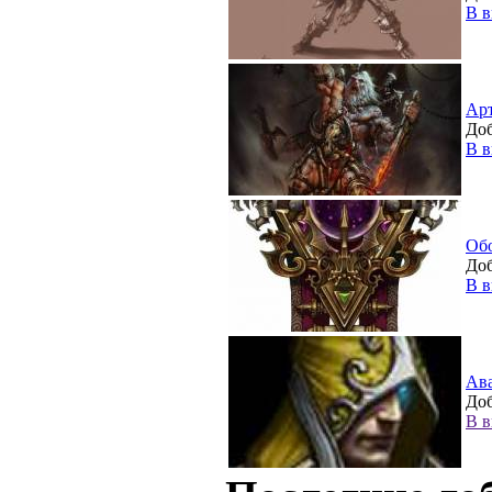
В в
Ар
Доб
В в
Об
Доб
В в
Ав
Доб
В в