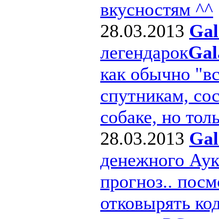
вкусностям ^^
28.03.2013
Gal
легендарок
Gal
как обычно "в
спутникам, сос
собаке, но толь
28.03.2013
Gal
денежного Ау
прогноз.. посм
отковырять ко