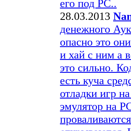
его под РС..
28.03.2013
Nan
денежного Ау
опасно это они
и хай с ним а
это сильно. Ко
есть куча сре
отладки игр н
эмулятор на PC
проваливаются 