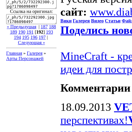
сайт:
www.dia
Ссылка на оригинал:
Вики
Галерея
Видео
Статьи
Фай
Поделись нов
« Предыдущая
|
187
188
189
190
191
[
192
]
193
194
195
196
197
|
Следующая »
MineCraft - к
Главная
»
Галерея
»
Арты Персонажей
идеи для пост
Комментарии
18.09.2013
VE
перспективах!