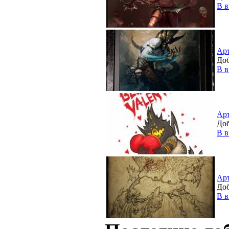
В в
Ар
Доб
В в
Ар
Доб
В в
Ар
Доб
В в