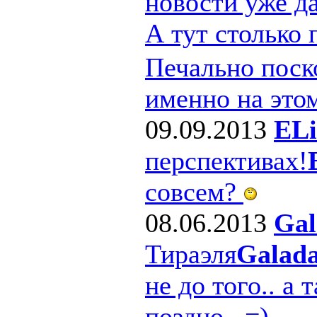
новости уже д
А тут столько
Печально поско
именно на этом
09.09.2013
ELi
перспективах!
совсем?
08.06.2013
Gal
Тираэля
Galad
не до того.. а 
поздно.. =)