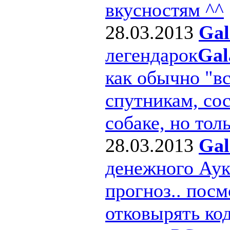
вкусностям ^^
28.03.2013
Gal
легендарок
Gal
как обычно "в
спутникам, сос
собаке, но толь
28.03.2013
Gal
денежного Ау
прогноз.. посм
отковырять ко