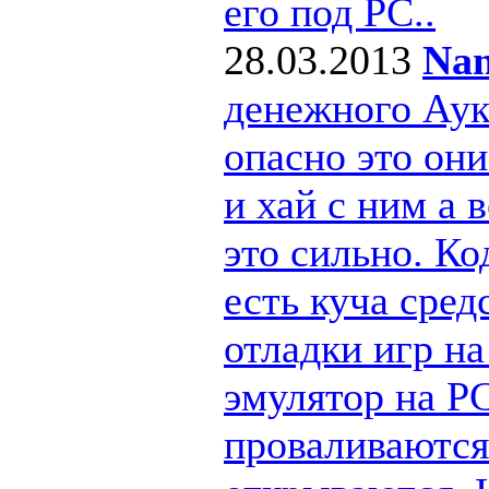
его под РС..
28.03.2013
Nan
денежного Ау
опасно это они
и хай с ним а
это сильно. Ко
есть куча сре
отладки игр н
эмулятор на PC
проваливаются 