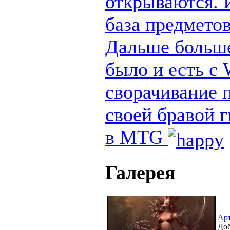
открываются. И
база предметов
Дальше больше
было и есть с
сворачивание п
своей бравой 
в MTG
Галерея
Ар
Доб