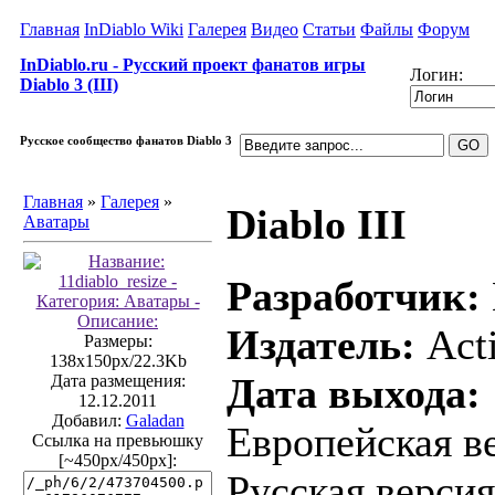
Главная
InDiablo Wiki
Галерея
Видео
Статьи
Файлы
Форум
InDiablo.ru - Русский проект фанатов игры
Логин:
Diablo 3 (III)
Русское сообщество фанатов Diablo 3
Главная
»
Галерея
»
Diablo III
Аватары
Разработчик:
Издатель:
Acti
Размеры:
138x150px/22.3Kb
Дата выхода:
Дата размещения:
12.12.2011
Добавил:
Galadan
Европейская ве
Ссылка на превьюшку
[~450px/450px]:
Русская версия