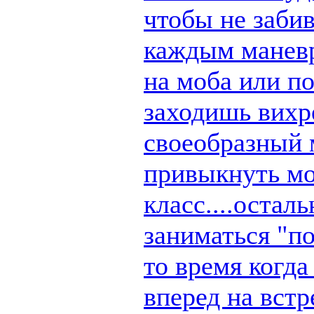
чтобы не заби
каждым маневр
на моба или п
заходишь вихре
своеобразный 
привыкнуть мо
класс....остал
заниматься "по
то время когд
вперед на вст