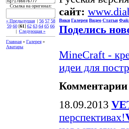
Ссылка на оригинал:
сайт:
www.dia
Вики
Галерея
Видео
Статьи
Фай
« Предыдущая
|
56
57
58
Поделись нов
59
60
[
61
]
62
63
64
65
66
|
Следующая »
Главная
»
Галерея
»
Аватары
MineCraft - к
идеи для пост
Комментарии
18.09.2013
VE
перспективах!