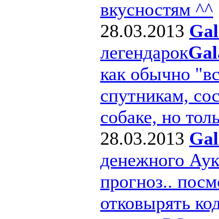
вкусностям ^^
28.03.2013
Gal
легендарок
Gal
как обычно "в
спутникам, сос
собаке, но толь
28.03.2013
Gal
денежного Ау
прогноз.. посм
отковырять ко