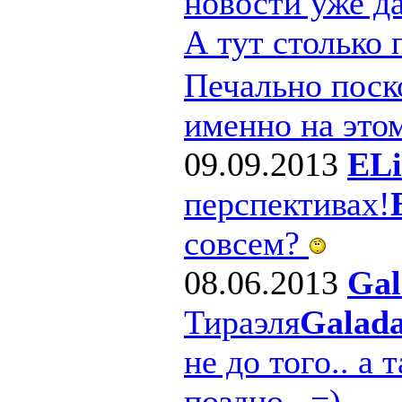
новости уже д
А тут столько
Печально поско
именно на этом
09.09.2013
ELi
перспективах!
совсем?
08.06.2013
Gal
Тираэля
Galad
не до того.. а 
поздно.. =)