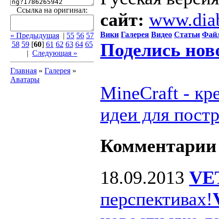
Ссылка на оригинал:
сайт:
www.dia
Вики
Галерея
Видео
Статьи
Фай
« Предыдущая
|
55
56
57
Поделись нов
58
59
[
60
]
61
62
63
64
65
|
Следующая »
Главная
»
Галерея
»
Аватары
MineCraft - к
идеи для пост
Комментарии
18.09.2013
VE
перспективах!