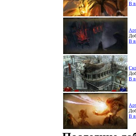
В в
Ар
Доб
В в
Ск
Доб
В в
Ар
Доб
В в