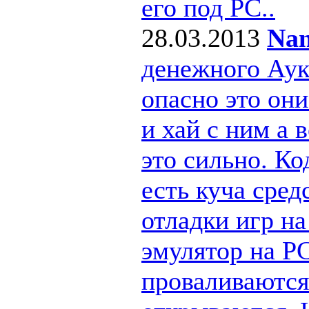
его под РС..
28.03.2013
Nan
денежного Ау
опасно это они
и хай с ним а
это сильно. Ко
есть куча сре
отладки игр н
эмулятор на PC
проваливаются 