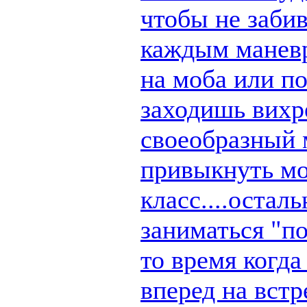
чтобы не заби
каждым маневр
на моба или п
заходишь вихре
своеобразный 
привыкнуть мо
класс....остал
заниматься "по
то время когд
вперед на вст