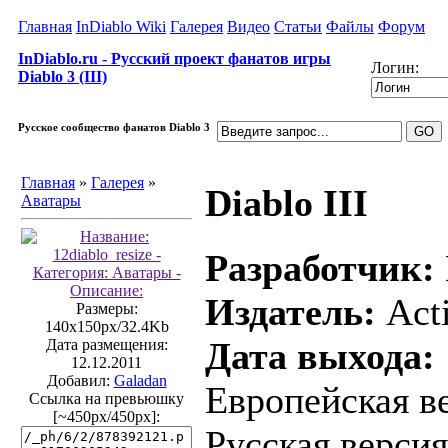
Главная
InDiablo Wiki
Галерея
Видео
Статьи
Файлы
Форум
InDiablo.ru - Русский проект фанатов игры
Логин:
Diablo 3 (III)
Русское сообщество фанатов Diablo 3
Главная
»
Галерея
»
Diablo III
Аватары
Разработчик:
Издатель:
Acti
Размеры:
140x150px/32.4Kb
Дата выхода:
Дата размещения:
12.12.2011
Добавил:
Galadan
Европейская ве
Ссылка на превьюшку
[~450px/450px]:
Русская версия