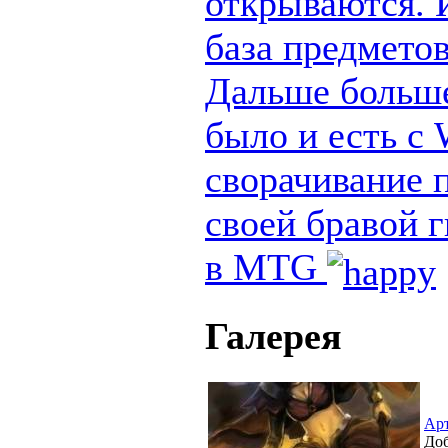
открываются. И
база предметов
Дальше больше
было и есть с
сворачивание п
своей бравой 
в MTG
Галерея
Ар
Доб