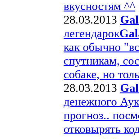
вкусностям ^^
28.03.2013
Gal
легендарок
Gal
как обычно "в
спутникам, сос
собаке, но толь
28.03.2013
Gal
денежного Ау
прогноз.. посм
отковырять ко