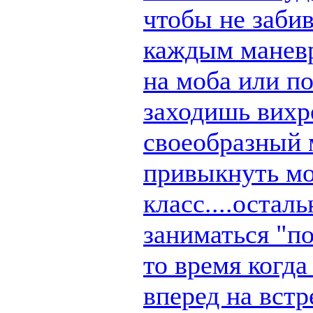
чтобы не заби
каждым маневр
на моба или п
заходишь вихре
своеобразный 
привыкнуть мо
класс....остал
заниматься "по
то время когд
вперед на вст