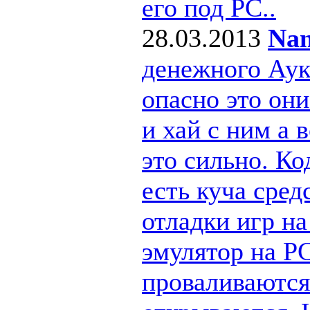
его под РС..
28.03.2013
Nan
денежного Ау
опасно это они
и хай с ним а
это сильно. Ко
есть куча сре
отладки игр н
эмулятор на PC
проваливаются 