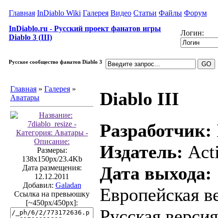
Главная
InDiablo Wiki
Галерея
Видео
Статьи
Файлы
Форум
InDiablo.ru - Русский проект фанатов игры
Логин:
Diablo 3 (III)
Русское сообщество фанатов Diablo 3
Главная
»
Галерея
»
Diablo III
Аватары
Разработчик:
Издатель:
Acti
Размеры:
138x150px/23.4Kb
Дата выхода:
Дата размещения:
12.12.2011
Добавил:
Galadan
Европейская ве
Ссылка на превьюшку
[~450px/450px]:
Русская версия