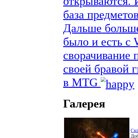
открываются. И
база предметов
Дальше больше
было и есть с
сворачивание п
своей бравой 
в MTG
Галерея
Ск
Доб