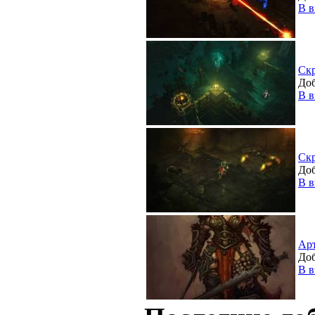
В в
Ск
Доб
В в
Ск
Доб
В в
Ар
Доб
В в