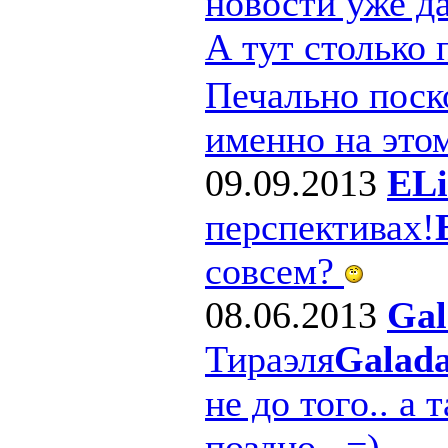
новости уже д
А тут столько
Печально поско
именно на этом
09.09.2013
ELi
перспективах!
совсем?
08.06.2013
Gal
Тираэля
Galad
не до того.. а 
поздно.. =)