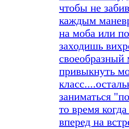
чтобы не заби
каждым маневр
на моба или п
заходишь вихре
своеобразный 
привыкнуть мо
класс....остал
заниматься "по
то время когд
вперед на вст