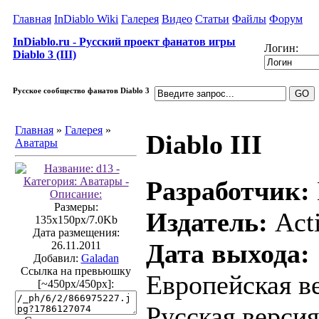
Главная
InDiablo Wiki
Галерея
Видео
Статьи
Файлы
Форум
InDiablo.ru - Русский проект фанатов игры
Логин:
Diablo 3 (III)
Русское сообщество фанатов Diablo 3
Главная
»
Галерея
»
Diablo III
Аватары
Разработчик:
Размеры:
Издатель:
Acti
135x150px/7.0Kb
Дата размещения:
Дата выхода:
26.11.2011
Добавил:
Galadan
Ссылка на превьюшку
Европейская ве
[~450px/450px]:
Русская версия