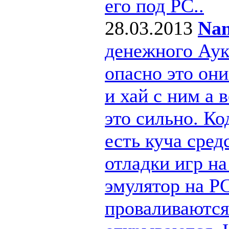
его под РС..
28.03.2013
Nan
денежного Ау
опасно это они
и хай с ним а
это сильно. Ко
есть куча сре
отладки игр н
эмулятор на PC
проваливаются 