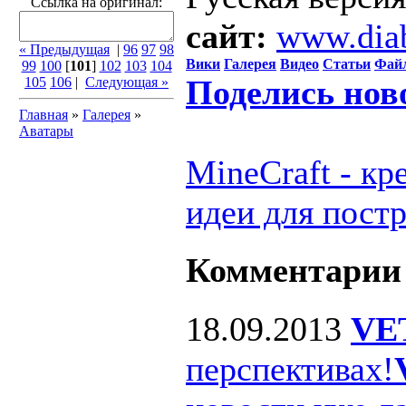
Ссылка на оригинал:
сайт:
www.dia
« Предыдущая
|
96
97
98
Вики
Галерея
Видео
Статьи
Фай
99
100
[
101
]
102
103
104
Поделись нов
105
106
|
Следующая »
Главная
»
Галерея
»
Аватары
MineCraft - к
идеи для пост
Комментарии
18.09.2013
VE
перспективах!