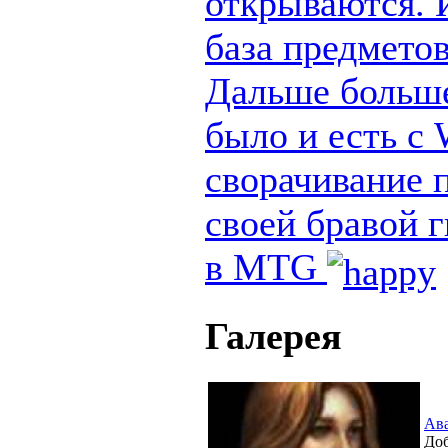
открываются. И
база предметов
Дальше больше
было и есть с
сворачивание п
своей бравой 
в MTG
Галерея
Ав
Доб