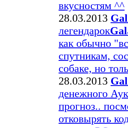
вкусностям ^^
28.03.2013
Gal
легендарок
Gal
как обычно "в
спутникам, сос
собаке, но толь
28.03.2013
Gal
денежного Ау
прогноз.. посм
отковырять ко