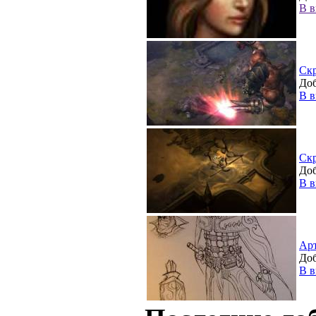
В в
Ск
Доб
В в
Ск
Доб
В в
Ар
Доб
В в