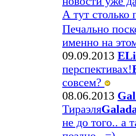
новости уже д
А тут столько
Печально поско
именно на этом
09.09.2013
ELi
перспективах!
совсем?
08.06.2013
Gal
Тираэля
Galad
не до того.. а 
поздно.. =)