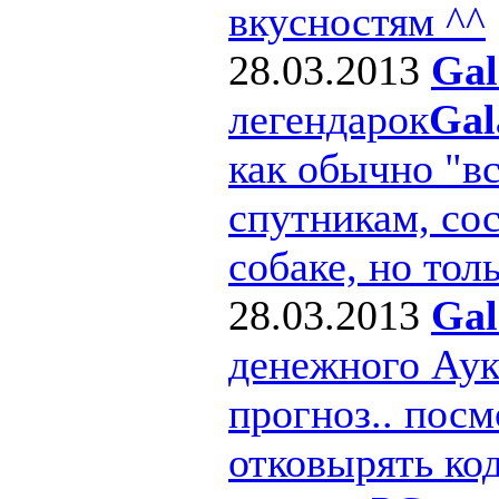
вкусностям ^^
28.03.2013
Gal
легендарок
Gal
как обычно "в
спутникам, сос
собаке, но толь
28.03.2013
Gal
денежного Ау
прогноз.. посм
отковырять ко