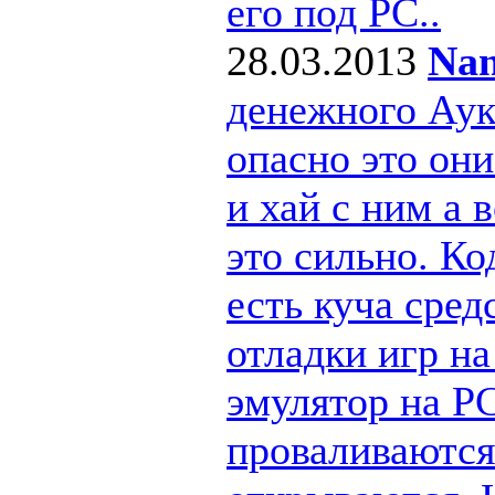
его под РС..
28.03.2013
Nan
денежного Ау
опасно это они
и хай с ним а
это сильно. Ко
есть куча сре
отладки игр н
эмулятор на PC
проваливаются 