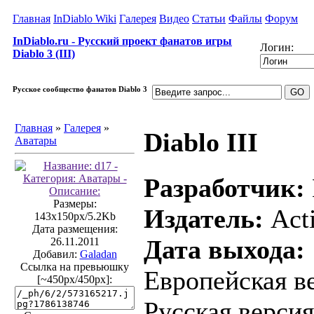
Главная
InDiablo Wiki
Галерея
Видео
Статьи
Файлы
Форум
InDiablo.ru - Русский проект фанатов игры
Логин:
Diablo 3 (III)
Русское сообщество фанатов Diablo 3
Главная
»
Галерея
»
Diablo III
Аватары
Разработчик:
Размеры:
Издатель:
Acti
143x150px/5.2Kb
Дата размещения:
Дата выхода:
26.11.2011
Добавил:
Galadan
Ссылка на превьюшку
Европейская ве
[~450px/450px]:
Русская версия