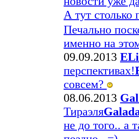
новости уже д
А тут столько
Печально поско
именно на этом
09.09.2013
ELi
перспективах!
совсем?
08.06.2013
Gal
Тираэля
Galad
не до того.. а 
поздно.. =)