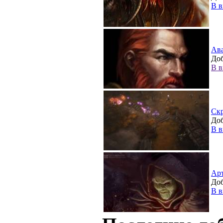
В в
Ав
Доб
В в
Ск
Доб
В в
Ар
Доб
В в