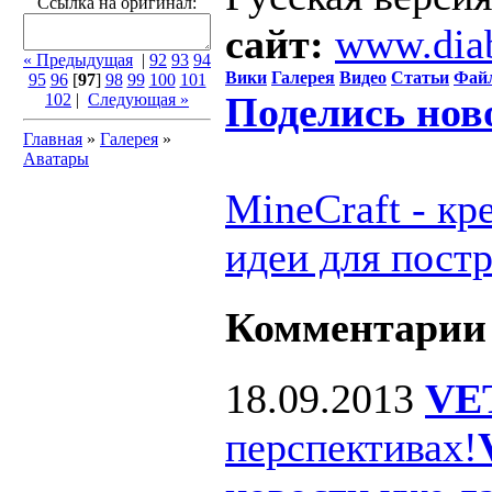
Ссылка на оригинал:
сайт:
www.dia
« Предыдущая
|
92
93
94
Вики
Галерея
Видео
Статьи
Фай
95
96
[
97
]
98
99
100
101
Поделись нов
102
|
Следующая »
Главная
»
Галерея
»
Аватары
MineCraft - к
идеи для пост
Комментарии
18.09.2013
VE
перспективах!