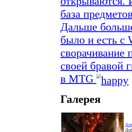
открываются. И
база предметов
Дальше больше
было и есть с
сворачивание п
своей бравой 
в MTG
Галерея
Ар
Доб