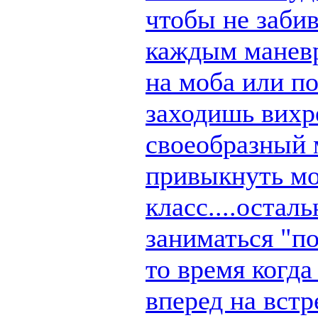
чтобы не заби
каждым маневр
на моба или п
заходишь вихре
своеобразный 
привыкнуть мо
класс....остал
заниматься "по
то время когд
вперед на вст