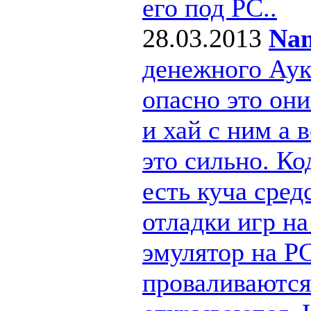
его под РС..
28.03.2013
Nan
денежного Ау
опасно это они
и хай с ним а
это сильно. Ко
есть куча сре
отладки игр н
эмулятор на PC
проваливаются 