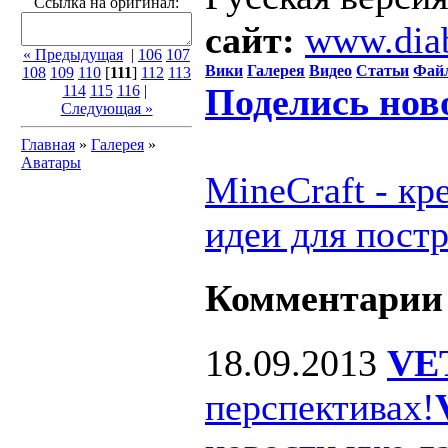
Ссылка на оригинал:
сайт:
www.dia
« Предыдущая
|
106
107
Вики
Галерея
Видео
Статьи
Фай
108
109
110
[
111
]
112
113
Поделись нов
114
115
116
|
Следующая »
Главная
»
Галерея
»
Аватары
MineCraft - к
идеи для пост
Комментарии
18.09.2013
VE
перспективах!