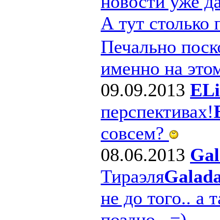
новости уже д
А тут столько
Печально поско
именно на этом
09.09.2013
ELi
перспективах!
совсем?
08.06.2013
Gal
Тираэля
Galad
не до того.. а 
поздно.. =)