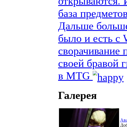
открываются. И
база предметов
Дальше больше
было и есть с
сворачивание п
своей бравой 
в MTG
Галерея
Ав
Доб