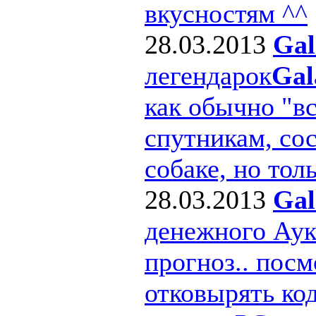
вкусностям ^^
28.03.2013
Gal
легендарок
Gal
как обычно "в
спутникам, сос
собаке, но толь
28.03.2013
Gal
денежного Ау
прогноз.. посм
отковырять ко