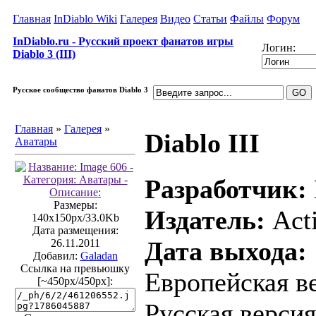
Главная
InDiablo Wiki
Галерея
Видео
Статьи
Файлы
Форум
InDiablo.ru - Русский проект фанатов игры
Логин:
Diablo 3 (III)
Русское сообщество фанатов Diablo 3
Главная
»
Галерея
»
Diablo III
Аватары
Разработчик:
Размеры:
Издатель:
Acti
140x150px/33.0Kb
Дата размещения:
Дата выхода:
26.11.2011
Добавил:
Galadan
Ссылка на превьюшку
Европейская ве
[~450px/450px]:
Русская версия