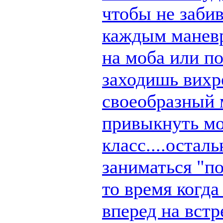
чтобы не заби
каждым маневр
на моба или п
заходишь вихре
своеобразный 
привыкнуть мо
класс....остал
заниматься "по
то время когд
вперед на вст