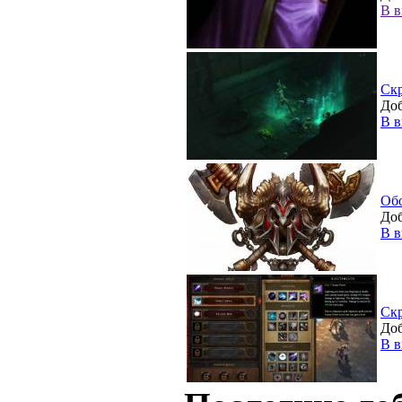
В в
Ск
Доб
В в
Об
Доб
В в
Ск
Доб
В в