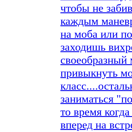
чтобы не заби
каждым маневр
на моба или п
заходишь вихре
своеобразный 
привыкнуть мо
класс....остал
заниматься "по
то время когд
вперед на вст