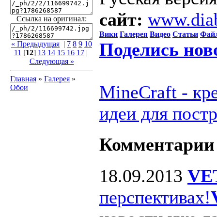
сайт:
www.dia
Ссылка на оригинал:
Вики
Галерея
Видео
Статьи
Фай
Поделись нов
« Предыдущая
|
7
8
9
10
11
[
12
]
13
14
15
16
17
|
Следующая »
Главная
»
Галерея
»
MineCraft - к
Обои
идеи для пост
Комментарии
18.09.2013
VE
перспективах!