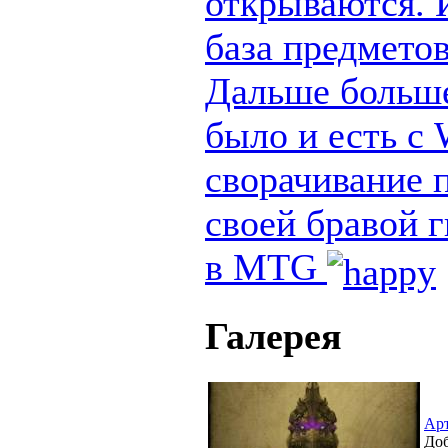
открываются. И
база предметов
Дальше больше
было и есть с
сворачивание п
своей бравой 
в MTG
Галерея
Ар
Доб