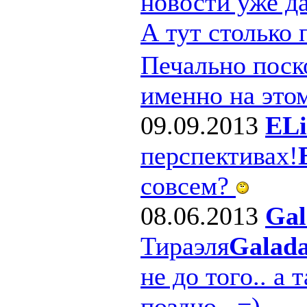
новости уже д
А тут столько
Печально поско
именно на этом
09.09.2013
ELi
перспективах!
совсем?
08.06.2013
Gal
Тираэля
Galad
не до того.. а 
поздно.. =)