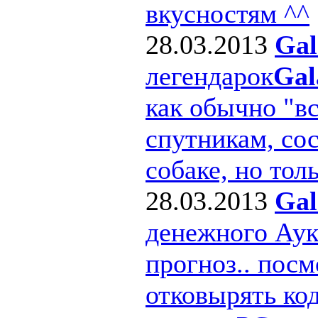
вкусностям ^^
28.03.2013
Gal
легендарок
Gal
как обычно "в
спутникам, сос
собаке, но толь
28.03.2013
Gal
денежного Ау
прогноз.. посм
отковырять ко