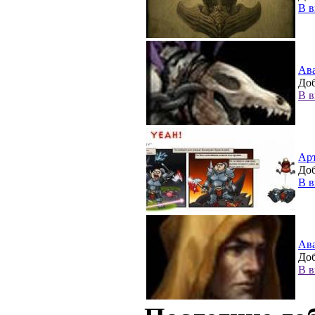
В в
Ав
Доб
В в
Ар
Доб
В в
Ав
Доб
В в