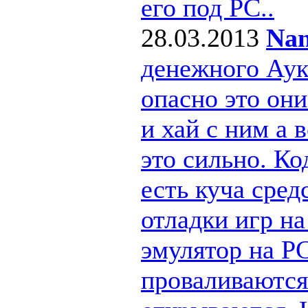
его под РС..
28.03.2013
Nan
денежного Ау
опасно это они
и хай с ним а
это сильно. Ко
есть куча сре
отладки игр н
эмулятор на PC
проваливаются 