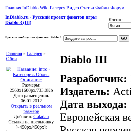
Главная
InDiablo Wiki
Галерея
Видео
Статьи
Файлы
Форум
InDiablo.ru - Русский проект фанатов игры
Логин:
Diablo 3 (III)
Русское сообщество фанатов Diablo 3
Главная
»
Галерея
»
Diablo III
Обои
Разработчик:
Размеры:
Издатель:
Acti
2560x1600px/733.0Kb
Дата размещения:
Дата выхода:
06.01.2012
Открыть в реальном
размере
Европейская ве
Добавил:
Galadan
Ссылка на превьюшку
Русская версия
[~450px/450px]: