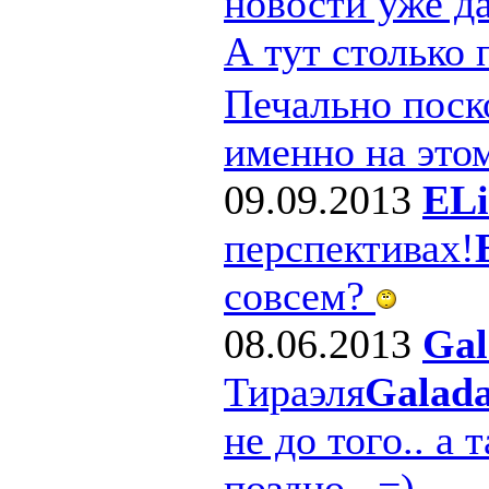
новости уже д
А тут столько
Печально поско
именно на этом
09.09.2013
ELi
перспективах!
совсем?
08.06.2013
Gal
Тираэля
Galad
не до того.. а 
поздно.. =)