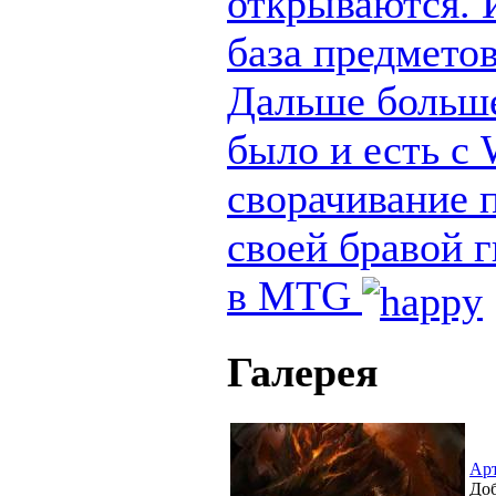
открываются. И
база предметов
Дальше больше
было и есть с
сворачивание п
своей бравой 
в MTG
Галерея
Ар
Доб