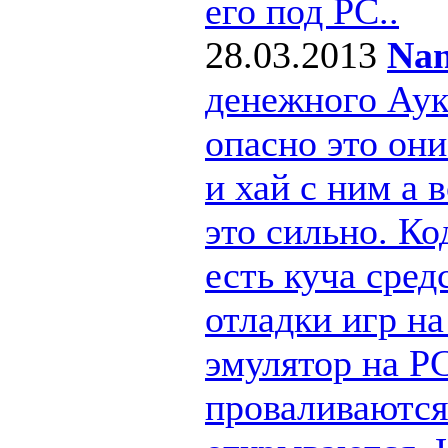
его под РС..
28.03.2013
Nan
денежного Ау
опасно это они
и хай с ним а
это сильно. Ко
есть куча сре
отладки игр н
эмулятор на PC
проваливаются 