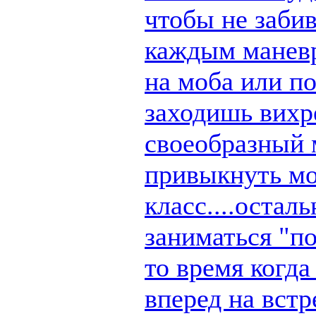
чтобы не заби
каждым маневр
на моба или п
заходишь вихре
своеобразный 
привыкнуть мо
класс....остал
заниматься "по
то время когд
вперед на вст