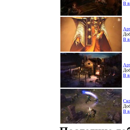
В в
Ар
Доб
В в
Ар
Доб
В в
Ск
Доб
В в