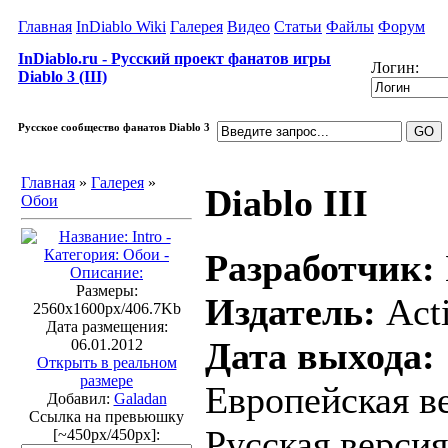
Главная
InDiablo Wiki
Галерея
Видео
Статьи
Файлы
Форум
InDiablo.ru - Русский проект фанатов игры
Логин:
Diablo 3 (III)
Русское сообщество фанатов Diablo 3
Главная
»
Галерея
»
Diablo III
Обои
Разработчик:
Размеры:
Издатель:
Acti
2560x1600px/406.7Kb
Дата размещения:
Дата выхода:
06.01.2012
Открыть в реальном
размере
Европейская ве
Добавил:
Galadan
Ссылка на превьюшку
Русская версия
[~450px/450px]: