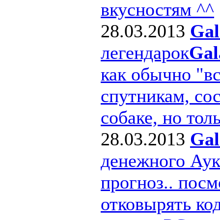
вкусностям ^^
28.03.2013
Gal
легендарок
Gal
как обычно "в
спутникам, сос
собаке, но толь
28.03.2013
Gal
денежного Ау
прогноз.. посм
отковырять ко