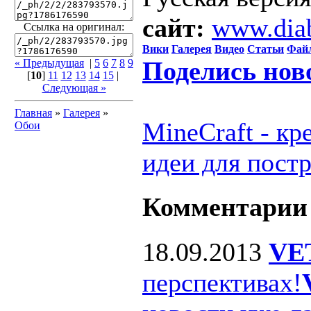
сайт:
www.dia
Ссылка на оригинал:
Вики
Галерея
Видео
Статьи
Фай
Поделись нов
« Предыдущая
|
5
6
7
8
9
[
10
]
11
12
13
14
15
|
Следующая »
Главная
»
Галерея
»
MineCraft - к
Обои
идеи для пост
Комментарии
18.09.2013
VE
перспективах!