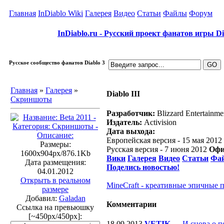
Главная
InDiablo Wiki
Галерея
Видео
Статьи
Файлы
Форум
InDiablo.ru - Русский проект фанатов игры Dia
Русское сообщество фанатов Diablo 3
Главная
»
Галерея
»
Diablo III
Скриншоты
Разработчик:
Blizzard Entertainme
Издатель:
Activision
Дата выхода:
Европейская версия - 15 мая 2012
Размеры:
Русская версия - 7 июня 2012
Офи
1600x904px/876.1Kb
Вики
Галерея
Видео
Статьи
Фа
Дата размещения:
Поделись новостью!
04.01.2012
Открыть в реальном
MineCraft - креативные эпичные 
размере
Добавил:
Galadan
Комментарии
Ссылка на превьюшку
[~450px/450px]:
18.09.2013
VETIK
—
И снова о п