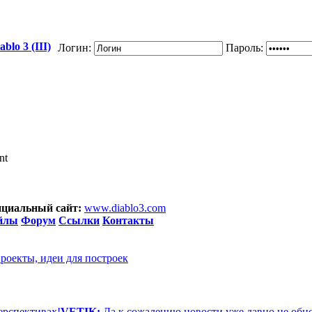
blo 3 (III)
Логин:
Пароль:
nt
циальный сайт:
www.diablo3.com
йлы
Форум
Ссылки
Контакты
проекты, идеи для построек
ерспективах!
VETIK:
Да к сожалению новости уже давно не обн