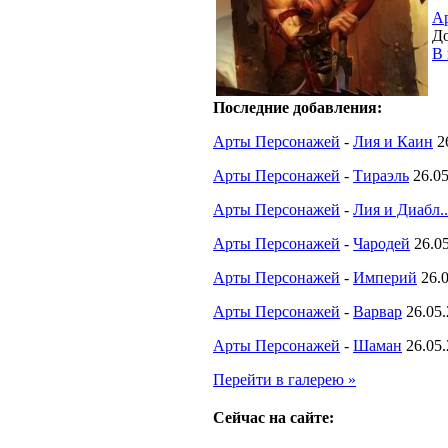
А
До
В 
Последние добавления:
Арты Персонажей
-
Лия и Каин
2
Арты Персонажей
-
Тираэль
26.0
Арты Персонажей
-
Лия и Диабл..
Арты Персонажей
-
Чародей
26.0
Арты Персонажей
-
Империй
26.
Арты Персонажей
-
Варвар
26.05
Арты Персонажей
-
Шаман
26.05
Перейти в галерею »
Сейчас на сайте: