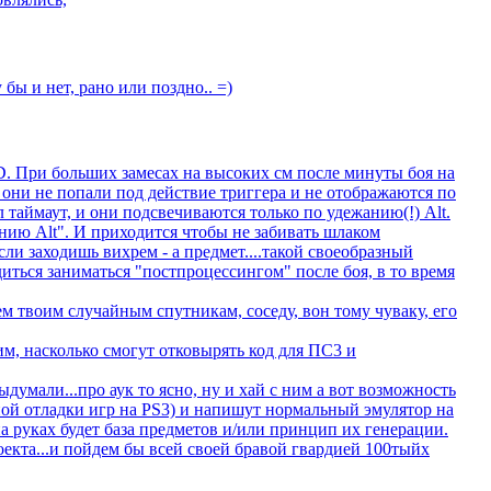
 бы и нет, рано или поздно.. =)
xD. При больших замесах на высоких см после минуты боя на
 они не попали под действие триггера и не отображаются по
 таймаут, и они подсвечиваются только по удежанию(!) Alt.
анию Alt". И приходится чтобы не забивать шлаком
ли заходишь вихрем - а предмет....такой своеобразный
иться заниматься "постпроцессингом" после боя, в то время
м твоим случайным спутникам, соседу, вон тому чуваку, его
м, насколько смогут отковырять код для ПС3 и
выдумали...про аук то ясно, ну и хай с ним а вот возможность
ной отладки игр на PS3) и напишут нормальный эмулятор на
на руках будет база предметов и/или принцип их генерации.
оекта...и пойдем бы всей своей бравой гвардией 100тыйх