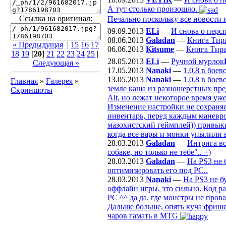
А тут столько произошло.
Ссылка на оригинал:
Печально поскольку все новости я
09.09.2013
ELi
—
И снова о перс
08.06.2013
Galadan
—
Книга Тир
« Предыдущая
|
15
16
17
06.06.2013
Kitsume
—
Книга Тир
18
19
[
20
]
21
22
23
24
25
|
28.05.2013
ELi
—
Ручной мурлок
Следующая »
17.05.2013
Nanaki
—
1.0.8 в бое
13.05.2013
Nanaki
—
1.0.8 в бое
Главная
»
Галерея
»
земле каша из разношерстных пре
Скриншоты
Alt, но лежат некоторое время уж
Изменение настройки не сохраняе
инвентарь, перед каждым маневром
мазохистский геймплей)) привыкну
когда все вары и монки упылили 
28.03.2013
Galadan
—
Интрига во
собаке, но только не тебе".. +)
28.03.2013
Galadan
—
На PS3 не 
оптимизировать его под РС..
28.03.2013
Nanaki
—
На PS3 не б
оффлайн игры, это сильно. Код р
PC ^^ да да, где монстры не пров
Дальше больше, опять куча фрише
чаров гамать в MTG