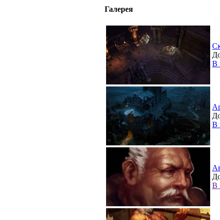
Галерея
С
До
В 
А
До
В 
А
До
В 