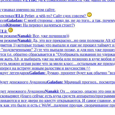
 узнавал именно на этом сайте.
пективах!
ELi:
Ребят, а чёй-то? Сайт сдох совсем?
аэля
Galadan:
С моей стороны - вряд ли, не до того.. а так, почему
аэля
Kitsume:
На перевод надеяться стоит?)
ELi:
вом режиме
Nanaki:
Все, уже починили))
вом режиме
Nanaki:
Да, это все прекрасно...но они поломали Alt 
дметов 1) которые только что выпали и еще не прошел таймаут и
е "подсвеченными" 2) те что выпали позже, и для них уже прошел
тся т.е. обратно сбрасывается в "Отображать названия по удерж
 жать Alt, и выбирать уже на моба или позицию в куче мобов ес
ть можно играя разве что за мили класс....остальным же приход
вперед на встречу новым радостям и вкусностям ^^
круг легендарок
Galadan:
Думаю, процент будет как обычно "все
будет денежного Аукциона
Galadan:
Мрачный прогноз.. посмотри
удет денежного Аукциона
Nanaki:
Ох ... опасно, опасно это они 
асковыряют (благо сейчас есть куча средств аппаратно/программ
аливаются и все двери по квесту открываются. И самое главное, 
к как это было и есть с WoW...падение продаж, сворачивание пр