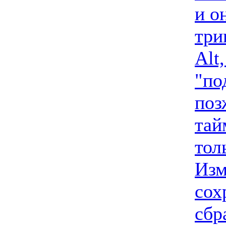
и о
три
Alt
"по
поз
тай
тол
Изм
сох
сбр