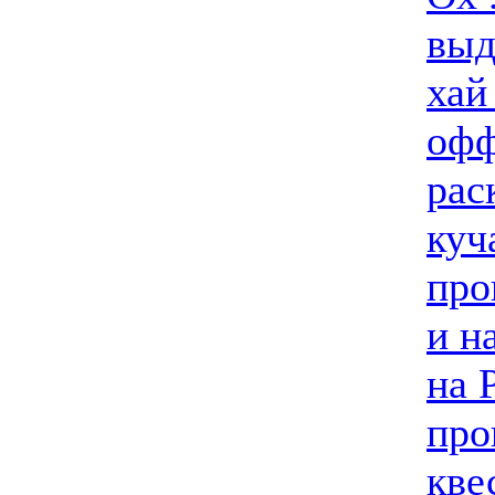
выд
хай
офф
рас
куч
про
и н
на 
про
кве