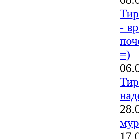
Тир
- вр
поч
=)
06.
Тир
над
28.
мур
17.