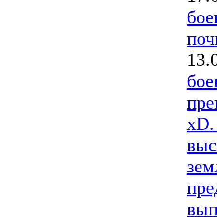
бое
поч
13.
бое
пре
xD.
выс
зем
пре
вып