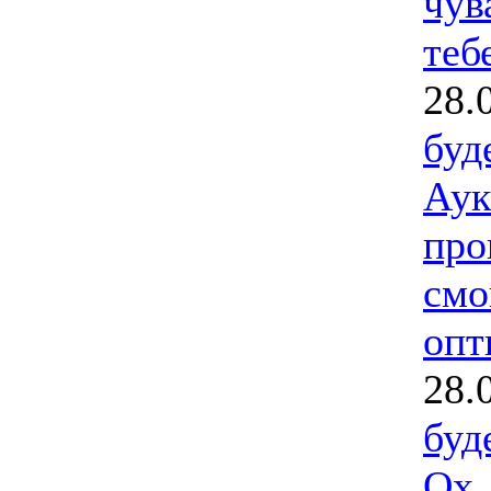
чув
тебе
28.
буд
Аук
про
смо
опт
28.
буд
Ох 