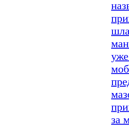
наз
при
шла
ман
уже
моб
пре
маз
при
за 