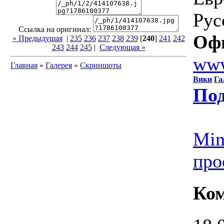
Рус
Ссылка на оригинал:
Оф
« Предыдущая
|
235
236
237
238
239
[
240
]
241
242
243
244
245
|
Следующая »
www
Главная
»
Галерея
»
Скриншоты
Вики
Га
Под
Min
про
Ко