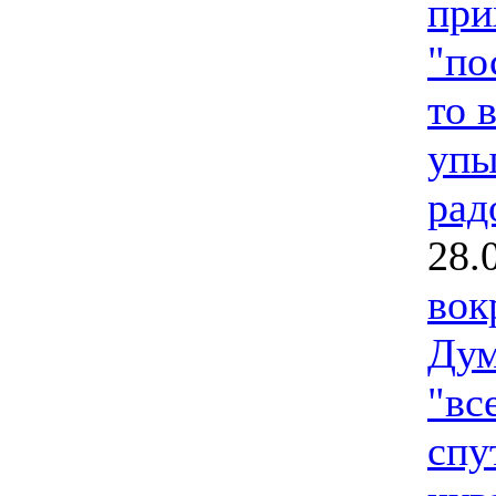
при
"по
то 
упы
рад
28.
вок
Дум
"вс
спу