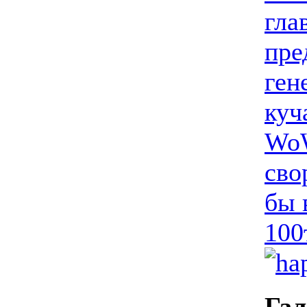
гла
пре
ген
куч
WoW
сво
бы 
100
Гал