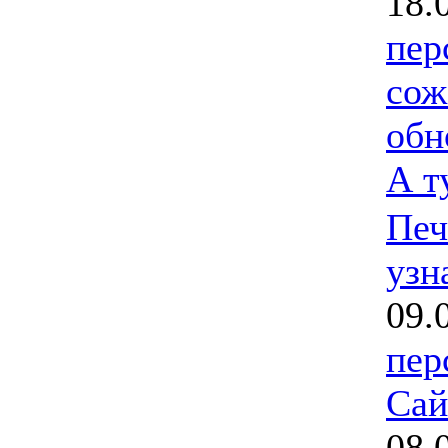
18.
пер
сож
обн
А т
Печ
узн
09.
пер
Сай
08.