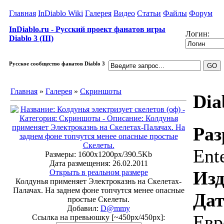
Главная
InDiablo Wiki
Галерея
Видео
Статьи
Файлы
Форум
InDiablo.ru - Русский проект фанатов игры
Логин:
Diablo 3 (III)
Русское сообщество фанатов Diablo 3
Главная
»
Галерея
»
Скриншоты
Dia
Раз
Ent
Размеры: 1600x1200px/390.5Kb
Дата размещения: 26.02.2011
Изд
Открыть в реальном размере
Колдунья применяет Электроказнь на Скелетах-
Палачах. На заднем фоне топчутся менее опасные
Дат
простые Скелеты.
Добавил:
D@mmy
Евр
Ссылка на превьюшку [~450px/450px]: