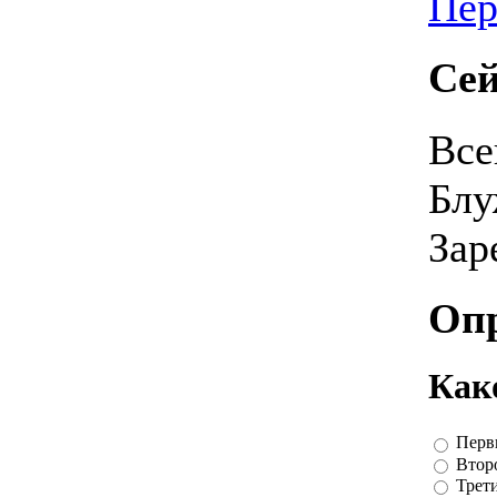
Пер
Сей
Все
Блу
Зар
Оп
Как
Перв
Втор
Трет