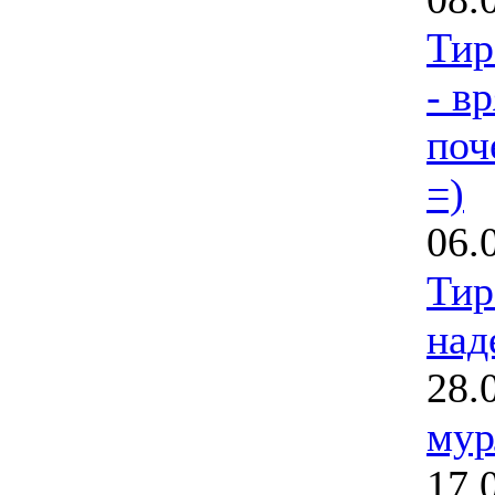
Тир
- вр
поч
=)
06.
Тир
над
28.
мур
17.