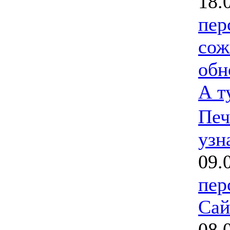
18.
пер
сож
обн
А т
Печ
узн
09.
пер
Сай
08.