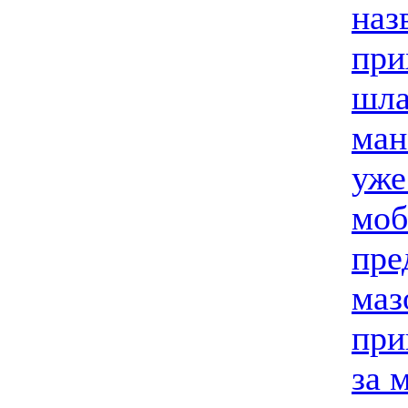
наз
при
шла
ман
уже
моб
пре
маз
при
за 