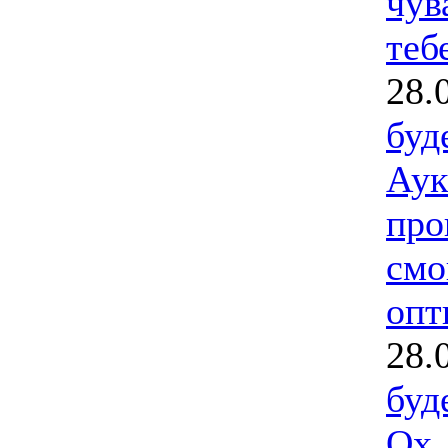
чув
тебе
28.
буд
Аук
про
смо
опт
28.
буд
Ох 