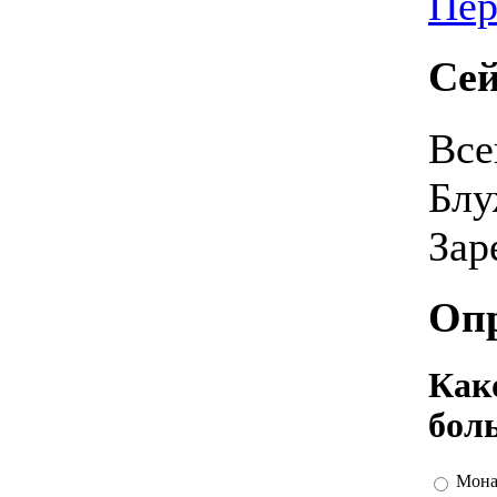
Пер
Сей
Все
Блу
Зар
Оп
Како
бол
Мона