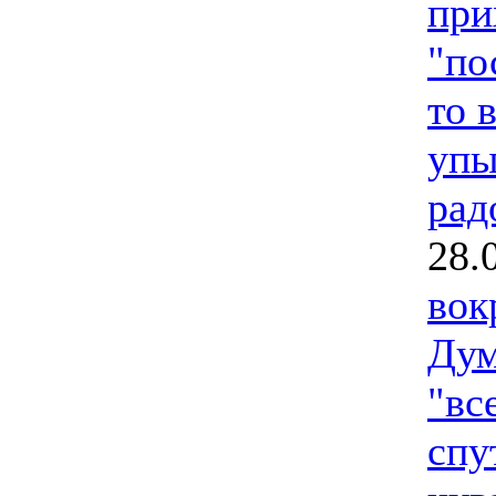
при
"по
то 
упы
рад
28.
вок
Дум
"вс
спу