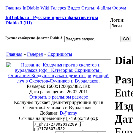
Главная
InDiablo Wiki
Галерея
Видео
Статьи
Файлы
Форум
InDiablo.ru - Русский проект фанатов игры
Логин:
Diablo 3 (III)
Русское сообщество фанатов Diablo 3
Главная
»
Галерея
»
Скриншоты
Dia
Раз
Размеры: 1600x1200px/382.1Kb
Ent
Дата размещения: 26.02.2011
Открыть в реальном размере
Изд
Колдунья пускает дезинтегрирующий луч в
Скелетов-Лучников и Вурдалаков.
Добавил:
D@mmy
Дат
Ссылка на превьюшку [~450px/450px]:
Евр