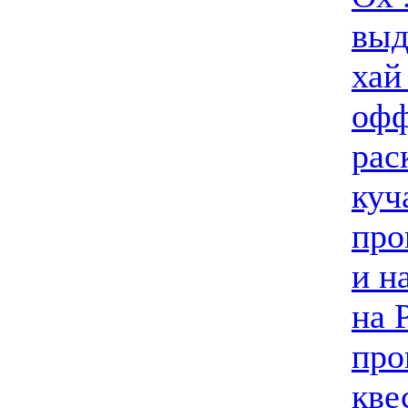
выд
хай
офф
рас
куч
про
и н
на 
про
кве