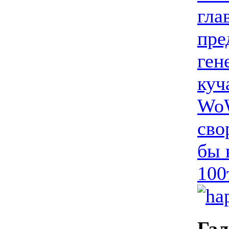
гла
пре
ген
куч
WoW
сво
бы 
100
Гал