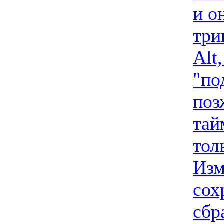
и о
три
Alt
"по
поз
тай
тол
Изм
сох
сбр