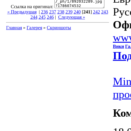
Ссылка на оригинал:
Рус
« Предыдущая
|
236
237
238
239
240
[
241
]
242
243
244
245
246
|
Следующая »
Оф
Главная
»
Галерея
»
Скриншоты
www
Вики
Га
Под
Min
про
Ко