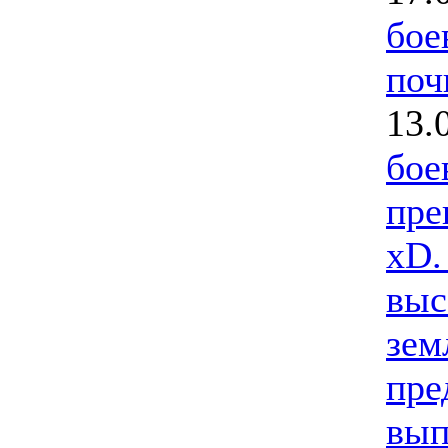
бое
поч
13.
бое
пре
xD.
выс
зем
пре
вып