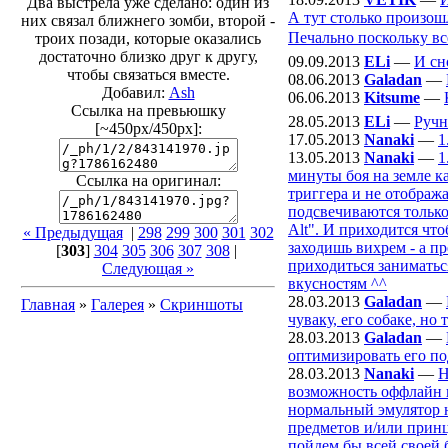
Два выстрела уже сделано: один из
А тут столько произош
них связал ближнего зомби, второй -
Печально поскольку вс
троих позади, которые оказались
достаточно близко друг к другу,
09.09.2013
ELi
—
И сн
чтобы связаться вместе.
08.06.2013
Galadan
—
Добавил:
Ash
06.06.2013
Kitsume
—
Ссылка на превьюшку
28.05.2013
ELi
—
Ручн
[~450px/450px]:
17.05.2013
Nanaki
—
1
13.05.2013
Nanaki
—
1
минуты боя на земле к
Ссылка на оригинал:
триггера и не отобража
подсвечиваются только
Alt". И приходится чт
« Предыдущая
|
298
299
300
301
302
заходишь вихрем - а пр
[
303
]
304
305
306
307
308
|
приходиться заниматьс
Следующая »
вкусностям ^^
28.03.2013
Galadan
—
Главная
»
Галерея
»
Скриншоты
чуваку, его собаке, но т
28.03.2013
Galadan
—
оптимизировать его по
28.03.2013
Nanaki
—
Н
возможность оффлайн и
нормальный эмулятор на
предметов и/или принц
пойдем бы всей своей