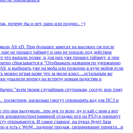
так, почему бы и нет, рано или поздно.. =)
омали Alt xD. При больших замесах на высоких см после
 еще не прошел таймаут и они не попали под действие
те что выпали позже, и для них уже прошел таймаут, и они
обратно сбрасывается в "Отображать названия по удержанию
Alt, и выбирать уже на моба или позицию в куче мобов если
ь можно играя разве что за мили класс....остальным же
онки упылили вперед на встречу новым радостям и
бычно "всем твоим случайным спутникам, соседу, вон тому
. посмотрим, насколько смогут отковырять код для ПС3 и
о это они выдумали...про аук то ясно, ну и хай с ним а вот
ств аппаратно/программной отладки игр на PS3) и напишут
ту открываются. И самое главное, на руках будет база
о и есть с WoW...падение продаж, сворачивание проекта...и