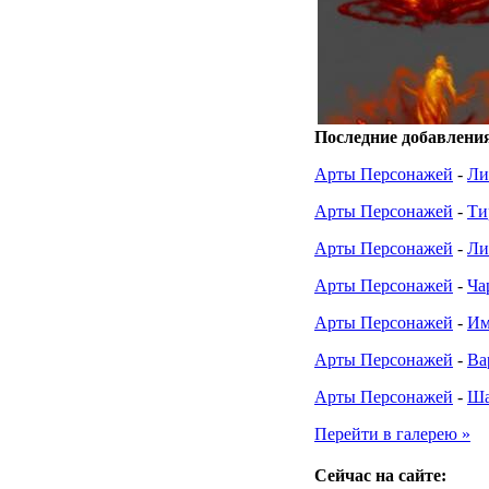
Последние добавлени
Арты Персонажей
-
Ли
Арты Персонажей
-
Ти
Арты Персонажей
-
Ли
Арты Персонажей
-
Ча
Арты Персонажей
-
Им
Арты Персонажей
-
Ва
Арты Персонажей
-
Ша
Перейти в галерею »
Сейчас на сайте: