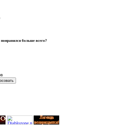
0
м понравился больше всего?
ов