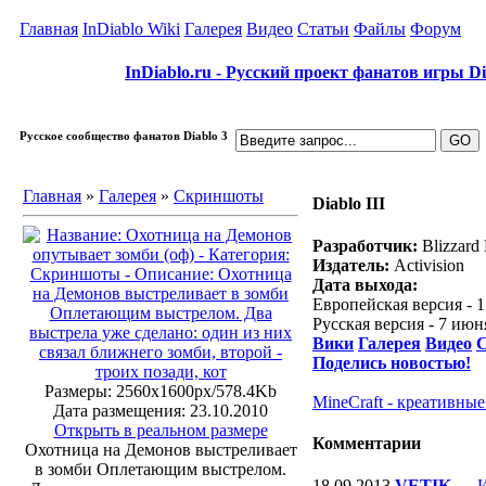
Главная
InDiablo Wiki
Галерея
Видео
Статьи
Файлы
Форум
InDiablo.ru - Русский проект фанатов игры Dia
Русское сообщество фанатов Diablo 3
Главная
»
Галерея
»
Скриншоты
Diablo III
Разработчик:
Blizzard 
Издатель:
Activision
Дата выхода:
Европейская версия - 1
Русская версия - 7 ию
Вики
Галерея
Видео
С
Поделись новостью!
Размеры: 2560x1600px/578.4Kb
MineCraft - креативны
Дата размещения: 23.10.2010
Открыть в реальном размере
Комментарии
Охотница на Демонов выстреливает
в зомби Оплетающим выстрелом.
18.09.2013
VETIK
—
И