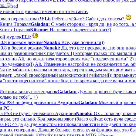
ло.
е новости я узнавал именно на этом сайте.
ова о перспективах!
ELi:
Ребят, а чёй-то? Сайт сдох совсем?
Книга Тираэля
Galadan:
С моей стороны - вряд ли, не до того.. а 
Книга Тираэля
Kitsume:
На перевод надеяться стоит?)
ой мурлок
ELi:
.0.8 в боевом режиме
Nanaki:
Все, уже починили))
.0.8 в боевом режиме
Nanaki:
Да, это все прекрасно...но они пол
аша из разношерстных предметов 1) которые только что выпали и
ются по Alt, но лежат некоторое время уже "подсвеченными" 2) 
 по удежанию(!) Alt. Изменение настройки не сохраняется т.е. 
обы не забивать шлаком инвентарь, перед каждым маневром жать 
едмет....такой своеобразный мазохистский геймплей)) привыкнут
я "постпроцессингом" после боя, в то время когда все вары и м
Интрига вокруг легендарок
Galadan:
Думаю, процент будет как о
олько не тебе".. +)
На PS3 не будет денежного Аукциона
Galadan:
Мрачный прогноз.
д РС..
а PS3 не будет денежного Аукциона
Nanaki:
Ох ... опасно, опасн
гры, это сильно. Код расковыряют (благо сейчас есть куча сред
 PC ^^ да да, где монстры не проваливаются и все двери по квес
ип их генерации. Дальше больше, опять куча фришек как это был
 бравой гвардией 100тыйх чаров гамать в MTG