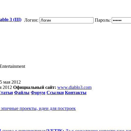
blo 3 (III)
Логин:
Пароль:
Entertainment
5 мая 2012
ня 2012
Официальный сайт:
www.diablo3.com
татьи
Файлы
Форум
Ссылки
Контакты
е эпичные проекты, идеи для построек
 снова о перспективах!
VETIK:
Да к сожалению новости уже дав