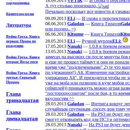
18.09.2013
VETIK
—
И снова о перспект
хардкорщика
А тут столько произошло.
Печально поскольку все новости я узнавал
Криптозоология
09.09.2013
ELi
—
И снова о перспективах
08.06.2013
Galadan
—
Книга Тираэля
Gal
Литература
или поздно.. =)
06.06.2013
Kitsume
—
Книга Тираэля
Kits
Война Греха. Книга
28.05.2013
ELi
—
Ручной мурлок
ELi:
первая: Право по
рождению
17.05.2013
Nanaki
—
1.0.8 в боевом режи
13.05.2013
Nanaki
—
1.0.8 в боевом режи
замесах на высоких см после минуты боя 
Война Греха. Книга
и еще не прошел таймаут и они не попали 
вторая: Весы змея
время уже "подсвеченными" 2) те что вып
по удежанию(!) Alt. Изменение настройки 
Война Греха. Книга
удержанию Alt". И приходится чтобы не з
третья: Скрытый
Пророк
уже на моба или позицию в куче мобов ес
геймплей)) привыкнуть можно играя разве
"постпроцессингом" после боя, в то врем
Глава
вкусностям ^^
тринадцатая
28.03.2013
Galadan
—
Интрига вокруг ле
случайным спутникам, соседу, вон тому чув
Глава
28.03.2013
Galadan
—
На PS3 не будет д
двенадцатая
смогут отковырять код для ПС3 и оптимиз
28.03.2013
Nanaki
—
На PS3 не будет де
аук то ясно, ну и хай с ним а вот возмож