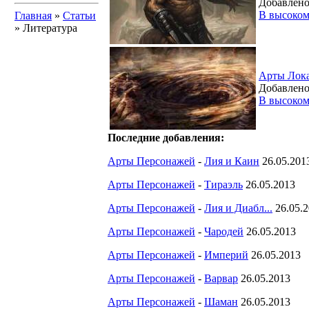
Добавлено
В высоком
Главная
»
Статьи
» Литература
Арты Лок
Добавлено
В высоком
Последние добавления:
Арты Персонажей
-
Лия и Каин
26.05.201
Арты Персонажей
-
Тираэль
26.05.2013
Арты Персонажей
-
Лия и Диабл...
26.05.
Арты Персонажей
-
Чародей
26.05.2013
Арты Персонажей
-
Империй
26.05.2013
Арты Персонажей
-
Варвар
26.05.2013
Арты Персонажей
-
Шаман
26.05.2013