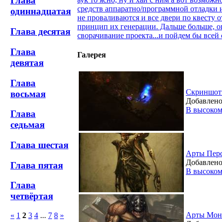
Глава
средств аппаратно/программной отладки и
одиннадцатая
не проваливаются и все двери по квесту о
принцип их генерации. Дальше больше, оп
Глава десятая
сворачивание проекта...и пойдем бы все
Глава
Галерея
девятая
Глава
Скриншо
восьмая
Добавлено
В высоком
Глава
седьмая
Глава шестая
Арты Пер
Добавлено
Глава пятая
В высоком
Глава
четвёртая
Арты Мон
«
1
2
3
4
...
7
8
»