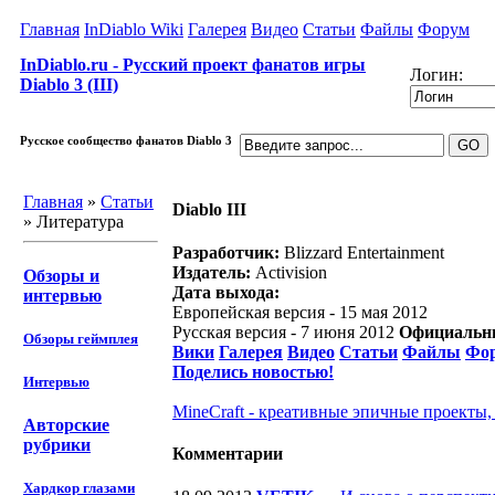
Главная
InDiablo Wiki
Галерея
Видео
Статьи
Файлы
Форум
InDiablo.ru - Русский проект фанатов игры
Логин:
Diablo 3 (III)
Русское сообщество фанатов Diablo 3
Главная
»
Статьи
Diablo III
» Литература
Разработчик:
Blizzard Entertainment
Издатель:
Activision
Обзоры и
Дата выхода:
интервью
Европейская версия - 15 мая 2012
Русская версия - 7 июня 2012
Официальны
Обзоры геймплея
Вики
Галерея
Видео
Статьи
Файлы
Фо
Поделись новостью!
Интервью
MineCraft - креативные эпичные проекты,
Авторские
рубрики
Комментарии
Хардкор глазами