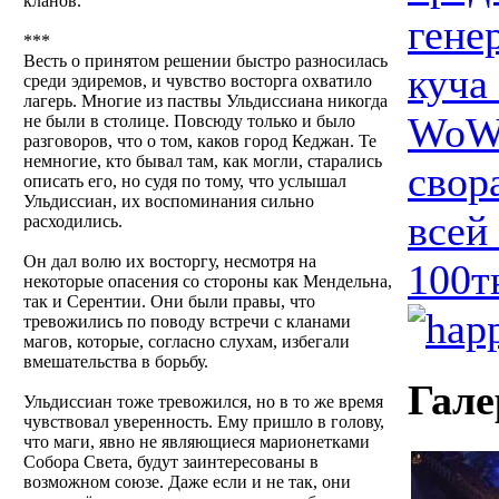
кланов.
гене
***
Весть о принятом решении быстро разносилась
куча
среди эдиремов, и чувство восторга охватило
лагерь. Многие из паствы Ульдиссиана никогда
WoW.
не были в столице. Повсюду только и было
разговоров, что о том, каков город Кеджан. Те
немногие, кто бывал там, как могли, старались
свор
описать его, но судя по тому, что услышал
Ульдиссиан, их воспоминания сильно
всей
расходились.
Он дал волю их восторгу, несмотря на
100т
некоторые опасения со стороны как Мендельна,
так и Серентии. Они были правы, что
тревожились по поводу встречи с кланами
магов, которые, согласно слухам, избегали
вмешательства в борьбу.
Гале
Ульдиссиан тоже тревожился, но в то же время
чувствовал уверенность. Ему пришло в голову,
что маги, явно не являющиеся марионетками
Собора Света, будут заинтересованы в
возможном союзе. Даже если и не так, они