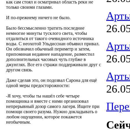
как сам стоял и осматривал область реки не
только своими глазами.
Арты
И по-прежнему ничего не было.
26.0
Было бессмысленно тратить последние
немногие минуты тусклого света, чтобы
отдалиться от такого очевидного источника
Арты
воды. С неохотой Ульдиссиан объявил привал.
Он обозначил обычный периметр и затем,
припоминая недавнее нападение, разместил
26.0
дополнительных часовых чуть глубже в
джунглях. Все его стражи поддерживали друг с
другом связь.
Арты
Даже сделав это, он подозвал Сарона для ещё
26.0
одной меры предосторожности:
-Я хочу, чтобы ты нашёл себе четыре
помощника и вместе с ними организовал
Пере
непрерывный дозор самого лагеря. Ищите при
помощи своего разума. Нужно докладывать о
любом ощущении, которое покажется
Сейч
необычным.