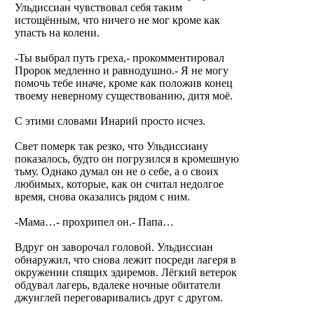
Ульдиссиан чувствовал себя таким
истощённым, что ничего не мог кроме как
упасть на колени.
-Ты выбрал путь греха,- прокомментировал
Пророк медленно и равнодушно.- Я не могу
помочь тебе иначе, кроме как положив конец
твоему неверному существованию, дитя моё.
С этими словами Инарий просто исчез.
Свет померк так резко, что Ульдиссиану
показалось, будто он погрузился в кромешную
тьму. Однако думал он не о себе, а о своих
любимых, которые, как он считал недолгое
время, снова оказались рядом с ним.
-Мама…- прохрипел он.- Папа…
Вдруг он заворочал головой. Ульдиссиан
обнаружил, что снова лежит посреди лагеря в
окружении спящих эдиремов. Лёгкий ветерок
обдувал лагерь, вдалеке ночные обитатели
джунглей переговаривались друг с другом.