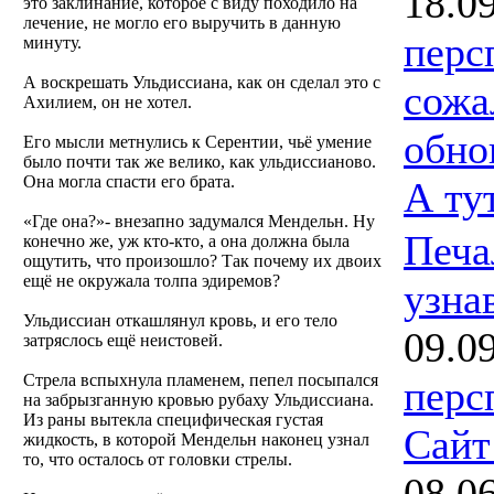
18.0
это заклинание, которое с виду походило на
лечение, не могло его выручить в данную
перс
минуту.
А воскрешать Ульдиссиана, как он сделал это с
сожа
Ахилием, он не хотел.
обно
Его мысли метнулись к Серентии, чьё умение
было почти так же велико, как ульдиссианово.
Она могла спасти его брата.
А ту
«Где она?»- внезапно задумался Мендельн. Ну
Печа
конечно же, уж кто-кто, а она должна была
ощутить, что произошло? Так почему их двоих
ещё не окружала толпа эдиремов?
узна
Ульдиссиан откашлянул кровь, и его тело
09.0
затряслось ещё неистовей.
Стрела вспыхнула пламенем, пепел посыпался
перс
на забрызганную кровью рубаху Ульдиссиана.
Из раны вытекла специфическая густая
Сайт
жидкость, в которой Мендельн наконец узнал
то, что осталось от головки стрелы.
08.0