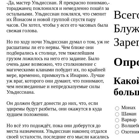
-Да, мастер Ульдиссиан. Я прекрасно понимаю,-
тораджанец поклонился и немедленно пошёл за
Всег
остальными. Ульдиссиан поклялся, что сменит
их Йонасом и новой группой спустя пару
Блуж
часов. Он хотел, чтобы у
всех
его часовых была
свежая голова.
Заре
Но по ходу ночи Ульдиссиан думал о том, уж не
расшатаны ли его нервы. Чем ближе они
подбирались к столице, тем тяжелейшим
Опр
грузом ложилось на него его задание. Было
очень даже возможно, что столкновение с
магическими кланами побудит их, по крайней
мере, временно, примкнуть к Инарию. Лучше
Какой
уж враг, которого они думают, что понимают,
чем неизведанные и непредсказуемые силы
больш
Ульдиссиана.
Он должен будет донести до них, что, если
Монах
эдиремы будут разбиты, они окажутся в куда
Шаман
худшем положении.
Варвар
Но всё это подождёт, пока они доберутся до
Волшеб
места назначения. Ульдиссиан наконец отдался
Охотник
своей усталости, последние его мысли касались