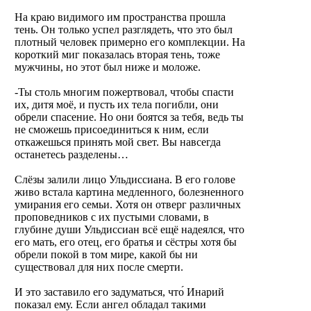
На краю видимого им пространства прошла
тень. Он только успел разглядеть, что это был
плотный человек примерно его комплекции. На
короткий миг показалась вторая тень, тоже
мужчины, но этот был ниже и моложе.
-Ты столь многим пожертвовал, чтобы спасти
их, дитя моё, и пусть их тела погибли, они
обрели спасение. Но они боятся за тебя, ведь ты
не сможешь присоединиться к ним, если
откажешься принять мой свет. Вы навсегда
останетесь разделены…
Слёзы залили лицо Ульдиссиана. В его голове
живо встала картина медленного, болезненного
умирания его семьи. Хотя он отверг различных
проповедников с их пустыми словами, в
глубине души Ульдиссиан всё ещё надеялся, что
его мать, его отец, его братья и сёстры хотя бы
обрели покой в том мире, какой бы ни
существовал для них после смерти.
И это заставило его задуматься, что́ Инарий
показал ему. Если ангел обладал такими