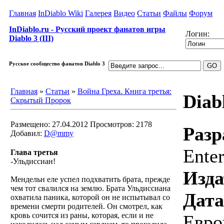
Главная
InDiablo Wiki
Галерея
Видео
Статьи
Файлы
Форум
InDiablo.ru - Русский проект фанатов игры
Логин:
Diablo 3 (III)
Русское сообщество фанатов Diablo 3
Главная
»
Статьи
»
Война Греха. Книга третья:
Diabl
Скрытый Пророк
Размещено: 27.04.2012
Просмотров: 2178
Разр
Добавил:
D@mmy
Ente
Глава третья
-Ульдиссиан!
Изда
Мендельн еле успел подхватить брата, прежде
чем тот свалился на землю. Брата Ульдиссиана
Дата
охватила паника, которой он не испытывал со
времени смерти родителей. Он смотрел, как
кровь сочится из раны, которая, если и не
Евро