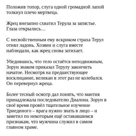
Положив топор, слуга одной громадной лапой
толкнул плечо мертвеца.
Жрец внезапно схватил Терула за запястье.
Глаза открылись…
С несвойственным ему вскриком страха Терул
отнял ладонь. Хозяин и слуга вместе
наблюдали, как жрец снова затихает.
Убедившись, что тело остаётся неподвижным,
Зорун знаком приказал Терулу закончить
начатое. Несмотря на предшествующее
восклицание, великан в этот раз не колебался.
Он перевернул жреца.
Более тесный осмотр дал понять, что мантия
принадлежала последователю Диалона. Зорун в
своё время провёл тщательное изучение
Триединого – врага нужно знать в лицо – и
заметил по некоторым ещё остававшимся
признакам, что мужчина служил в самом
главном храме.