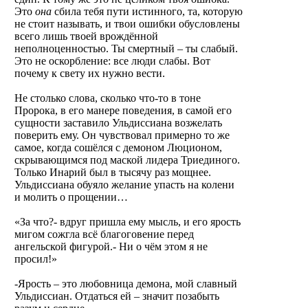
Это
она
сбила тебя пути истинного, та, которую
не стоит называть, и твои ошибки обусловлены
всего лишь твоей врождённой
неполноценностью. Ты смертный – ты слабый.
Это не оскорбление: все люди слабы. Вот
почему к свету их нужно вести.
Не столько слова, сколько что-то в тоне
Пророка, в его манере поведения, в самой его
сущности заставило Ульдиссиана возжелать
поверить ему. Он чувствовал примерно то же
самое, когда сошёлся с демоном Люционом,
скрывающимся под маской лидера Триединого.
Только Инарий был в тысячу раз мощнее.
Ульдиссиана обуяло желание упасть на колени
и молить о прощении…
«За что?- вдруг пришла ему мысль, и его ярость
мигом сожгла всё благоговение перед
ангельской фигурой.- Ни о чём этом я не
просил!»
-Ярость – это любовница демона, мой славный
Ульдиссиан. Отдаться ей – значит позабыть