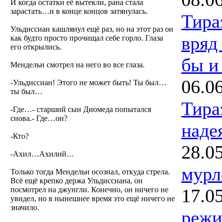
И когда остатки её вытекли, рана стала
зарастать…и в конце концов затянулась.
Тира
Ульдиссиан кашлянул ещё раз, но на этот раз он
вряд 
как будто просто прочищал себе горло. Глаза
его открылись.
бы и 
Мендельн смотрел на него во все глаза.
06.0
-Ульдиссиан! Этого не может быть! Ты был…
ты был…
Тира
-Где…- старший сын Диомеда попытался
снова.- Где…он?
наде
-Кто?
28.0
-Ахил…Ахилий…
мурл
Только тогда Мендельн осознал, откуда стрела.
Всё ещё крепко держа Ульдиссиана, он
посмотрел на джунгли. Конечно, он ничего не
17.0
увидел, но в нынешнее время это ещё ничего не
значило.
режи