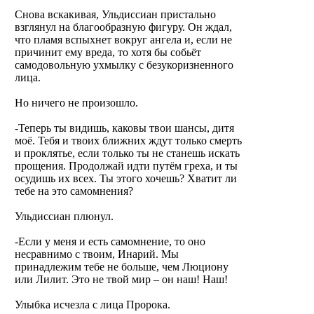
Снова вскакивая, Ульдиссиан пристально
взглянул на благообразную фигуру. Он ждал,
что пламя вспыхнет вокруг ангела и, если не
причинит ему вреда, то хотя бы собьёт
самодовольную ухмылку с безукоризненного
лица.
Но ничего не произошло.
-Теперь ты видишь, каковы твои шансы, дитя
моё. Тебя и твоих ближних ждут только смерть
и проклятье, если только ты не станешь искать
прощения. Продолжай идти путём греха, и ты
осудишь их всех. Ты этого хочешь? Хватит ли
тебе на это самомнения?
Ульдиссиан плюнул.
-Если у меня и есть самомнение, то оно
несравнимо с твоим, Инарий. Мы
принадлежим тебе не больше, чем Люциону
или Лилит. Это не твой мир – он наш! Наш!
Улыбка исчезла с лица Пророка.