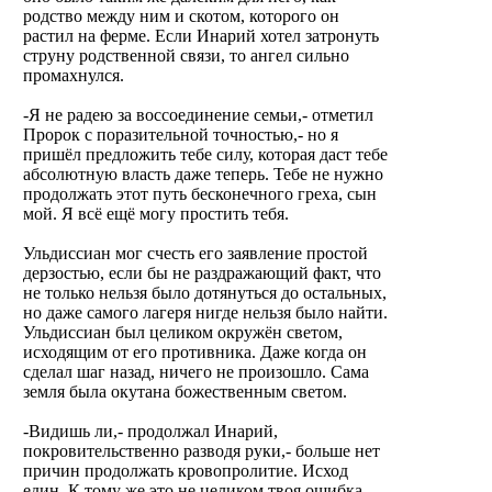
родство между ним и скотом, которого он
растил на ферме. Если Инарий хотел затронуть
струну родственной связи, то ангел сильно
промахнулся.
-Я не радею за воссоединение семьи,- отметил
Пророк с поразительной точностью,- но я
пришёл предложить тебе силу, которая даст тебе
абсолютную власть даже теперь. Тебе не нужно
продолжать этот путь бесконечного греха, сын
мой. Я всё ещё могу простить тебя.
Ульдиссиан мог счесть его заявление простой
дерзостью, если бы не раздражающий факт, что
не только нельзя было дотянуться до остальных,
но даже самого лагеря нигде нельзя было найти.
Ульдиссиан был целиком окружён светом,
исходящим от его противника. Даже когда он
сделал шаг назад, ничего не произошло. Сама
земля была окутана божественным светом.
-Видишь ли,- продолжал Инарий,
покровительственно разводя руки,- больше нет
причин продолжать кровопролитие. Исход
един. К тому же это не целиком твоя ошибка.