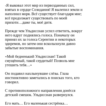
-Я выковал этот мир из первозданных сил,
взятых в сердце Созидания! Я вылепил земли и
наполнил моря. Всё существует благодаря мне;
всё продолжает существовать по моей
прихоти…даже ты, моё дитя.
Прежде чем Ульдиссиан успел ответить, вокруг
него вдруг поднялись голоса. Поначалу он
принял их за голоса Серентии и некоторых
эдиремов, но затем они всколыхнули давно
забытые воспоминания.
«Мой бедненький Ульдиссиан! Такой
смущённый, такой сердитый! Позволь мне
утешить тебя…»
Он подавил нахлынувшие слёзы. Глаза
инстинктивно заметались в поисках того, кто
говорил.
С противоположного направления донёсся
детский смешок. Ульдиссиан развернулся.
Его мать… Его маленькая сестрёнка…