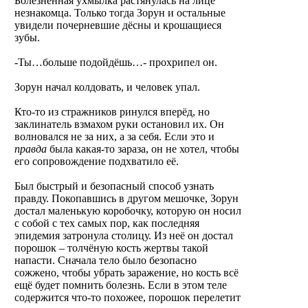
Болезненная ухмылка растянулась на лице
незнакомца. Только тогда Зорун и остальные
увидели почерневшие дёсны и крошащиеся
зубы.
-Ты…больше подойдёшь…- прохрипел он.
Зорун начал колдовать, и человек упал.
Кто-то из стражников ринулся вперёд, но
заклинатель взмахом руки остановил их. Он
волновался не за них, а за себя. Если это и
правда
была какая-то зараза, он не хотел, чтобы
его сопровождение подхватило её.
Был быстрый и безопасный способ узнать
правду. Покопавшись в другом мешочке, Зорун
достал маленькую коробочку, которую он носил
с собой с тех самых пор, как последняя
эпидемия затронула столицу. Из неё он достал
порошок – толчёную кость жертвы такой
напасти. Сначала тело было безопасно
сожжено, чтобы убрать заражение, но кость всё
ещё будет помнить болезнь. Если в этом теле
содержится что-то похожее, порошок перелетит