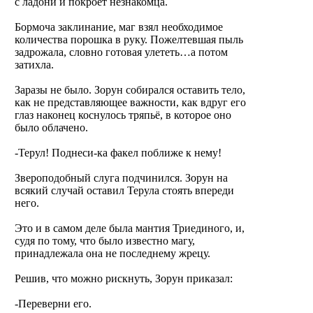
с ладони и покроет незнакомца.
Бормоча заклинание, маг взял необходимое
количества порошка в руку. Пожелтевшая пыль
задрожала, словно готовая улететь…а потом
затихла.
Заразы не было. Зорун собирался оставить тело,
как не представляющее важности, как вдруг его
глаз наконец коснулось тряпьё, в которое оно
было облачено.
-Терул! Поднеси-ка факел поближе к нему!
Звероподобный слуга подчинился. Зорун на
всякий случай оставил Терула стоять впереди
него.
Это и в самом деле была мантия Триединого, и,
судя по тому, что было известно магу,
принадлежала она не последнему жрецу.
Решив, что можно рискнуть, Зорун приказал:
-Переверни его.