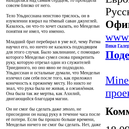
находилась над самым сердцем, то проходила
совсем близко от него.
Русс
Тело Ульдиссиана неистово тряслось, он в
Офи
изумлении взирал на тёмный саван джунглей.
Казалось, он что-то хочет сказать, но Мендельн
понятия не имел, что именно.
www.
Младший брат перебирал в уме всё, чему Ратма
Вики
Гале
научил его, но ничто не казалось подходящим
Поде
для этого случая. Было заклинание, с помощью
которого Мендельн сумел снова прикрепить
руку, которую отрезал один из служителей
Триединого, но оно явно не подходило.
Ульдиссиан и остальные думали, что Мендельн
Mine
излечил сам себя после того, как приложил
конечность к прежнему месту. Но никто не
знал, что рука была не живая, а
оживлённая
.
прое
Она была так же мертва, как Ахилий,
двигающийся благодаря магии.
Ком
Он не смог бы сделать даже
этого
, не
присоедини он назад руку в течение часа после
её потери. Если бы прошло больше времени,
Мендельн ничего не смог бы сделать. Нет, даже