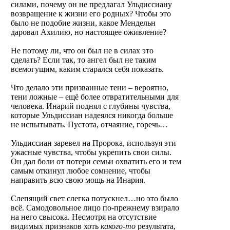
силами, почему он не предлагал Ульдиссиану
возвращение к жизни его родных? Чтобы это
было не подобие жизни, какое Мендельн
даровал Ахилию, но настоящее оживление?
Не потому ли, что он был не в силах это
сделать? Если так, то ангел был не таким
всемогущим, каким старался себя показать.
Что делало эти призванные тени – вероятно,
тени ложные – ещё более отвратительными для
человека. Инарий поднял с глубины чувства,
которые Ульдиссиан надеялся никогда больше
не испытывать. Пустота, отчаяние, горечь…
Ульдиссиан заревел на Пророка, используя эти
ужасные чувства, чтобы укрепить свои силы.
Он дал боли от потери семьи охватить его и тем
самым откинул любое сомнение, чтобы
направить всю свою мощь на Инария.
Слепящий свет слегка потускнел…но это было
всё. Самодовольное лицо по-прежнему взирало
на него свысока. Несмотря на отсутствие
видимых признаков хоть
какого-то
результата,