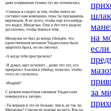
прих
даже изорванная туника тут же починилась.
-Сначала я следил за тем, чтобы никто не
шлак
составил нам компанию, пока ты призываешь
мертвецов. Я не хотел, чтобы ещё кто-нибудь
мане
это видел, Мендельн. Они и без того видели
достаточно, чтобы бояться тебя.
на м
Мендельн не был до конца убеждён, что
единственным мотивом Ульдиссиана было
если
защитить брата, но он смолчал.
-А когда тебя прострелило?
пред
-Я думал, щит исчезнет…разве что тот, кто
мазо
превратил Ахилия в убийцу, пожелал, чтобы
этого не случилось.
прив
-Инарий?
за м
С резким невесёлым смешком Ульдиссиан
повернулся к лагерю.
прих
-Ты веришь в это не больше, чем я, не так ли,
Мендельн? Совсем не похоже на него. Кто-то,