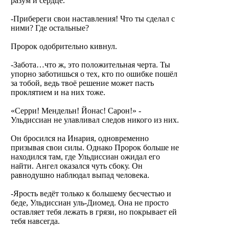
разум и сердце.
-Прибереги свои наставления! Что ты сделал с
ними? Где остальные?
Пророк одобрительно кивнул.
-Забота…что ж, это положительная черта. Ты
упорно заботишься о тех, кто по ошибке пошёл
за тобой, ведь твоё решение может пасть
проклятием и на них тоже.
«Серри! Мендельн! Йонас! Сарон!» -
Ульдиссиан не улавливал следов никого из них.
Он бросился на Инария, одновременно
призывая свои силы. Однако Пророк больше не
находился там, где Ульдиссиан ожидал его
найти. Ангел оказался чуть сбоку. Он
равнодушно наблюдал выпад человека.
-Ярость ведёт только к большему бесчестью и
беде, Ульдиссиан уль-Диомед. Она не просто
оставляет тебя лежать в грязи, но покрывает ей
тебя навсегда.