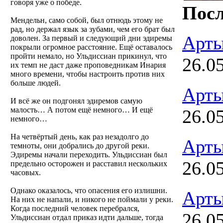
говоря уже о победе.
Посл
Мендельн, само собой, был отнюдь этому не
рад, но держал язык за зубами, чем его брат был
Арты
доволен. За первый и следующий дни эдиремы
покрыли огромное расстояние. Ещё оставалось
пройти немало, но Ульдиссиан прикинул, что
26.0
их темп не даст даже проповедникам Инария
много времени, чтобы настроить против них
больше людей.
Арты
И всё же он подгонял эдиремов самую
малость… А потом ещё немного… И ещё
26.0
немного…
На четвёртый день, как раз незадолго до
Арты
темноты, они добрались до другой реки.
Эдиремы начали переходить. Ульдиссиан был
26.0
предельно осторожен и расставил нескольких
часовых.
Однако оказалось, что опасения его излишни.
Арты
На них не напали, и никого не поймали у реки.
Когда последний человек перебрался,
26.0
Ульдиссиан отдал приказ идти дальше, тогда