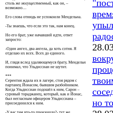
"пос
столь же
могущественный
, как он, –
возможно…
врем
Его слова отнюдь не успокоили Мендельна.
упыл
-Ты знаешь, что если это так, нам конец.
радо
Но его брат, уже начавший идти, ответ
запросто:
28.0
-Один ангел, два ангела, да хоть сотня. Я
отделаю их всех. Всех до единого.
вокр
И, глядя вслед удаляющемуся брату, Мендельн
проц
понимал, что Ульдиссиан не шутит.
***
твои
Серентия ждала их в лагере, стоя рядом с
партанец Йонасом, бывшим разбойником.
сосед
Когда Ульдиссиан подошёл к ним, Сарон –
суровый тораджанец, который, как и Йонас,
был негласным офицером Ульдиссиана –
но то
присоединился к ним.
-У вас там что-то произошло?- тут же