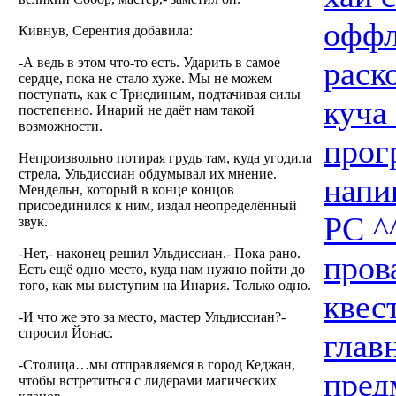
оффл
Кивнув, Серентия добавила:
-А ведь в этом что-то есть. Ударить в самое
раск
сердце, пока не стало хуже. Мы не можем
поступать, как с Триединым, подтачивая силы
куча
постепенно. Инарий не даёт нам такой
возможности.
прог
Непроизвольно потирая грудь там, куда угодила
стрела, Ульдиссиан обдумывал их мнение.
напи
Мендельн, который в конце концов
присоединился к ним, издал неопределённый
PC ^
звук.
-Нет,- наконец решил Ульдиссиан.- Пока рано.
пров
Есть ещё одно место, куда нам нужно пойти до
того, как мы выступим на Инария. Только одно.
квес
-И что же это за место, мастер Ульдиссиан?-
спросил Йонас.
главн
-Столица…мы отправляемся в город Кеджан,
пред
чтобы встретиться с лидерами магических