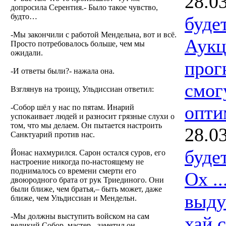
28.0
допросила Серентия.- Было такое чувство,
будто…
буде
-Мы закончили с работой Мендельна, вот и всё.
Аукц
Просто потребовалось больше, чем мы
ожидали.
прог
-И ответы были?- нажала она.
смог
Взглянув на троицу, Ульдиссиан ответил:
опти
-Собор шёл у нас по пятам. Инарий
успокаивает людей и разносит грязные слухи о
том, что мы делаем. Он пытается настроить
28.0
Санктуарий против нас.
буде
Йонас нахмурился. Сарон остался суров, его
настроение никогда по-настоящему не
поднималось со времени смерти его
Ох ..
двоюродного брата от рук Триединого. Они
были ближе, чем братья,– быть может, даже
выду
ближе, чем Ульдиссиан и Мендельн.
-Мы должны выступить войском на сам
хай 
великий Собор, мастер,- заметил он.