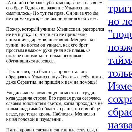
-Ахилий собирался убить меня,- стоял на своём
триг
его брат. Однако выражение Ульдиссиана
смягчилось.- Но тут ты прав. Он ни за что бы
но л
не промахнулся, если бы не молился об этом.
Пожар, который учинил Ульдиссиан, разгорелся
"под
не на шутку. То, что и это не привлекло
внимания эдиремов, поставило Мендельна в
позж
тупик, но потом он увидел, как его брат
простым взмахом руки унял всё пламя. О
пожаре напоминало только несколько
тайм
обуглившихся деревьев.
толь
-Так значит, это был ты,- прошептал он,
обращаясь к Ульдиссиану.- Это из-за тебя никто,
даже Серентия, не пришёл к нам на помощь!
Изме
Ульдиссиан угрюмо ощупал место на груди,
сохр
куда ударила стрела. Его правая рука озарялась
слабым золотистым светом, когда проходила не
сбра
только над самой областью раны, но и вообще
везде, где текла кровь. Наблюдая, Мендельн
качал головой в изумлении.
назв
Пятна крови исчезли в считанные секунды, и