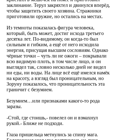
заклинание. Терул закряхтел и двинулся вперёд,
чтобы защитить своего хозяина. Стражники
приготовили оружие, но остались на местах.
Из темноты показалась фигура человека,
который, быть может, достиг исхода третьего
десятка лет. По-видимому, он когда-то был
сильным и гибким, а ещё от него исходила
энергия, присущая высшим сословиям. Однако
чёрные точки – чуть ли не ожоги – покрывали
всю видимую плоть, в том числе лицо, и он
выглядел так, словно несколько дней не видел
ни еды, ни воды. На лице всё ещё имелся намёк
на красоту, а взгляд был проницательным, но
Зоруну показалось, что проницательность эта
граничит с безумием.
Безумием…или признаками какого-то рода
заразы.
-Стой, где стоишь,- повелел он и взмахнул
рукой.- Ближе не подходи.
Глаза пришельца метнулись за спину мага.