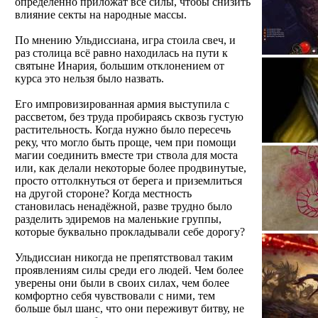
определённо приложат все силы, чтобы снизить
влияние секты на народные массы.
По мнению Ульдиссиана, игра стоила свеч, и
раз столица всё равно находилась на пути к
святыне Инария, большим отклонением от
курса это нельзя было назвать.
Его импровизированная армия выступила с
рассветом, без труда пробираясь сквозь густую
растительность. Когда нужно было пересечь
реку, что могло быть проще, чем при помощи
магии соединить вместе три ствола для моста
или, как делали некоторые более продвинутые,
просто оттолкнуться от берега и приземлиться
на другой стороне? Когда местность
становилась ненадёжной, разве трудно было
разделить эдиремов на маленькие группы,
которые буквально прокладывали себе дорогу?
Ульдиссиан никогда не препятствовал таким
проявлениям силы среди его людей. Чем более
уверены они были в своих силах, чем более
комфортно себя чувствовали с ними, тем
больше был шанс, что они переживут битву, не