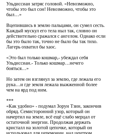
Ульдиссиан затряс головой. «Невозможно,
чтобы это был сон! Невозможно, чтобы это
был…»
Вцепившись в землю пальцами, он сумел сесть.
Каждый мускул его тела ныл так, словно он
действительно сражался с ангелом. Однако если
бы это было так, точно не было бы так тихо.
Лагерь охватил бы хаос.
«Это был только кошмар,- убеждал себя
Ульдиссиан.- Только кошмар…нечего
бояться…»
Но затем он взглянул за землю, где лежала его
рука…и где земля лежала выжженной более
чем на ярд под ним.
***
«Как удобно» - подумал Зорун Тзин, закончив
обряд. Семисторонний узор, который он
начертил на земле, всё ещё слабо мерцал от
остаточной энергии. Продолжая держать
кристалл на золотой цепочке, который он
использовал для церемонии, над центром