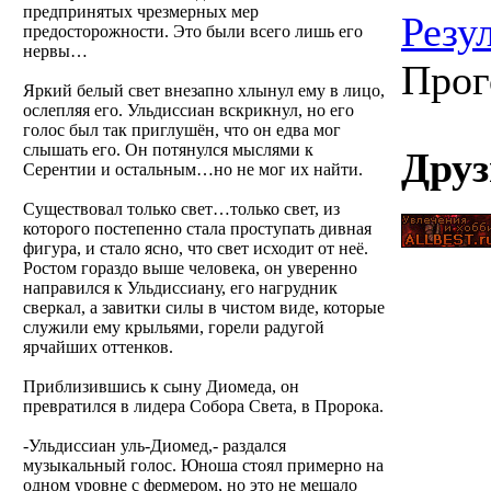
предпринятых чрезмерных мер
Резу
предосторожности. Это были всего лишь его
нервы…
Прог
Яркий белый свет внезапно хлынул ему в лицо,
ослепляя его. Ульдиссиан вскрикнул, но его
голос был так приглушён, что он едва мог
слышать его. Он потянулся мыслями к
Друз
Серентии и остальным…но не мог их найти.
Существовал только свет…только свет, из
которого постепенно стала проступать дивная
фигура, и стало ясно, что свет исходит от неё.
Ростом гораздо выше человека, он уверенно
направился к Ульдиссиану, его нагрудник
сверкал, а завитки силы в чистом виде, которые
служили ему крыльями, горели радугой
ярчайших оттенков.
Приблизившись к сыну Диомеда, он
превратился в лидера Собора Света, в Пророка.
-Ульдиссиан уль-Диомед,- раздался
музыкальный голос. Юноша стоял примерно на
одном уровне с фермером, но это не мешало