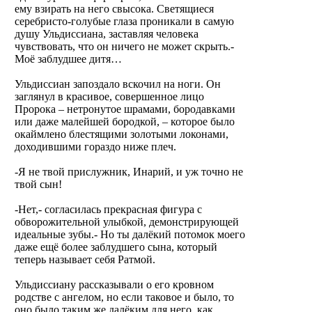
ему взирать на него свысока. Светящиеся
серебристо-голубые глаза проникали в самую
душу Ульдиссиана, заставляя человека
чувствовать, что он ничего не может скрыть.-
Моё заблудшее дитя…
Ульдиссиан запоздало вскочил на ноги. Он
заглянул в красивое, совершенное лицо
Пророка – нетронутое шрамами, бородавками
или даже малейшей бородкой, – которое было
окаймлено блестящими золотыми локонами,
доходившими гораздо ниже плеч.
-Я не твой прислужник, Инарий, и уж точно не
твой сын!
-Нет,- согласилась прекрасная фигура с
обворожительной улыбкой, демонстрирующей
идеальные зубы.- Но ты далёкий потомок моего
даже ещё более заблудшего сына, который
теперь называет себя Ратмой.
Ульдиссиану рассказывали о его кровном
родстве с ангелом, но если таковое и было, то
оно было таким же далёким для него, как