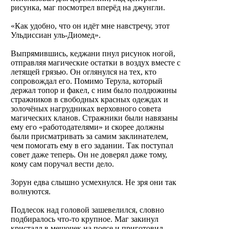
рисунка, маг посмотрел вперёд на джунгли.
«Как удобно, что он идёт мне навстречу, этот
Ульдиссиан уль-Диомед».
Выпрямившись, кеджани пнул рисунок ногой,
отправляя магические остатки в воздух вместе с
летящей грязью. Он оглянулся на тех, кто
сопровождал его. Помимо Терула, который
держал топор и факел, с ним было полдюжины
стражников в свободных красных одеждах и
золочёных нагрудниках верховного совета
магических кланов. Стражники были навязаны
ему его «работодателями» и скорее должны
были присматривать за самим заклинателем,
чем помогать ему в его задании. Так поступал
совет даже теперь. Он не доверял даже тому,
кому сам поручал вести дело.
Зорун едва слышно усмехнулся. Не зря они так
волнуются.
Подлесок над головой зашевелился, словно
подбиралось что-то крупное. Маг закинул
кристалл в мешочек на поясе и приготовил