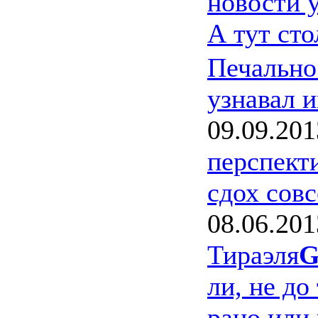
новости 
А тут ст
Печально
узнавал и
09.09.201
перспект
сдох сов
08.06.201
Тираэля
G
ли, не до
рано или 