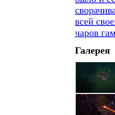
сворачива
всей сво
чаров га
Галерея