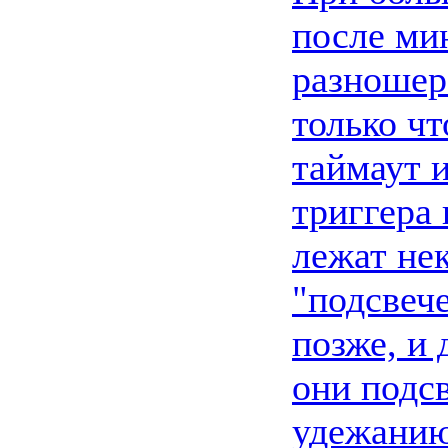
после ми
разношер
только ч
таймаут и
триггера 
лежат не
"подсвеч
позже, и 
они подс
удежанию