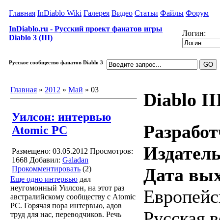
Главная
InDiablo Wiki
Галерея
Видео
Статьи
Файлы
Форум
InDiablo.ru - Русский проект фанатов игры
Логин:
Diablo 3 (III)
Русское сообщество фанатов Diablo 3
Главная
»
2012
»
Май
»
03
Diablo II
Уилсон: интервью
Разработ
Atomic PC
Издатель
Размещено: 03.05.2012
Просмотров:
1668
Добавил:
Galadan
Прокомментировать
(2)
Дата вых
Еще одно интервью
дал
неугомонный Уилсон, на этот раз
Европейск
австралийскому сообществу с Atomic
PC. Горячая пора интервью, адов
Русская в
труд для нас, переводчиков. Речь