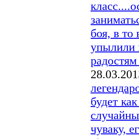
класс....
занимать
боя, в то
упылили 
радостям
28.03.201
легендар
будет ка
случайны
чуваку, е