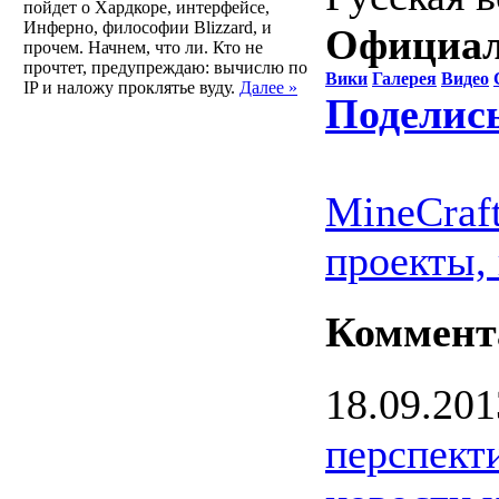
пойдет о Хардкоре, интерфейсе,
Инферно, философии Blizzard, и
Официал
прочем. Начнем, что ли. Кто не
прочтет, предупреждаю: вычислю по
Вики
Галерея
Видео
IP и наложу проклятье вуду.
Далее »
Поделис
MineCraf
проекты,
Коммент
18.09.201
перспект