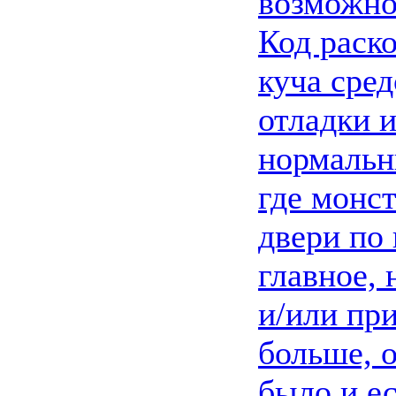
возможно
Код раско
куча сре
отладки 
нормальн
где монс
двери по
главное, 
и/или пр
больше, о
было и е