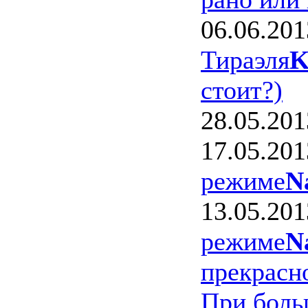
06.06.201
Тираэля
K
стоит?)
28.05.201
17.05.201
режиме
N
13.05.201
режиме
N
прекрасно
При боль