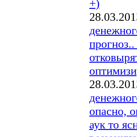
+)
28.03.201
денежног
прогноз..
отковыря
оптимизир
28.03.201
денежног
опасно, о
аук то яс