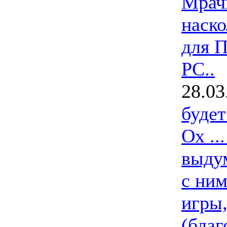
Мрач
наско
для П
РС..
28.03
буде
Ох ..
выдум
с ним
игры,
(благ