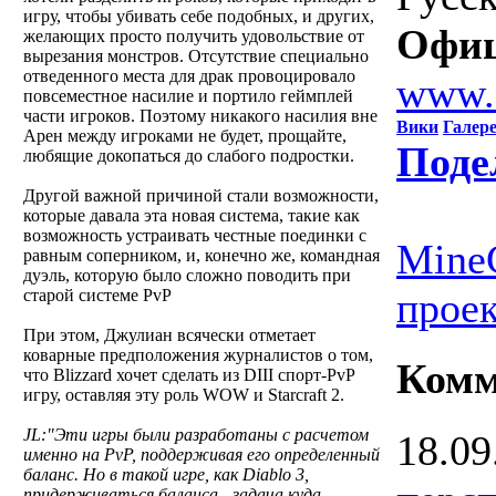
игру, чтобы убивать себе подобных, и других,
Офиц
желающих просто получить удовольствие от
вырезания монстров. Отсутствие специально
отведенного места для драк провоцировало
www.
повсеместное насилие и портило геймплей
части игроков. Поэтому никакого насилия вне
Вики
Галер
Арен между игроками не будет, прощайте,
Поде
любящие докопаться до слабого подростки.
Другой важной причиной стали возможности,
которые давала эта новая система, такие как
возможность устраивать честные поединки с
MineC
равным соперником, и, конечно же, командная
дуэль, которую было сложно поводить при
проек
старой системе PvP
При этом, Джулиан всячески отметает
коварные предположения журналистов о том,
Комм
что Blizzard хочет сделать из DIII спорт-PvP
игру, оставляя эту роль WOW и Starcraft 2.
JL:"Эти игры были разработаны с расчетом
18.09
именно на PvP, поддерживая его определенный
баланс. Но в такой игре, как Diablo 3,
придерживаться баланса - задача куда