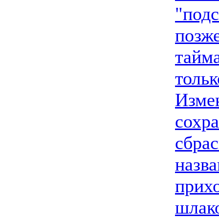
"подс
позже
тайма
тольк
Изме
сохра
сбрас
назва
прихо
шлак