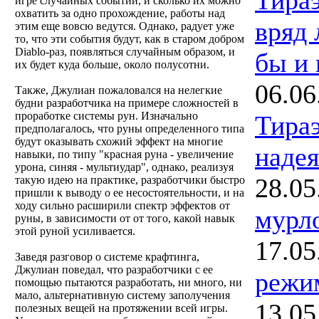
игре случайных событий, и сколько их можно
охватить за одно прохождение, работы над
вряд 
этим еще вовсю ведутся. Однако, радует уже
то, что эти события будут, как в старом добром
Diablo-раз, появляться случайным образом, и
бы и 
их будет куда больше, около полусотни.
06.06
Также, Джулиан пожаловался на нелегкие
будни разработчика на примере сложностей в
проработке системы рун. Изначально
Тира
предполагалось, что руны определенного типа
будут оказывать схожий эффект на многие
надея
навыки, по типу "красная руна - увеличение
урона, синяя - мультиудар", однако, реализуя
28.05
такую идею на практике, разработчики быстро
пришли к выводу о ее несостоятельности, и на
ходу сильно расширили спектр эффектов от
мурл
руны, в зависимости от от того, какой навык
этой руной усиливается.
17.05
Заведя разговор о системе крафтинга,
Джулиан поведал, что разработчики с ее
режи
помощью пытаются разработать, ни много, ни
мало, альтернативную систему заполучения
13.05
полезных вещей на протяжении всей игры.