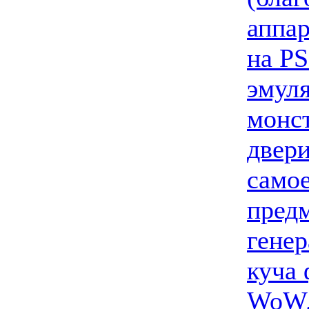
аппар
на P
эмуля
монст
двери
самое
предм
генер
куча 
WoW.