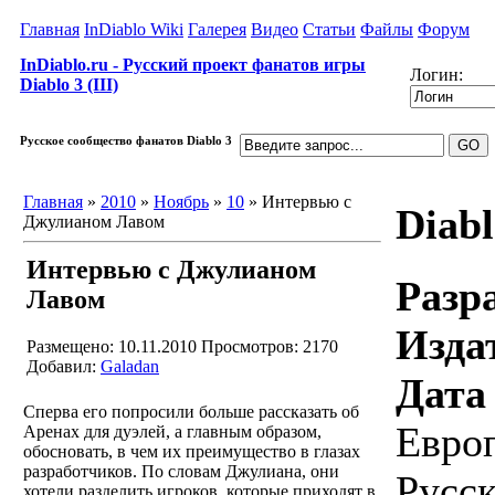
Главная
InDiablo Wiki
Галерея
Видео
Статьи
Файлы
Форум
InDiablo.ru - Русский проект фанатов игры
Логин:
Diablo 3 (III)
Русское сообщество фанатов Diablo 3
Главная
»
2010
»
Ноябрь
»
10
» Интервью с
Diabl
Джулианом Лавом
Интервью с Джулианом
Разр
Лавом
Изда
Размещено: 10.11.2010
Просмотров: 2170
Добавил:
Galadan
Дата
Сперва его попросили больше рассказать об
Европ
Аренах для дуэлей, а главным образом,
обосновать, в чем их преимущество в глазах
разработчиков. По словам Джулиана, они
Русск
хотели разделить игроков, которые приходят в