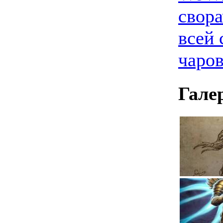
свора
всей 
чаро
Гале