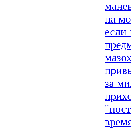
манев
на мо
если 
предм
мазох
привы
за ми
прихо
"пост
время