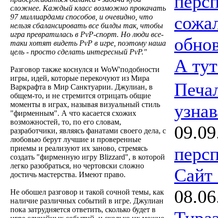
персп
сложнее. Каждый класс возможно прокачать
97 миллиардами способов, и очевидно, что
сожа
нельзя сбалансировать все билды так, чтобы
игра превратилась в PvP-спорт. Но люди все-
обнов
таки хотят видеть PvP в игре, поэтому наша
цель - просто сделать интересный PvP."
А тут
Разговор также коснулся и WoW'подобности
игры, идей, которые перекочуют из Мира
Печал
Варкрафта в Мир Санктуарии. Джулиан, в
общем-то, и не стремится отрицать общие
моменты в играх, называя визуальный стиль
узнав
"фирменным". А что касается схожих
возможностей, то, по его словам,
09.09
разработчики, являясь фанатами своего дела, с
любовью берут лучшие и проверенные
персп
приемы и реализуют их заново, стремясь
создать "фирменную игру Blizzard", в которой
легко разобраться, но чертовски сложно
Сайт
достичь мастерства. Имеют право.
08.06
Не обошел разговор и такой сочной темы, как
наличие различных событий в игре. Джулиан
пока затрудняется ответить, сколько будет в
Тира