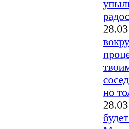
упыл
радос
28.03
вокру
проце
твои
сосед
но то
28.03
буде