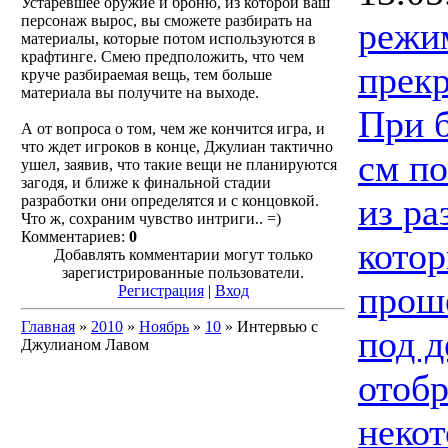
Устаревшее оружие и броню, из которой ваш
персонаж вырос, вы сможете разбирать на
режи
материалы, которые потом используются в
крафтинге. Смею предположить, что чем
прекр
круче разбираемая вещь, тем больше
материала вы получите на выходе.
При 
А от вопроса о том, чем же кончится игра, и
что ждет игроков в конце, Джулиан тактично
см по
ушел, заявив, что такие вещи не планируются
загодя, и ближе к финальной стадии
из ра
разработки они определятся и с концовкой.
Что ж, сохраним чувство интриги.. =)
Комментариев:
0
котор
Добавлять комментарии могут только
зарегистрированные пользователи.
проше
Регистрация
|
Вход
Главная
»
2010
»
Ноябрь
»
10
» Интервью с
под д
Джулианом Лавом
отобр
некот