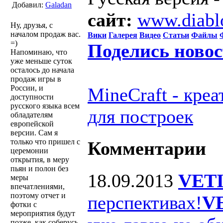
Добавил:
Galadan
сайт:
www.diabl
Ну, друзья, с
началом продаж вас.
Вики
Галерея
Видео
Статьи
Файлы
=)
Поделись ново
Напоминаю, что
уже меньше суток
осталось до начала
продаж игры в
России, и
MineCraft - кре
доступности
русского языка всем
для построек
обладателям
европейской
версии. Сам я
только что пришел с
Комментарии
церемонии
открытия, в меру
пьян и полон без
18.09.2013
VET
меры
впечатлениями,
поэтому отчет и
перспективах!
V
фотки с
мероприятия будут
позже, как соберусь