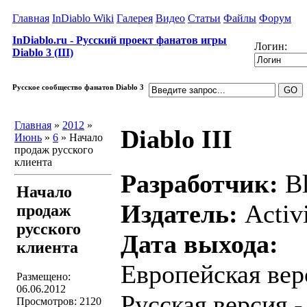
Главная
InDiablo Wiki
Галерея
Видео
Статьи
Файлы
Форум
InDiablo.ru - Русский проект фанатов игры
Логин:
Diablo 3 (III)
Русское сообщество фанатов Diablo 3
Главная
»
2012
»
Diablo III
Июнь
»
6
» Начало
продаж русского
клиента
Разработчик:
Bl
Начало
Издатель:
Activ
продаж
русского
Дата выхода:
клиента
Европейская вер
Размещено:
06.06.2012
Русская версия 
Просмотров: 2120