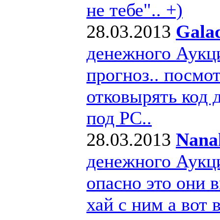
не тебе".. +)
28.03.2013
Gala
денежного Аукц
прогноз.. посмо
отковырять код 
под РС..
28.03.2013
Nana
денежного Аукц
опасно это они в
хай с ним а вот