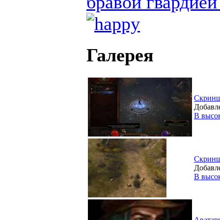
бравой гвардией
Галерея
Скрин
Добавле
В высо
Скрин
Добавле
В высо
Аватар