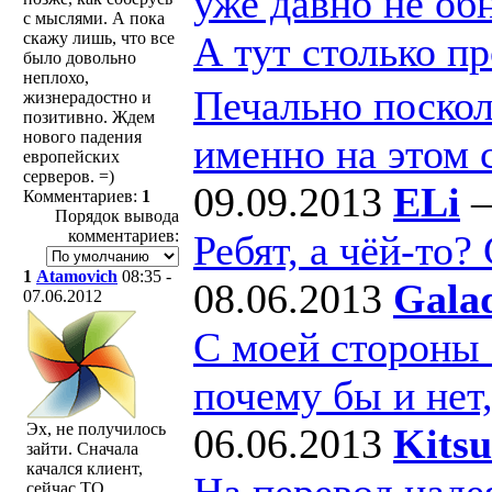
уже давно не об
с мыслями. А пока
скажу лишь, что все
А тут столько п
было довольно
неплохо,
Печально поскол
жизнерадостно и
позитивно. Ждем
нового падения
именно на этом 
европейских
серверов. =)
09.09.2013
ELi
Комментариев:
1
Порядок вывода
комментариев:
Ребят, а чёй-то?
1
Atamovich
08:35 -
08.06.2013
Gala
07.06.2012
С моей стороны - 
почему бы и нет,
Эх, не получилось
06.06.2013
Kits
зайти. Сначала
качался клиент,
На перевод наде
сейчас ТО...