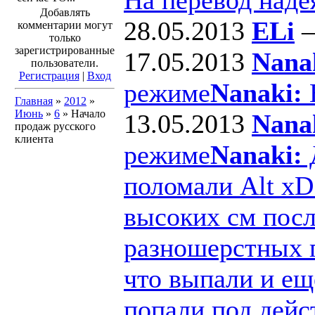
Добавлять
28.05.2013
ELi
комментарии могут
только
зарегистрированные
17.05.2013
Nana
пользователи.
Регистрация
|
Вход
режиме
Nanaki:
В
Главная
»
2012
»
Июнь
»
6
» Начало
13.05.2013
Nana
продаж русского
клиента
режиме
Nanaki:
Д
поломали Alt xD
высоких см посл
разношерстных п
что выпали и ещ
попали под дейс