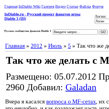
Главная
InDiablo Wiki
Галерея
Видео
Статьи
Файлы
Форум
InDiablo.ru - Русский проект фанатов игры
Логин:
Diablo 3 (III)
Русское сообщество фанатов Diablo 3
Главная
»
2012
»
Июль
»
5
» Так что же д
Так что же делать с 
Размещено: 05.07.2012
Пр
2960
Добавил:
Galadan
Вчера я касался
вопроса о MF-сетах
, их 
это неудобно, и как раздражает часть игр