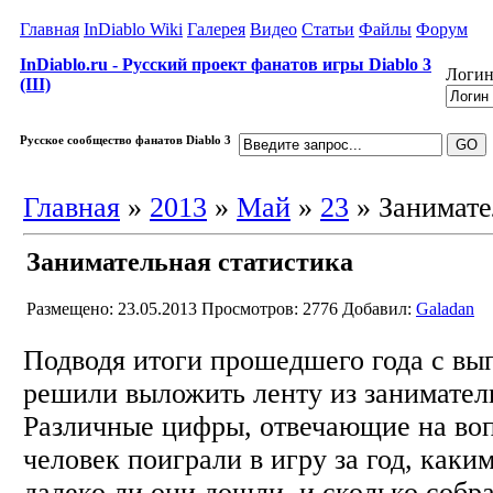
Главная
InDiablo Wiki
Галерея
Видео
Статьи
Файлы
Форум
InDiablo.ru - Русский проект фанатов игры Diablo 3
Логин
(III)
Русское сообщество фанатов Diablo 3
Главная
»
2013
»
Май
»
23
» Занимате
Занимательная статистика
Размещено: 23.05.2013
Просмотров: 2776
Добавил:
Galadan
Подводя итоги прошедшего года с вып
решили выложить ленту из занимател
Различные цифры, отвечающие на воп
человек поиграли в игру за год, как
далеко ли они дошли, и сколько собр