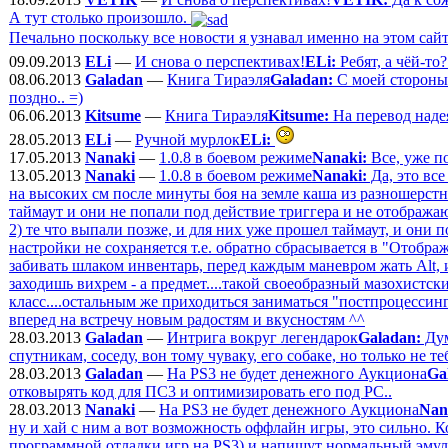
А тут столько произошло.
Печально поскольку все новости я узнавал именно на этом сайт
09.09.2013
ELi
—
И снова о перспективах!
ELi:
Ребят, а чёй-то
08.06.2013
Galadan
—
Книга Тираэля
Galadan:
С моей стороны -
поздно.. =)
06.06.2013
Kitsume
—
Книга Тираэля
Kitsume:
На перевод надея
28.05.2013
ELi
—
Ручной мурлок
ELi:
17.05.2013
Nanaki
—
1.0.8 в боевом режиме
Nanaki:
Все, уже п
13.05.2013
Nanaki
—
1.0.8 в боевом режиме
Nanaki:
Да, это все
на высоких см после минуты боя на земле каша из разношерстн
таймаут и они не попали под действие триггера и не отобража
2) те что выпали позже, и для них уже прошел таймаут, и они 
настройки не сохраняется т.е. обратно сбрасывается в "Отобра
забивать шлаком инвентарь, перед каждым маневром жать Alt, 
заходишь вихрем - а предмет....такой своеобразный мазохистск
класс....остальным же приходиться заниматься "постпроцессинг
вперед на встречу новым радостям и вкусностям ^^
28.03.2013
Galadan
—
Интрига вокруг легендарок
Galadan:
Дум
спутникам, соседу, вон тому чуваку, его собаке, но только не теб
28.03.2013
Galadan
—
На PS3 не будет денежного Аукциона
Ga
отковырять код для ПС3 и оптимизировать его под РС..
28.03.2013
Nanaki
—
На PS3 не будет денежного Аукциона
Nan
ну и хай с ним а вот возможность оффлайн игры, это сильно. К
программной отладки игр на PS3) и напишут нормальный эмулят