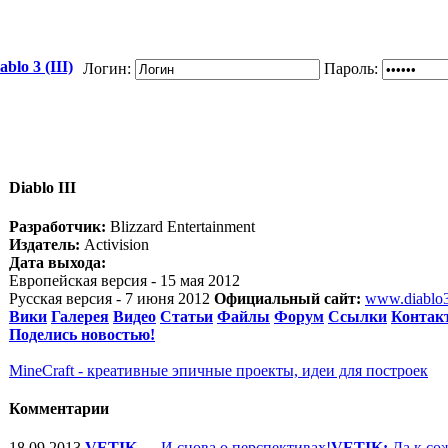
blo 3 (III)
Логин:
Пароль:
Diablo III
Разработчик:
Blizzard Entertainment
Издатель:
Activision
Дата выхода:
Европейская версия - 15 мая 2012
Русская версия - 7 июня 2012
Официальный сайт:
www.diablo
Вики
Галерея
Видео
Статьи
Файлы
Форум
Ссылки
Контак
Поделись новостью!
MineCraft - креативные эпичные проекты, идеи для построек
Комментарии
18.09.2013
VETIK
—
И снова о перспективах!
VETIK:
Да к со