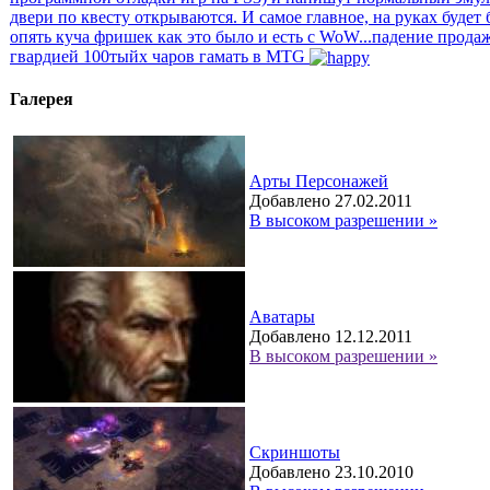
двери по квесту открываются. И самое главное, на руках будет
опять куча фришек как это было и есть с WoW...падение продаж
гвардией 100тыйх чаров гамать в MTG
Галерея
Арты Персонажей
Добавлено 27.02.2011
В высоком разрешении »
Аватары
Добавлено 12.12.2011
В высоком разрешении »
Скриншоты
Добавлено 23.10.2010