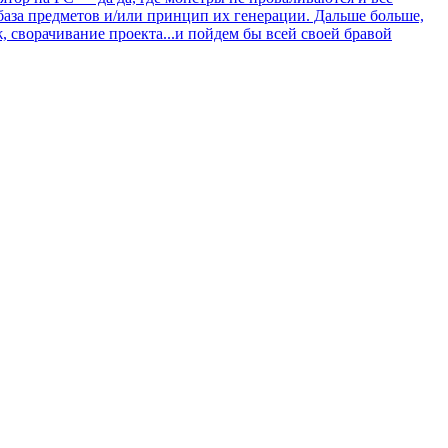
 база предметов и/или принцип их генерации. Дальше больше,
, сворачивание проекта...и пойдем бы всей своей бравой