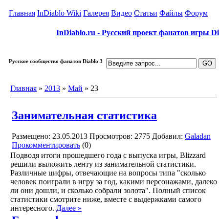
Главная
InDiablo Wiki
Галерея
Видео
Статьи
Файлы
Форум
InDiablo.ru - Русский проект фанатов игры Dia
Русское сообщество фанатов Diablo 3
Главная
»
2013
»
Май
»
23
Занимательная статистика
Размещено: 23.05.2013
Просмотров: 2775
Добавил:
Galadan
Прокомментировать
(0)
Подводя итоги прошедшего года с выпуска игры, Blizzard
решили выложить ленту из занимательной статистики.
Различные цифры, отвечающие на вопросы типа "сколько
человек поиграли в игру за год, какими персонажами, далеко
ли они дошли, и сколько собрали золота". Полный список
статистики смотрите ниже, вместе с выдержками самого
интересного.
Далее »