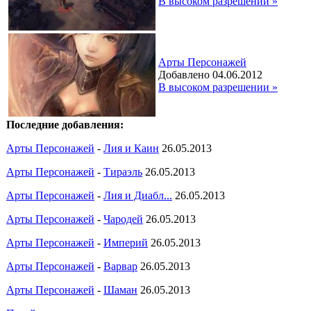
В высоком разрешении »
Арты Персонажей
Добавлено 04.06.2012
В высоком разрешении »
Последние добавления:
Арты Персонажей
-
Лия и Каин
26.05.2013
Арты Персонажей
-
Тираэль
26.05.2013
Арты Персонажей
-
Лия и Диабл...
26.05.2013
Арты Персонажей
-
Чародей
26.05.2013
Арты Персонажей
-
Империй
26.05.2013
Арты Персонажей
-
Варвар
26.05.2013
Арты Персонажей
-
Шаман
26.05.2013