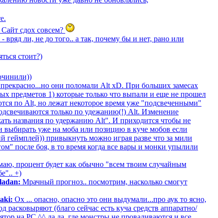
е.
? Сайт сдох совсем?
 вряд ли, не до того.. а так, почему бы и нет, рано или
ться стоит?)
очинили))
 прекрасно...но они поломали Alt xD. При больших замесах
ых предметов 1) которые только что выпали и еще не прошел
ются по Alt, но лежат некоторое время уже "подсвеченными"
подсвечиваются только по удежанию(!) Alt. Изменение
жать названия по удержанию Alt". И приходится чтобы не
и выбирать уже на моба или позицию в куче мобов если
ий геймплей)) привыкнуть можно играя разве что за мили
ом" после боя, в то время когда все вары и монки упылили
аю, процент будет как обычно "всем твоим случайным
е".. +)
ladan:
Мрачный прогноз.. посмотрим, насколько смогут
aki:
Ох ... опасно, опасно это они выдумали...про аук то ясно,
од расковыряют (благо сейчас есть куча средств аппаратно/
ор на PC ^^ да да, где монстры не проваливаются и все