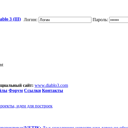
blo 3 (III)
Логин:
Пароль:
nt
циальный сайт:
www.diablo3.com
йлы
Форум
Ссылки
Контакты
проекты, идеи для построек
ерспективах!
VETIK:
Да к сожалению новости уже давно не обн