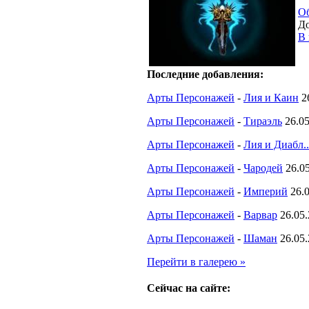
О
До
В 
Последние добавления:
Арты Персонажей
-
Лия и Каин
2
Арты Персонажей
-
Тираэль
26.0
Арты Персонажей
-
Лия и Диабл..
Арты Персонажей
-
Чародей
26.0
Арты Персонажей
-
Империй
26.
Арты Персонажей
-
Варвар
26.05
Арты Персонажей
-
Шаман
26.05
Перейти в галерею »
Сейчас на сайте: