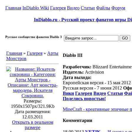
Главная
InDiablo Wiki
Галерея
Видео
Статьи
Файлы
Форум
InDiablo.ru - Русский проект фанатов игры Dia
Русское сообщество фанатов Diablo 3
Главная
»
Галерея
»
Арты
Diablo III
Монстров
Разработчик:
Blizzard Entertainme
Издатель:
Activision
Дата выхода:
Европейская версия - 15 мая 2012
Русская версия - 7 июня 2012
Офи
Вики
Галерея
Видео
Статьи
Фа
Поделись новостью!
Размеры:
1950x1507px/321.9Kb
MineCraft - креативные эпичные 
Дата размещения:
12.03.2011
Комментарии
Открыть в реальном
размере
18.09.2013
VETIK
—
И снова о п