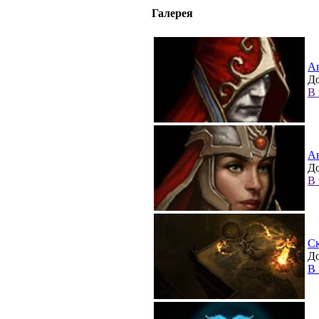
Галерея
А
До
В 
А
До
В 
С
До
В 