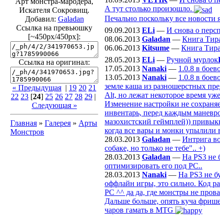
Арт монстра-мародера,
А тут столько произошло.
Искателя Сокровищ.
Печально поскольку все новости я
Добавил:
Galadan
Ссылка на превьюшку
09.09.2013
ELi
—
И снова о перс
[~450px/450px]:
08.06.2013
Galadan
—
Книга Тир
06.06.2013
Kitsume
—
Книга Тир
28.05.2013
ELi
—
Ручной мурлок
Ссылка на оригинал:
17.05.2013
Nanaki
—
1.0.8 в бое
13.05.2013
Nanaki
—
1.0.8 в бое
земле каша из разношерстных пре
« Предыдущая
|
19
20
21
Alt, но лежат некоторое время уж
22
23
[
24
]
25
26
27
28
29
|
Изменение настройки не сохраняе
Следующая »
инвентарь, перед каждым маневром
мазохистский геймплей)) привыкну
Главная
»
Галерея
»
Арты
когда все вары и монки упылили 
Монстров
28.03.2013
Galadan
—
Интрига во
собаке, но только не тебе".. +)
28.03.2013
Galadan
—
На PS3 не 
оптимизировать его под РС..
28.03.2013
Nanaki
—
На PS3 не б
оффлайн игры, это сильно. Код р
PC ^^ да да, где монстры не пров
Дальше больше, опять куча фрише
чаров гамать в MTG