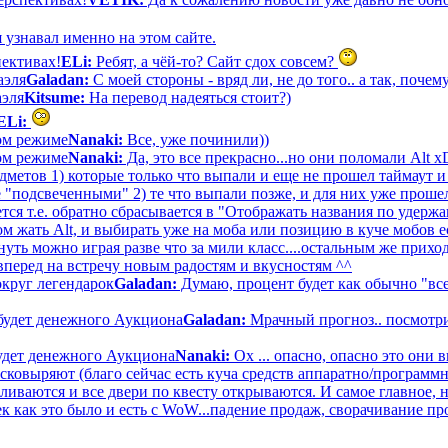
 узнавал именно на этом сайте.
пективах!
ELi:
Ребят, а чёй-то? Сайт сдох совсем?
аэля
Galadan:
С моей стороны - вряд ли, не до того.. а так, почему
аэля
Kitsume:
На перевод надеяться стоит?)
ELi:
вом режиме
Nanaki:
Все, уже починили))
вом режиме
Nanaki:
Да, это все прекрасно...но они поломали Alt 
дметов 1) которые только что выпали и еще не прошел таймаут и
е "подсвеченными" 2) те что выпали позже, и для них уже прошел
тся т.е. обратно сбрасывается в "Отображать названия по удерж
 жать Alt, и выбирать уже на моба или позицию в куче мобов ес
ть можно играя разве что за мили класс....остальным же приход
вперед на встречу новым радостям и вкусностям ^^
круг легендарок
Galadan:
Думаю, процент будет как обычно "все
будет денежного Аукциона
Galadan:
Мрачный прогноз.. посмотри
удет денежного Аукциона
Nanaki:
Ох ... опасно, опасно это они 
асковыряют (благо сейчас есть куча средств аппаратно/программ
аливаются и все двери по квесту открываются. И самое главное, 
к как это было и есть с WoW...падение продаж, сворачивание пр