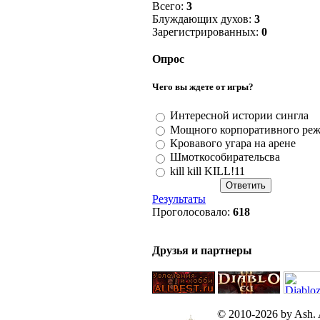
Всего:
3
Блуждающих духов:
3
Зарегистрированных:
0
Опрос
Чего вы ждете от игры?
Интересной истории сингла
Мощного корпоративного ре
Кровавого угара на арене
Шмоткособирательсва
kill kill KILL!11
Результаты
Проголосовало:
618
Друзья и партнеры
© 2010-2026 by Ash. Al