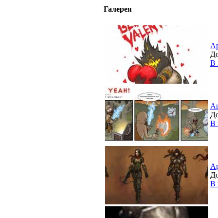
Галерея
А
До
В 
А
До
В 
А
До
В 