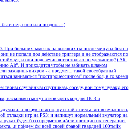
 бы и нет, рано или поздно.. =)
xD. При больших замесах на высоких см после минуты боя на
 они не попали под действие триггера и не отображаются по
 таймаут, и они подсвечиваются только по удежанию(!) Alt.
анию Alt". И приходится чтобы не забивать шлаком
ли заходишь вихрем - а предмет....такой своеобразный
иться заниматься "постпроцессингом" после боя, в то время
м твоим случайным спутникам, соседу, вон тому чуваку, его
м, насколько смогут отковырять код для ПС3 и
выдумали...про аук то ясно, ну и хай с ним а вот возможность
ной отладки игр на PS3) и напишут нормальный эмулятор на
на руках будет база предметов и/или принцип их генерации.
оекта...и пойдем бы всей своей бравой гвардией 100тыйх