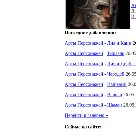
А
До
В 
Последние добавления:
Арты Персонажей
-
Лия и Каин
2
Арты Персонажей
-
Тираэль
26.0
Арты Персонажей
-
Лия и Диабл..
Арты Персонажей
-
Чародей
26.0
Арты Персонажей
-
Империй
26.
Арты Персонажей
-
Варвар
26.05
Арты Персонажей
-
Шаман
26.05
Перейти в галерею »
Сейчас на сайте: