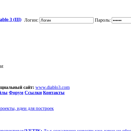
blo 3 (III)
Логин:
Пароль:
nt
циальный сайт:
www.diablo3.com
йлы
Форум
Ссылки
Контакты
проекты, идеи для построек
ерспективах!
VETIK:
Да к сожалению новости уже давно не обн