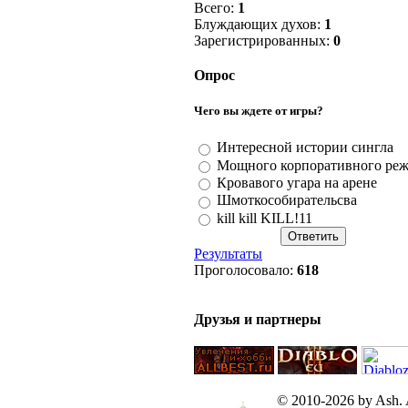
Всего:
1
Блуждающих духов:
1
Зарегистрированных:
0
Опрос
Чего вы ждете от игры?
Интересной истории сингла
Мощного корпоративного ре
Кровавого угара на арене
Шмоткособирательсва
kill kill KILL!11
Результаты
Проголосовало:
618
Друзья и партнеры
© 2010-2026 by Ash. Al