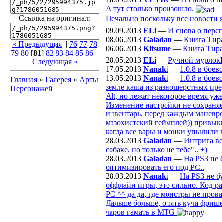
А тут столько произошло.
Ссылка на оригинал:
Печально поскольку все новости я
09.09.2013
ELi
—
И снова о перс
08.06.2013
Galadan
—
Книга Тир
« Предыдущая
|
76
77
78
06.06.2013
Kitsume
—
Книга Тир
79
80
[
81
]
82
83
84
85
86
|
28.05.2013
ELi
—
Ручной мурлок
Следующая »
17.05.2013
Nanaki
—
1.0.8 в бое
13.05.2013
Nanaki
—
1.0.8 в бое
Главная
»
Галерея
»
Арты
земле каша из разношерстных пре
Персонажей
Alt, но лежат некоторое время уж
Изменение настройки не сохраняе
инвентарь, перед каждым маневром
мазохистский геймплей)) привыкну
когда все вары и монки упылили 
28.03.2013
Galadan
—
Интрига во
собаке, но только не тебе".. +)
28.03.2013
Galadan
—
На PS3 не 
оптимизировать его под РС..
28.03.2013
Nanaki
—
На PS3 не б
оффлайн игры, это сильно. Код р
PC ^^ да да, где монстры не пров
Дальше больше, опять куча фрише
чаров гамать в MTG