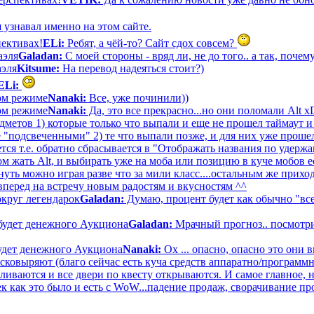
 узнавал именно на этом сайте.
пективах!
ELi:
Ребят, а чёй-то? Сайт сдох совсем?
аэля
Galadan:
С моей стороны - вряд ли, не до того.. а так, почему
аэля
Kitsume:
На перевод надеяться стоит?)
ELi:
вом режиме
Nanaki:
Все, уже починили))
вом режиме
Nanaki:
Да, это все прекрасно...но они поломали Alt 
дметов 1) которые только что выпали и еще не прошел таймаут и
е "подсвеченными" 2) те что выпали позже, и для них уже прошел
тся т.е. обратно сбрасывается в "Отображать названия по удерж
 жать Alt, и выбирать уже на моба или позицию в куче мобов ес
ть можно играя разве что за мили класс....остальным же приход
вперед на встречу новым радостям и вкусностям ^^
круг легендарок
Galadan:
Думаю, процент будет как обычно "все
будет денежного Аукциона
Galadan:
Мрачный прогноз.. посмотри
удет денежного Аукциона
Nanaki:
Ох ... опасно, опасно это они 
асковыряют (благо сейчас есть куча средств аппаратно/программ
аливаются и все двери по квесту открываются. И самое главное, 
к как это было и есть с WoW...падение продаж, сворачивание пр