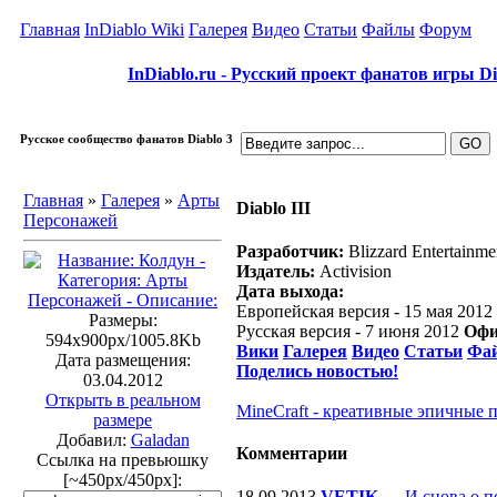
Главная
InDiablo Wiki
Галерея
Видео
Статьи
Файлы
Форум
InDiablo.ru - Русский проект фанатов игры Dia
Русское сообщество фанатов Diablo 3
Главная
»
Галерея
»
Арты
Diablo III
Персонажей
Разработчик:
Blizzard Entertainme
Издатель:
Activision
Дата выхода:
Европейская версия - 15 мая 2012
Размеры:
Русская версия - 7 июня 2012
Офи
594x900px/1005.8Kb
Вики
Галерея
Видео
Статьи
Фа
Дата размещения:
Поделись новостью!
03.04.2012
Открыть в реальном
MineCraft - креативные эпичные 
размере
Добавил:
Galadan
Комментарии
Ссылка на превьюшку
[~450px/450px]:
18.09.2013
VETIK
—
И снова о п