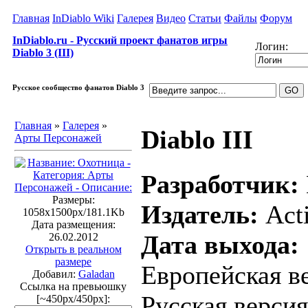
Главная
InDiablo Wiki
Галерея
Видео
Статьи
Файлы
Форум
InDiablo.ru - Русский проект фанатов игры
Логин:
Diablo 3 (III)
Русское сообщество фанатов Diablo 3
Главная
»
Галерея
»
Diablo III
Арты Персонажей
Разработчик:
Размеры:
Издатель:
Acti
1058x1500px/181.1Kb
Дата размещения:
Дата выхода:
26.02.2012
Открыть в реальном
размере
Европейская ве
Добавил:
Galadan
Ссылка на превьюшку
Русская версия
[~450px/450px]: