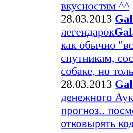
вкусностям ^^
28.03.2013
Gal
легендарок
Gal
как обычно "в
спутникам, сос
собаке, но толь
28.03.2013
Gal
денежного Ау
прогноз.. посм
отковырять ко