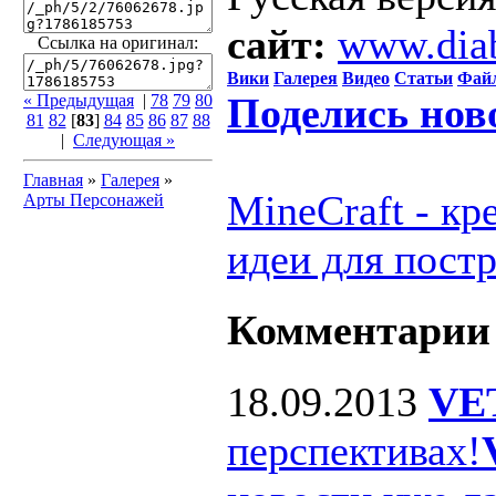
сайт:
www.dia
Ссылка на оригинал:
Вики
Галерея
Видео
Статьи
Фай
Поделись нов
« Предыдущая
|
78
79
80
81
82
[
83
]
84
85
86
87
88
|
Следующая »
Главная
»
Галерея
»
MineCraft - к
Арты Персонажей
идеи для пост
Комментарии
18.09.2013
VE
перспективах!