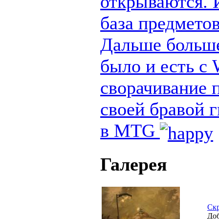
открываются. И
база предметов
Дальше больше
было и есть с
сворачивание п
своей бравой 
в MTG
Галерея
Ск
Доб