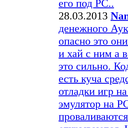
его под РС..
28.03.2013
Nan
денежного Ау
опасно это они
и хай с ним а
это сильно. Ко
есть куча сре
отладки игр н
эмулятор на PC
проваливаются 