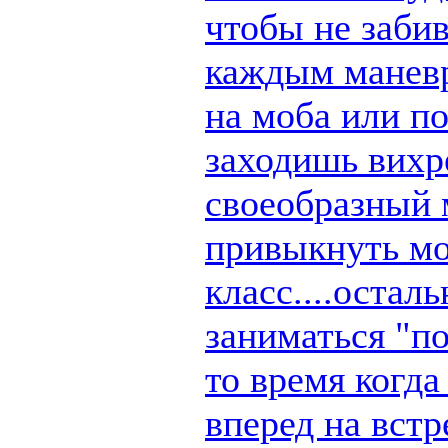
чтобы не заби
каждым маневр
на моба или п
заходишь вихре
своеобразный 
привыкнуть мо
класс....остал
заниматься "по
то время когд
вперед на вст