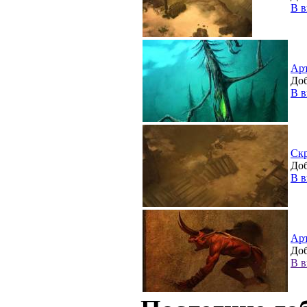
В в
Ар
Доб
В в
Ск
Доб
В в
Ар
Доб
В в