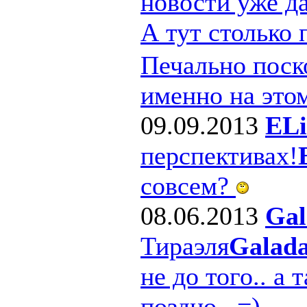
новости уже д
А тут столько
Печально поско
именно на этом
09.09.2013
ELi
перспективах!
совсем?
08.06.2013
Gal
Тираэля
Galad
не до того.. а 
поздно.. =)