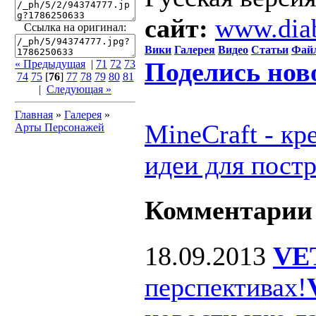
сайт:
www.dia
Ссылка на оригинал:
Вики
Галерея
Видео
Статьи
Фай
Поделись нов
« Предыдущая
|
71
72
73
74
75
[
76
]
77
78
79
80
81
|
Следующая »
Главная
»
Галерея
»
MineCraft - к
Арты Персонажей
идеи для пост
Комментарии
18.09.2013
VE
перспективах!