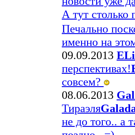
новости уже д
А тут столько
Печально поско
именно на этом
09.09.2013
ELi
перспективах!
совсем?
08.06.2013
Gal
Тираэля
Galad
не до того.. а 
поздно.. =)