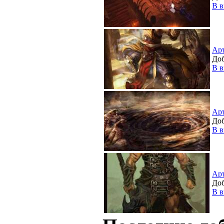
В в
Ар
Доб
В в
Ар
Доб
В в
Ар
Доб
В в