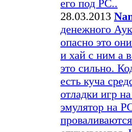
его под РС..
28.03.2013
Nan
денежного Ау
опасно это они
и хай с ним а
это сильно. Ко
есть куча сре
отладки игр н
эмулятор на PC
проваливаются 