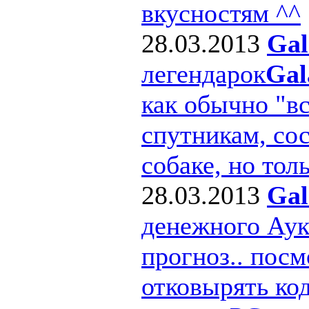
вкусностям ^^
28.03.2013
Gal
легендарок
Gal
как обычно "в
спутникам, сос
собаке, но толь
28.03.2013
Gal
денежного Ау
прогноз.. посм
отковырять ко