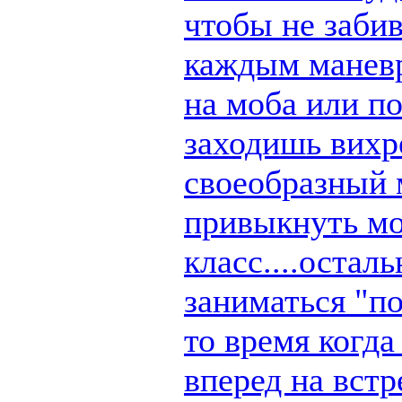
чтобы не заби
каждым маневр
на моба или п
заходишь вихре
своеобразный 
привыкнуть мо
класс....остал
заниматься "по
то время когд
вперед на вст