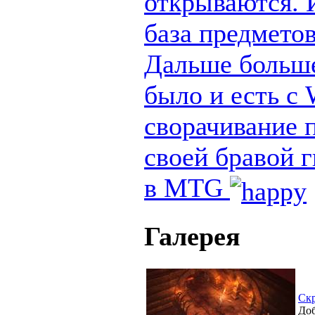
открываются. И
база предметов
Дальше больше
было и есть с
сворачивание п
своей бравой 
в MTG
Галерея
Ск
Доб