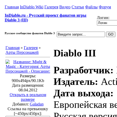
Главная
InDiablo Wiki
Галерея
Видео
Статьи
Файлы
Форум
InDiablo.ru - Русский проект фанатов игры
Логин:
Diablo 3 (III)
Русское сообщество фанатов Diablo 3
Главная
»
Галерея
»
Diablo III
Арты Персонажей
Разработчик:
Размеры:
Издатель:
Acti
900x494px/90.1Kb
Дата размещения:
Дата выхода:
08.04.2012
Открыть в реальном
размере
Европейская ве
Добавил:
Galadan
Ссылка на превьюшку
Русская версия
[~450px/450px]: