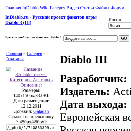
Главная
InDiablo Wiki
Галерея
Видео
Статьи
Файлы
Форум
InDiablo.ru - Русский проект фанатов игры
Логин:
Diablo 3 (III)
Русское сообщество фанатов Diablo 3
Главная
»
Галерея
»
Diablo III
Аватары
Разработчик:
Издатель:
Acti
Размеры:
140x150px/33.0Kb
Дата выхода:
Дата размещения:
12.12.2011
Добавил:
Galadan
Европейская ве
Ссылка на превьюшку
[~450px/450px]:
Русская версия