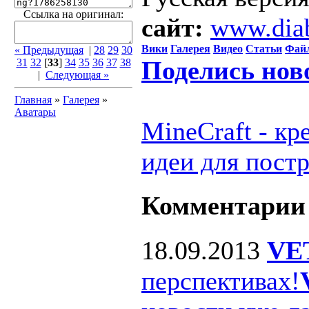
Ссылка на оригинал:
сайт:
www.dia
Вики
Галерея
Видео
Статьи
Фай
« Предыдущая
|
28
29
30
Поделись нов
31
32
[
33
]
34
35
36
37
38
|
Следующая »
Главная
»
Галерея
»
Аватары
MineCraft - к
идеи для пост
Комментарии
18.09.2013
VE
перспективах!