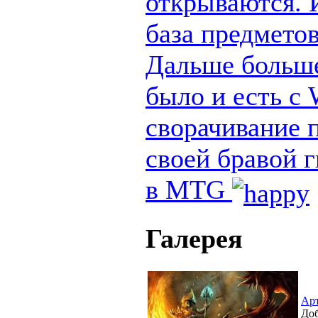
открываются. И
база предметов
Дальше больше
было и есть с
сворачивание п
своей бравой 
в MTG
Галерея
Ар
Доб