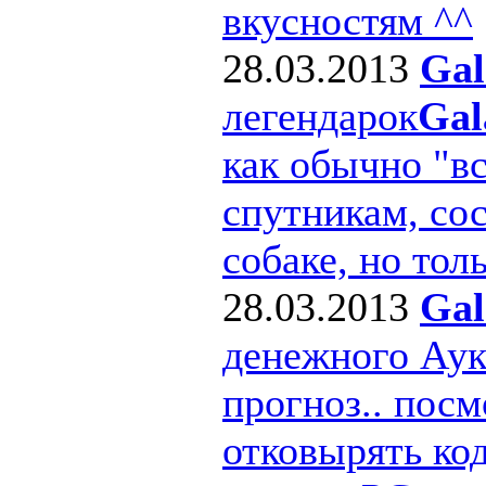
вкусностям ^^
28.03.2013
Gal
легендарок
Gal
как обычно "в
спутникам, сос
собаке, но толь
28.03.2013
Gal
денежного Ау
прогноз.. посм
отковырять ко