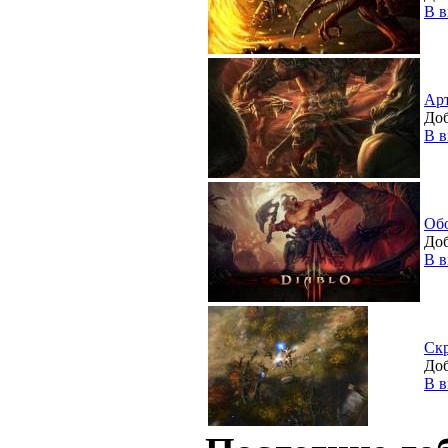
В в
Ар
Доб
В в
Об
Доб
В в
Ск
Доб
В в