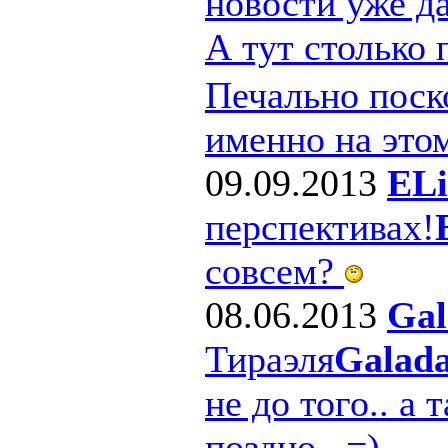
новости уже д
А тут столько
Печально поско
именно на этом
09.09.2013
ELi
перспективах!
совсем?
08.06.2013
Gal
Тираэля
Galad
не до того.. а 
поздно.. =)