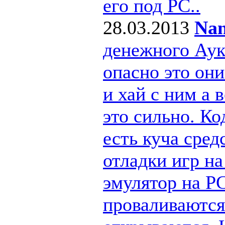
его под РС..
28.03.2013
Nan
денежного Ау
опасно это они
и хай с ним а
это сильно. Ко
есть куча сре
отладки игр н
эмулятор на PC
проваливаются 