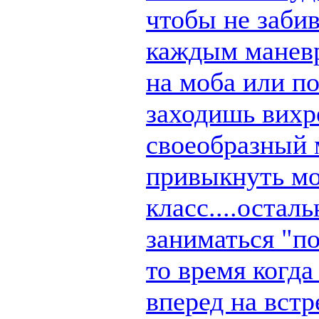
чтобы не заби
каждым маневр
на моба или п
заходишь вихре
своеобразный 
привыкнуть мо
класс....остал
заниматься "по
то время когд
вперед на вст