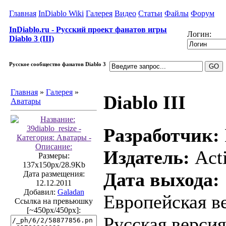
Главная
InDiablo Wiki
Галерея
Видео
Статьи
Файлы
Форум
InDiablo.ru - Русский проект фанатов игры
Логин:
Diablo 3 (III)
Русское сообщество фанатов Diablo 3
Главная
»
Галерея
»
Diablo III
Аватары
Разработчик:
Издатель:
Acti
Размеры:
137x150px/28.9Kb
Дата выхода:
Дата размещения:
12.12.2011
Добавил:
Galadan
Европейская ве
Ссылка на превьюшку
[~450px/450px]:
Русская версия