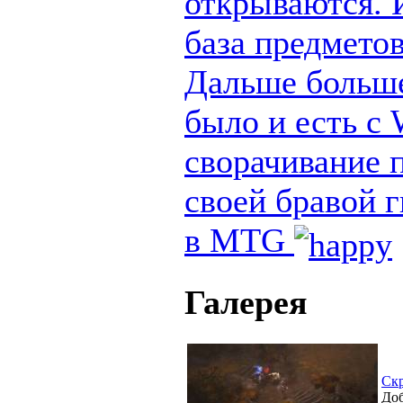
открываются. И
база предметов
Дальше больше
было и есть с
сворачивание п
своей бравой 
в MTG
Галерея
Ск
Доб