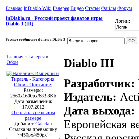
Главная
InDiablo Wiki
Галерея
Видео
Статьи
Файлы
Форум
InDiablo.ru - Русский проект фанатов игры
Логин:
Diablo 3 (III)
Русское сообщество фанатов Diablo 3
Главная
»
Галерея
»
Diablo III
Обои
Разработчик:
Размеры:
Издатель:
Acti
2560x1600px/683.8Kb
Дата размещения:
Дата выхода:
17.07.2012
Открыть в реальном
размере
Европейская ве
Добавил:
Galadan
Ссылка на превьюшку
Русская версия
[~450px/450px]: