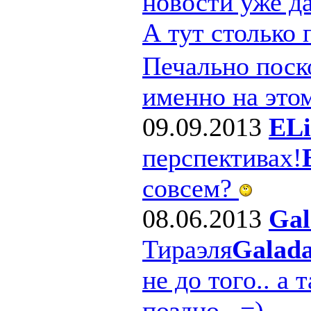
новости уже д
А тут столько
Печально поско
именно на этом
09.09.2013
ELi
перспективах!
совсем?
08.06.2013
Gal
Тираэля
Galad
не до того.. а 
поздно.. =)