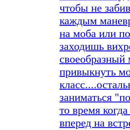
чтобы не заби
каждым маневр
на моба или п
заходишь вихре
своеобразный 
привыкнуть мо
класс....остал
заниматься "по
то время когд
вперед на вст