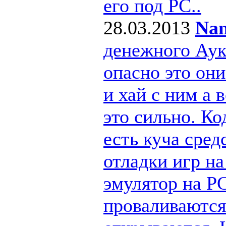
его под РС..
28.03.2013
Nan
денежного Ау
опасно это они
и хай с ним а
это сильно. Ко
есть куча сре
отладки игр н
эмулятор на PC
проваливаются 