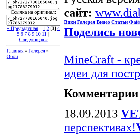
сайт:
www.dia
Ссылка на оригинал:
Вики
Галерея
Видео
Статьи
Фай
Поделись нов
« Предыдущая
|
1
2
[
3
]
4
5
6
7
8
9
10
11
|
Следующая »
Главная
»
Галерея
»
MineCraft - к
Обои
идеи для пост
Комментарии
18.09.2013
VE
перспективах!