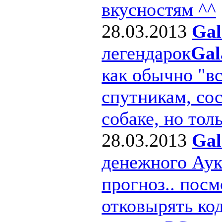
вкусностям ^^
28.03.2013
Gal
легендарок
Gal
как обычно "в
спутникам, сос
собаке, но толь
28.03.2013
Gal
денежного Ау
прогноз.. посм
отковырять ко