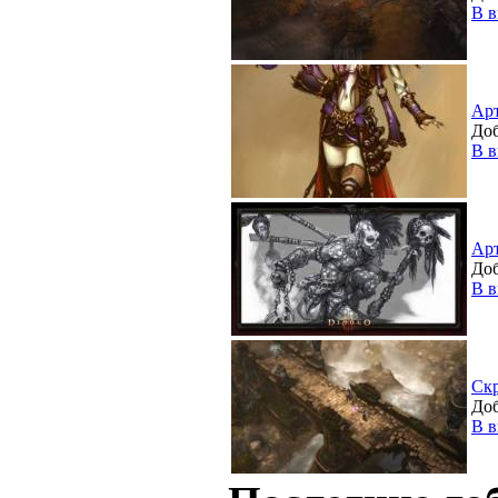
В в
Ар
Доб
В в
Ар
Доб
В в
Ск
Доб
В в