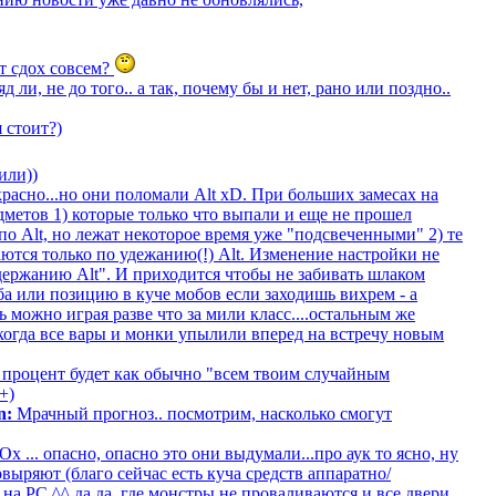
йт сдох совсем?
 ли, не до того.. а так, почему бы и нет, рано или поздно..
 стоит?)
или))
красно...но они поломали Alt xD. При больших замесах на
метов 1) которые только что выпали и еще не прошел
по Alt, но лежат некоторое время уже "подсвеченными" 2) те
аются только по удежанию(!) Alt. Изменение настройки не
удержанию Alt". И приходится чтобы не забивать шлаком
ба или позицию в куче мобов если заходишь вихрем - а
 можно играя разве что за мили класс....остальным же
 когда все вары и монки упылили вперед на встречу новым
процент будет как обычно "всем твоим случайным
+)
n:
Мрачный прогноз.. посмотрим, насколько смогут
Ох ... опасно, опасно это они выдумали...про аук то ясно, ну
выряют (благо сейчас есть куча средств аппаратно/
а PC ^^ да да, где монстры не проваливаются и все двери