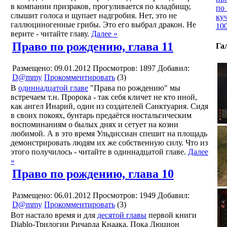
в компании призраков, прогуливается по кладбищу,
по 
слышит голоса и щупает надгробия. Нет, это не
куч
галлюциногенные грибы. Это его выбрал дракон. Не
10
верите - читайте главу.
Далее »
Право по рождению, глава 11
Га
Размещено: 09.01.2012
Просмотров: 1897
Добавил:
D@mmy
Прокомментировать
(3)
В
одиннадцатой главе
"Права по рождению" мы
встречаем т.н. Пророка - так себя кличет не кто иной,
как ангел Инарий, один из создателей Санктуария. Сидя
в своих покоях, бунтарь предаётся ностальгическим
воспоминаниям о былых днях и сетует на козни
любимой. А в это время Ульдиссиан спешит на площадь
демонстрировать людям их же собственную силу. Что из
этого получилось - читайте в одиннадцатой главе.
Далее
»
Право по рождению, глава 10
Размещено: 06.01.2012
Просмотров: 1949
Добавил:
D@mmy
Прокомментировать
(3)
Вот настало время и для
десятой главы
первой книги
Diablo-Трилогии Ричарда Кнаака. Пока Люцион