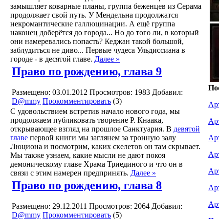
замышляет коварные планы, группа беженцев из Серама
продолжает свой путь. У Мендельна продолжатся
некромантические галлюцинации. А ещё группа
наконец доберётся до города... Но до того ли, в который
они намеревались попасть? Кеджан такой большой,
заблудиться не диво... Первые чудеса Ульдиссиана в
городе - в десятой главе.
Далее »
Право по рождению, глава 9
По
Размещено: 03.01.2012
Просмотров: 1983
Добавил:
D@mmy
Прокомментировать
(3)
Ар
С удовольствием встретив начало нового года, мы
продолжаем публиковать творение Р. Кнаака,
Ар
открывающее взгляд на прошлое Санктуария. В
девятой
главе
первой книги мы заглянем за тронную залу
Ар
Люциона и посмотрим, каких скелетов он там скрывает.
Ар
Мы также узнаем, какие мысли не дают покоя
демоническому главе Храма Триединого и что он в
Ар
связи с этим намерен предпринять.
Далее »
Право по рождению, глава 8
Ар
Ар
Размещено: 29.12.2011
Просмотров: 2064
Добавил:
D@mmy
Прокомментировать
(5)