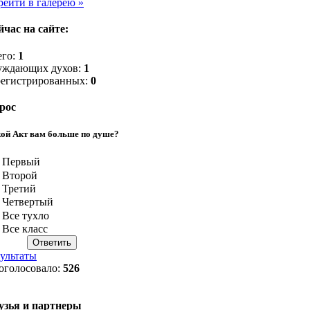
рейти в галерею »
йчас на сайте:
его:
1
уждающих духов:
1
регистрированных:
0
рос
ой Акт вам больше по душе?
Первый
Второй
Третий
Четвертый
Все тухло
Все класс
зультаты
оголосовало:
526
узья и партнеры