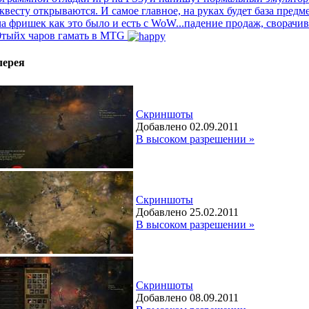
квесту открываются. И самое главное, на руках будет база пред
а фришек как это было и есть с WoW...падение продаж, сворачив
0тыйх чаров гамать в MTG
лерея
Скриншоты
Добавлено 02.09.2011
В высоком разрешении »
Скриншоты
Добавлено 25.02.2011
В высоком разрешении »
Скриншоты
Добавлено 08.09.2011