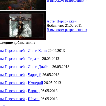
В высоком разрешении »
Арты Персонажей
Добавлено 21.02.2011
В высоком разрешении »
следние добавления:
ты Персонажей
-
Лия и Каин
26.05.2013
ты Персонажей
-
Тираэль
26.05.2013
ты Персонажей
-
Лия и Диабл...
26.05.2013
ты Персонажей
-
Чародей
26.05.2013
ты Персонажей
-
Империй
26.05.2013
ты Персонажей
-
Варвар
26.05.2013
ты Персонажей
-
Шаман
26.05.2013