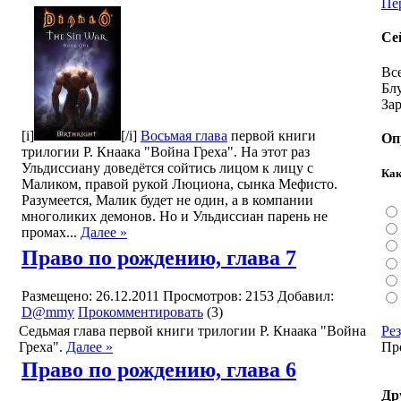
Пе
Се
Вс
Бл
За
[i]
[/i]
Восьмая глава
первой книги
Оп
трилогии Р. Кнаака "Война Греха". На этот раз
Ульдиссиану доведётся сойтись лицом к лицу с
Как
Маликом, правой рукой Люциона, сынка Мефисто.
Разумеется, Малик будет не один, а в компании
многоликих демонов. Но и Ульдиссиан парень не
промах...
Далее »
Право по рождению, глава 7
Размещено: 26.12.2011
Просмотров: 2153
Добавил:
D@mmy
Прокомментировать
(3)
Седьмая глава первой книги трилогии Р. Кнаака "Война
Ре
Греха".
Далее »
Пр
Право по рождению, глава 6
Др