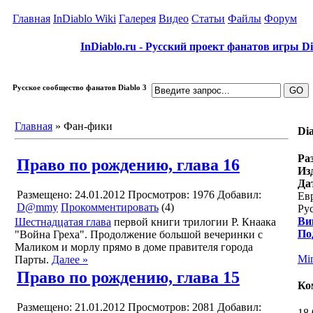
Главная
InDiablo Wiki
Галерея
Видео
Статьи
Файлы
Форум
InDiablo.ru - Русский проект фанатов игры Dia
Русское сообщество фанатов Diablo 3
Главная
»
Фан-фики
Dia
Ра
Право по рождению, глава 16
Из
Да
Размещено: 24.01.2012
Просмотров: 1976
Добавил:
Евр
D@mmy
Прокомментировать
(4)
Рус
Ви
Шестнадцатая глава
первой книги трилогии Р. Кнаака
По
"Война Греха". Продолжение большой вечеринки с
Маликом и морлу прямо в доме правителя города
Mi
Парты.
Далее »
Право по рождению, глава 15
Ко
Размещено: 21.01.2012
Просмотров: 2081
Добавил:
18.