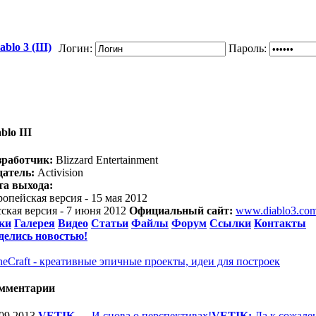
blo 3 (III)
Логин:
Пароль:
blo III
зработчик:
Blizzard Entertainment
датель:
Activision
та выхода:
опейская версия - 15 мая 2012
ская версия - 7 июня 2012
Официальный сайт:
www.diablo3.co
ки
Галерея
Видео
Статьи
Файлы
Форум
Ссылки
Контакты
делись новостью!
neCraft - креативные эпичные проекты, идеи для построек
мментарии
09.2013
VETIK
—
И снова о перспективах!
VETIK:
Да к сожале