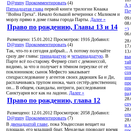
D@mmy
Прокомментировать
(4)
А 
Пятнадцатая глава
первой книги трилогии Кнаака
Печ
"Война Греха". Начало большой вечеринки с Маликом и
09.
морлу прямо в доме главы города Парты.
Далее »
08.
Право по рождению, Главы 13 и 14
=)
06.
Размещено: 15.01.2012
Просмотров: 1916
Добавил:
28.
D@mmy
Прокомментировать
(4)
17.
Так, что-то я сегодня добрый... А потому получайте
13.
сразу две главы:
тринадцатую
и
четырнадцатую
. В
вы
Парте всё по-старому. Фермер спит с демонессой,
тай
видимо, за что и получает в тёмном переулке от её
чт
поклонников; сынок Мефисто заказывает
сох
спецрасследование у агентов своих дядюшек Ба и Ди,
ин
расплачиваясь трупом инока, чьих сестёр-девственниц
пре
он... В общем, скандалы, интриги, расследования
пр
Санктуария все как на ладони.
Далее »
ра
28.
Право по рождению, глава 12
спу
28.
Размещено: 12.01.2012
Просмотров: 2058
Добавил:
от
D@mmy
Прокомментировать
(7)
28.
В
двенадцатой главе
, пока Ульдиссиан вещает на
и х
площади, его младший брат, Мендельн проводит время
пр