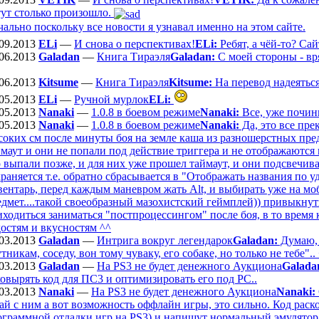
тут столько произошло.
ально поскольку все новости я узнавал именно на этом сайте.
09.2013
ELi
—
И снова о перспективах!
ELi:
Ребят, а чёй-то? Са
06.2013
Galadan
—
Книга Тираэля
Galadan:
С моей стороны - вряд
06.2013
Kitsume
—
Книга Тираэля
Kitsume:
На перевод надеяться
05.2013
ELi
—
Ручной мурлок
ELi:
05.2013
Nanaki
—
1.0.8 в боевом режиме
Nanaki:
Все, уже почин
05.2013
Nanaki
—
1.0.8 в боевом режиме
Nanaki:
Да, это все пре
соких см после минуты боя на земле каша из разношерстных пред
маут и они не попали под действие триггера и не отображаются 
о выпали позже, и для них уже прошел таймаут, и они подсвечив
раняется т.е. обратно сбрасывается в "Отображать названия по 
вентарь, перед каждым маневром жать Alt, и выбирать уже на мо
дмет....такой своеобразный мазохистский геймплей)) привыкнуть
иходиться заниматься "постпроцессингом" после боя, в то время
достям и вкусностям ^^
03.2013
Galadan
—
Интрига вокруг легендарок
Galadan:
Думаю, 
тникам, соседу, вон тому чуваку, его собаке, но только не тебе".. 
03.2013
Galadan
—
На PS3 не будет денежного Аукциона
Galada
ковырять код для ПС3 и оптимизировать его под РС..
03.2013
Nanaki
—
На PS3 не будет денежного Аукциона
Nanaki:
ай с ним а вот возможность оффлайн игры, это сильно. Код раско
ограммной отладки игр на PS3) и напишут нормальный эмулятор н